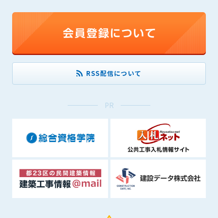
できるものとします。これに起因する会員または他の第三者が
被った損害について管理者は､一切の責任をも負わないものと
します。
第9条（会員の個人情報）
会員の氏名、住所、性別、年齢、メールアドレスその他本サー
ビスの提供に関連して管理者が知り得た会員の個人情報（以下
RSS配信について
個人情報といいます）について、管理者は、以下の各号に該当
する場合を除き、第三者に開示または提供しないものとしま
す。
PR
(1) 会員が、自己の個人情報の開示に事前に同意している場合
(2) 個々の会員を特定できない統計的な処理をした形式で第三
者に提供する場合
(3) 第三者および管理者の権利、財産、安全等を保護するため
に必要であると管理者が判断した場合
(4) 法令等により開示を求められた場合
第10条（免責事項）
管理者は、会員が登録した内容が以下に該当する、またはその
恐れのあるものは、会員の承諾なく削除できるものとします。