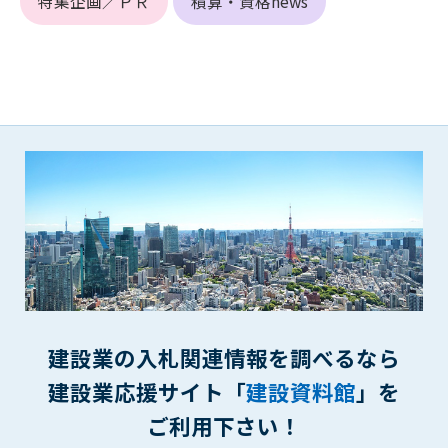
特集企画／ＰＲ
積算・資格news
(6) 管理者が承認していない営利を目的とした行為
(7) 公序良俗に反する行為
(8) 犯罪的行為に結びつく行為
(9) その他、法律に反する行為
(10) 建設資料館から知り得た情報及びダウンロードした情報
を、営利を目的として第三者に転売し、または転売のため
に第三者に提供すること
第7条（登録内容の削除）
管理者は、会員が登録した内容が以下に該当する、またはその
恐れのあるものは、会員の承諾なく削除できるものとします。
(1) 登録されている情報が、第6条の定める禁止事項に該当する
と管理者が、判断した場合
(2) 建設資料館の運営および保守管理上、必要と判断した場合
(3) 広告掲載料金の支払が遅延した場合
建設業の入札関連情報を調べるなら
(4) その他、管理者が不適当と判断した場合
建設業応援サイト「
建設資料館
」を
第8条（サービスの変更・中止等）
管理者は、会員の承諾なく、本サービス内容の変更(新規追加、
ご利用下さい！
廃止を含み)し、本サービスの運営を中止または廃止することが