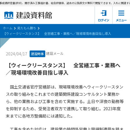
事成績評定書(評点)、開示済み工事設計書、総合評価値、過去の公告原文が無料で閲覧できます。
入札に関連する
ホーム
建設資料館とは
ホーム
見たもん勝ち
【ウィークリースタンス】 全営繕工事・業務へ／現場環境改善目指し導入
東京都の入札資料
建設メール
2024/04/17
建設時事
国土交通省の入札資料
【ウィークリースタンス】 全営繕工事・業務へ
見たもん勝ち
第1条（規約の目的）
／現場環境改善目指し導入
1. 本規約は、建設資料館が提供するサポーター会あ本員、無料
パスワードの再発行
会員登録について
会員サービスの利用条件等について定めるものです。
国土交通省官庁営繕部は、現場環境改善へウィークリースタン
2. 管理者が建設資料館WEB上で随時掲載するルールは本規約の
スの取り組みをこれまでの建築関係建設コンサルタント業務か
一部を構成するものとします。
サポーター会員一覧
ら、他の業務および工事を含めて実施する。土日や深夜の勤務等
を抑制するため、受発注者双方で連携して取り組む。2023年度
第2条（規約の変更）
会社概要
お問い合わせ
個人情報保護方針
末までに各地方整備局には通知した。
本規約は、会員の了承を得ることなく、随時変更されることが
会員規約
あります。変更内容は、建設資料館WEB上に表示した時点で直
工事を含めた対応は、建設業の時間外労働上限規制適用を踏ま
ちに全ての会員が了承したものとみなします。