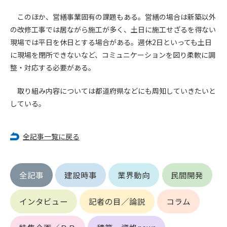
第5条（IDおよびパスワードの管理）
1. 会員は申込の際に管理者が発行したIDおよびパスワードの使
このほか、営繕事業固有の課題もある。営繕の場合は新築以外
用および管理について責任を負うものとします。
の改修工事では居ながら施工が多く、土日に施工せざるを得ない
2. 会員は、自己のIDおよびパスワードを、貸与、譲渡、売買、
現場では平日を休日とする場合がある。週休2日といっても土日
その他形態を問わず、第三者に利用させることはできませ
に現場を閉所できないなど、コミュニケーションを図り柔軟に調
ん。
整・対応する必要がある。
3. 会員は、IDおよびパスワードの管理不十分、使用上の過誤、
第三者（他の会員を含む）の使用等による損害について責任
取り組み内容については都道府県などにも周知していきたいと
を負うものとし、管理者は一切責任を負いません。
している。
第6条（会員の禁止事項）
1. 会員は建設資料館WEB上で以下の行為をしないものとしま
全記事一覧に戻る
す。
(1) 第三者または管理者の著作権、その他知的所有権を侵害す
る行為
全記事
建設時事
業界動向
民間開発
(2) 第三者または管理者の財産、プライバシー等を侵害する行
為
(3) 第三者または管理者を誹謗中傷する行為
インタビュー
記者の目／論説
コラム
(4) 有害なコンピュータプログラム等を送信又は書き込む行為
(5) 第三者に不利益を与える行為