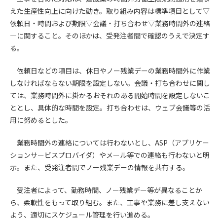
えた生産性向上に向けた動き。取り組み内容は標準項目として▽
第4条（会員審査および資格の取り消し）
依頼日・時間および期限▽会議・打ち合わせ▽業務時間外の連絡
会員とは、本規約を承諾の上、所定の会員申込手続きを完了
―に関すること。そのほかは、受発注者間で確認のうえで決定す
後、管理者がこれを承認した者をいいます。
る。
第4条（会員の定義と登録）
依頼日などの項目は、休日やノー残業デーの業務時間外に作業
1. 管理者は前条により審査の結果、会員申込みをした者が以下
しなければならない期限を設定しない。会議・打ち合わせに関し
の何れかの項目に該当することがわかった場合、その者の会
ては、業務時間外に掛かるおそれのある開始時間を設定しないこ
員としての権限を承認しないことがあります。
ととし、具体的な時間を設定。打ち合わせは、ウェブ会議等の活
(1) 会員申し込みをした者が実在しなかった場合
用に努めるとした。
(2) 本規約に違反した場合/li>
(3) 会員申し込みの際、申告事項に虚偽があった場合
業務時間外の連絡については行わないとし、ASP（アプリケー
(4) 会員申込者が管理者所定の手続き通りに会員申込手続き処
ションサービスプロバイダ）やメール等での連絡も行わないと明
理を行わなかった場合
示。また、受発注者間でノー残業デーの情報を共有する。
(5) その他管理者が会員とすることを不適当と判断した場合
2. 管理者は承認後であっても承認した会員が前項の何れかに該
受注者によって、勤務時間、ノー残業デー等が異なることか
当することが判明した場合、会員資格を取り消すことがあり
ます。
ら、柔軟性をもって取り組む。また、工事や業務に差し支えない
よう、適切にスケジュール管理を行い進める。