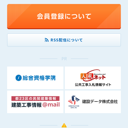
(6) 管理者が承認していない営利を目的とした行為
(7) 公序良俗に反する行為
(8) 犯罪的行為に結びつく行為
(9) その他、法律に反する行為
(10) 建設資料館から知り得た情報及びダウンロードした情報
を、営利を目的として第三者に転売し、または転売のため
RSS配信について
に第三者に提供すること
第7条（登録内容の削除）
PR
管理者は、会員が登録した内容が以下に該当する、またはその
恐れのあるものは、会員の承諾なく削除できるものとします。
(1) 登録されている情報が、第6条の定める禁止事項に該当する
と管理者が、判断した場合
(2) 建設資料館の運営および保守管理上、必要と判断した場合
(3) 広告掲載料金の支払が遅延した場合
(4) その他、管理者が不適当と判断した場合
第8条（サービスの変更・中止等）
管理者は、会員の承諾なく、本サービス内容の変更(新規追加、
廃止を含み)し、本サービスの運営を中止または廃止することが