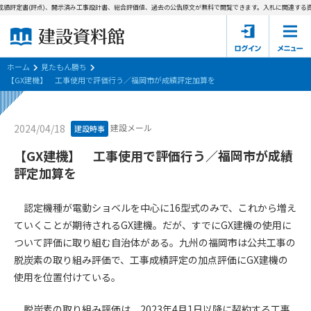
績評定書(評点)、開示済み工事設計書、総合評価値、過去の公告原文が無料で閲覧できます。
入札に関連する資
ホーム
建設資料館とは
ホーム
見たもん勝ち
【GX建機】 工事使用で評価行う／福岡市が成績評定加算を
東京都の入札資料
建設メール
2024/04/18
建設時事
国土交通省の入札資料
【GX建機】 工事使用で評価行う／福岡市が成績
見たもん勝ち
第1条（規約の目的）
評定加算を
1. 本規約は、建設資料館が提供するサポーター会あ本員、無料
パスワードの再発行
会員登録について
会員サービスの利用条件等について定めるものです。
認定機種が電動ショベルを中心に16型式のみで、これから増え
2. 管理者が建設資料館WEB上で随時掲載するルールは本規約の
ていくことが期待されるGX建機。だが、すでにGX建機の使用に
一部を構成するものとします。
サポーター会員一覧
ついて評価に取り組む自治体がある。九州の福岡市は公共工事の
脱炭素の取り組み評価で、工事成績評定の加点評価にGX建機の
第2条（規約の変更）
会社概要
お問い合わせ
個人情報保護方針
使用を位置付けている。
本規約は、会員の了承を得ることなく、随時変更されることが
会員規約
あります。変更内容は、建設資料館WEB上に表示した時点で直
脱炭素の取り組み評価は、2023年4月1日以降に契約する工事
ちに全ての会員が了承したものとみなします。