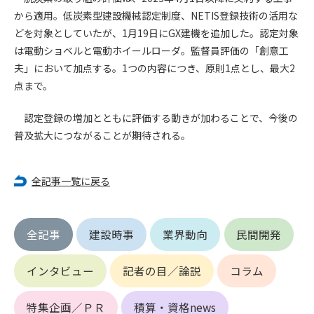
から適用。低炭素型建設機械認定制度、NETIS登録技術の活用な
第4条（会員審査および資格の取り消し）
どを対象としていたが、1月19日にGX建機を追加した。認定対象
会員とは、本規約を承諾の上、所定の会員申込手続きを完了
は電動ショベルと電動ホイールローダ。監督員評価の「創意工
後、管理者がこれを承認した者をいいます。
夫」において加点する。1つの内容につき、原則1点とし、最大2
点まで。
第4条（会員の定義と登録）
1. 管理者は前条により審査の結果、会員申込みをした者が以下
認定登録の増加とともに評価する動きが加わることで、今後の
の何れかの項目に該当することがわかった場合、その者の会
普及拡大につながることが期待される。
員としての権限を承認しないことがあります。
(1) 会員申し込みをした者が実在しなかった場合
(2) 本規約に違反した場合/li>
全記事一覧に戻る
(3) 会員申し込みの際、申告事項に虚偽があった場合
(4) 会員申込者が管理者所定の手続き通りに会員申込手続き処
理を行わなかった場合
全記事
建設時事
業界動向
民間開発
(5) その他管理者が会員とすることを不適当と判断した場合
2. 管理者は承認後であっても承認した会員が前項の何れかに該
インタビュー
記者の目／論説
コラム
当することが判明した場合、会員資格を取り消すことがあり
ます。
特集企画／ＰＲ
積算・資格news