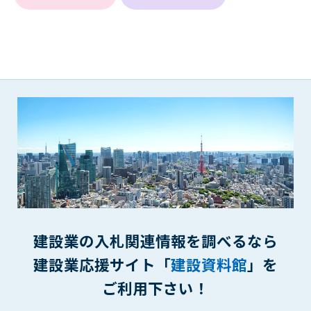
第5条（IDおよびパスワードの管理）
1. 会員は申込の際に管理者が発行したIDおよびパスワードの使
用および管理について責任を負うものとします。
2. 会員は、自己のIDおよびパスワードを、貸与、譲渡、売買、
その他形態を問わず、第三者に利用させることはできませ
ん。
3. 会員は、IDおよびパスワードの管理不十分、使用上の過誤、
第三者（他の会員を含む）の使用等による損害について責任
を負うものとし、管理者は一切責任を負いません。
第6条（会員の禁止事項）
1. 会員は建設資料館WEB上で以下の行為をしないものとしま
す。
(1) 第三者または管理者の著作権、その他知的所有権を侵害す
る行為
建設業の入札関連情報を調べるなら
(2) 第三者または管理者の財産、プライバシー等を侵害する行
為
建設業応援サイト「
建設資料館
」を
(3) 第三者または管理者を誹謗中傷する行為
ご利用下さい！
(4) 有害なコンピュータプログラム等を送信又は書き込む行為
(5) 第三者に不利益を与える行為