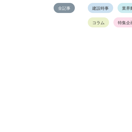
全記事
建設時事
業界
コラム
特集企