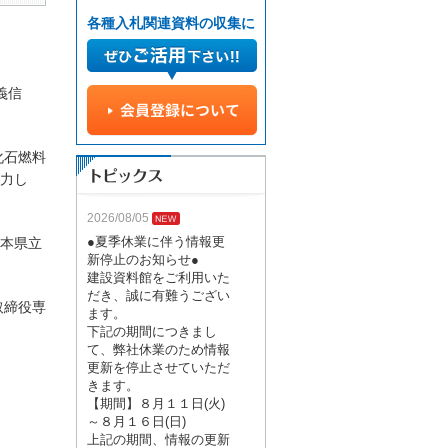
各種入札関連資料の収集に
義信
化石燃料
協力し
2026/08/05
●夏季休業に伴う情報更
本県立
新停止のお知らせ●
建設資料館をご利用いた
だき、誠に有難うござい
取締役専
ます。
下記の期間につきまし
て、弊社休業のため情報
更新を停止させていただ
きます。
【期間】８月１１日(火)
～８月１６日(日)
上記の期間、情報の更新