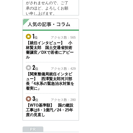
がされませんので、ご了
承のほど、よろしくお願
い申し上げます。
なお、情報は８月１７日
(月)より登録されます。
1
2026/04/23
位
アクセス数：565
●ゴールデンウィークに
【就任インタビュー】 小
林賢太郎 国土交通省技術
伴う情報更新停止のお知
審議官／DXで若者にアピー
らせ(05/02～05/10)●
ル
ユーザー各位
建設資料館をご利用いた
2
位
アクセス数：429
だき、誠に有難うござい
【関東整備局就任インタビ
ます。
ュー】 西澤賢太郎河川部
下記の期間につきまし
長「4水系の緊急治水対策を
て、弊社休業のため情報
着実に」
更新を停止させていただ
きます。
3
位
アクセス数：280
【期間】５月２日(土)～
【WTO基準額】 国の建設
５月１０日(日)
工事は8・1億円／24・25年
上記の期間、情報の更新
度の見直し
がされませんので、ご了
承のほど、よろしくお願
い申し上げます。