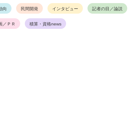
動向
民間開発
インタビュー
記者の目／論説
画／ＰＲ
積算・資格news