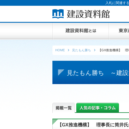
入札に関連する
HOME
見たもん勝ち
【GX推進機構】 理
見たもん勝ち ～建設
【GX推進機構】 理事長に筒井氏