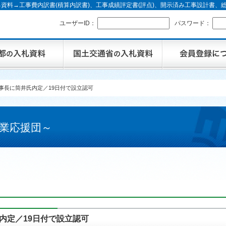
資料→工事費内訳書(積算内訳書)、工事成績評定書(評点)、開示済み工事設計書
ユーザーID：
パスワード：
事長に筒井氏内定／19日付で設立認可
業応援団～
内定／19日付で設立認可