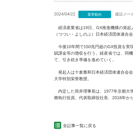
2024/04/22
建設メー
業界動向
経済産業省は19日、GX推進機構の発起
（つつい・よしのぶ）日本経済団体連合会
今後10年間で150兆円超のGX投資を
賦課金等の徴収を行う。経産省では、同機
て、引き続き準備を進めていく。
発起人は十倉雅和日本経済団体連合会会
大学特別栄誉教授。
内定した筒井理事長は、1977年京都大
務執行役員、代表取締役社長、2018年か
全記事一覧に戻る