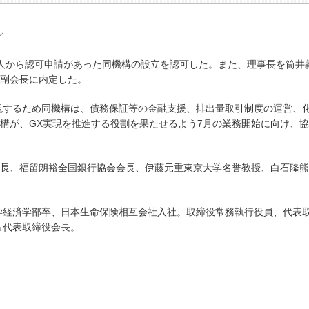
ル
人から認可申請があった同機構の設立を認可した。また、理事長を筒井
副会長に内定した。
実現するため同機構は、債務保証等の金融支援、排出量取引制度の運営、
構が、GX実現を推進する役割を果たせるよう7月の業務開始に向け、
長、福留朗裕全国銀行協会会長、伊藤元重東京大学名誉教授、白石隆熊
学経済学部卒、日本生命保険相互会社入社。取締役常務執行役員、代表
ら代表取締役会長。