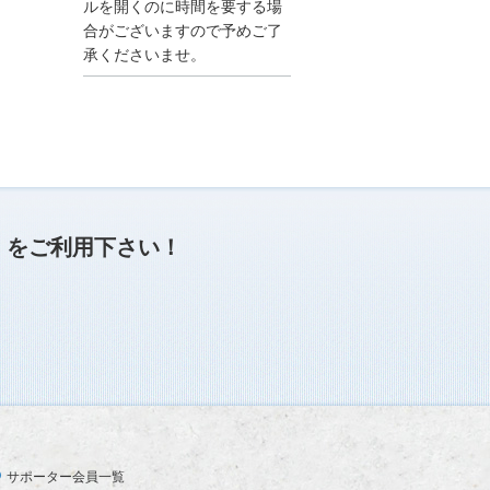
●夏季休業に伴う情報更
ルを開くのに時間を要する場
新停止のお知らせ●
合がございますので予めご了
建設資料館をご利用いた
承くださいませ。
だき、誠に有難うござい
ます。
下記の期間につきまし
て、弊社休業のため情報
更新を停止させていただ
きます。
【期間】８月９日(土)～
８月１７日(日)
上記の期間、情報の更新
がされませんので、ご了
」
をご利用下さい！
承のほど、よろしくお願
い申し上げます。
なお、情報は８月１８日
(月)より登録されます。
2025/04/24
●ゴールデンウィークに
伴う情報更新停止のお知
らせ(04/26～04/29、05/0
3～05/06)●
ユーザー各位
サポーター会員一覧
建設資料館をご利用いた