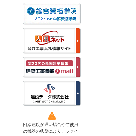
なお、５月１１日（月）
から通常通り運営いたし
ます。
2025/12/22
●年末年始に伴う情報更
新停止のお知らせ●
建設資料館をご利用いた
だき、誠に有難うござい
ます。
下記の期間につきまし
て、弊社休業のため情報
更新を停止させていただ
きます。
【期間】１２月２７日
(土)～１月４日(日)
上記の期間、情報の更新
がされませんので、ご了
承のほど、よろしくお願
い申し上げます。
なお、情報は１月５日
(月)より登録されます。
回線速度が遅い場合やご使用
2025/08/04
の機器の状態により、ファイ