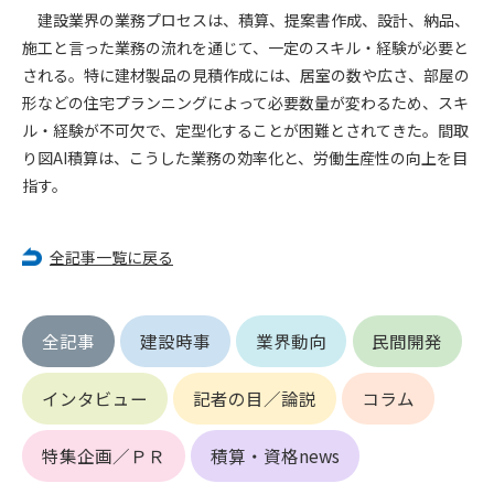
第5条（IDおよびパスワードの管理）
建設業界の業務プロセスは、積算、提案書作成、設計、納品、
1. 会員は申込の際に管理者が発行したIDおよびパスワードの使
施工と言った業務の流れを通じて、一定のスキル・経験が必要と
用および管理について責任を負うものとします。
される。特に建材製品の見積作成には、居室の数や広さ、部屋の
2. 会員は、自己のIDおよびパスワードを、貸与、譲渡、売買、
形などの住宅プランニングによって必要数量が変わるため、スキ
その他形態を問わず、第三者に利用させることはできませ
ル・経験が不可欠で、定型化することが困難とされてきた。間取
ん。
3. 会員は、IDおよびパスワードの管理不十分、使用上の過誤、
り図AI積算は、こうした業務の効率化と、労働生産性の向上を目
第三者（他の会員を含む）の使用等による損害について責任
指す。
を負うものとし、管理者は一切責任を負いません。
第6条（会員の禁止事項）
全記事一覧に戻る
1. 会員は建設資料館WEB上で以下の行為をしないものとしま
す。
(1) 第三者または管理者の著作権、その他知的所有権を侵害す
全記事
建設時事
業界動向
民間開発
る行為
(2) 第三者または管理者の財産、プライバシー等を侵害する行
インタビュー
記者の目／論説
コラム
為
(3) 第三者または管理者を誹謗中傷する行為
特集企画／ＰＲ
積算・資格news
(4) 有害なコンピュータプログラム等を送信又は書き込む行為
(5) 第三者に不利益を与える行為