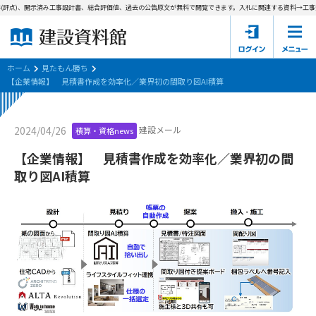
(評点)、開示済み工事設計書、総合評価値、過去の公告原文が無料で閲覧できます。
入札に関連する資料→工事費
ホーム
建設資料館とは
ホーム
見たもん勝ち
【企業情報】 見積書作成を効率化／業界初の間取り図AI積算
東京都の入札資料
建設メール
2024/04/26
積算・資格news
国土交通省の入札資料
【企業情報】 見積書作成を効率化／業界初の間
見たもん勝ち
第1条（規約の目的）
取り図AI積算
1. 本規約は、建設資料館が提供するサポーター会あ本員、無料
パスワードの再発行
会員登録について
会員サービスの利用条件等について定めるものです。
2. 管理者が建設資料館WEB上で随時掲載するルールは本規約の
一部を構成するものとします。
サポーター会員一覧
第2条（規約の変更）
会社概要
お問い合わせ
個人情報保護方針
本規約は、会員の了承を得ることなく、随時変更されることが
会員規約
あります。変更内容は、建設資料館WEB上に表示した時点で直
ちに全ての会員が了承したものとみなします。