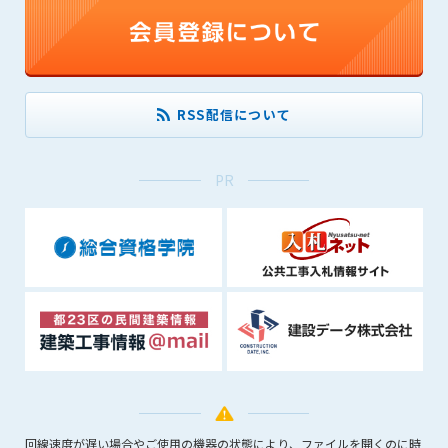
できるものとします。これに起因する会員または他の第三者が
被った損害について管理者は､一切の責任をも負わないものと
します。
第9条（会員の個人情報）
会員の氏名、住所、性別、年齢、メールアドレスその他本サー
RSS配信について
ビスの提供に関連して管理者が知り得た会員の個人情報（以下
個人情報といいます）について、管理者は、以下の各号に該当
する場合を除き、第三者に開示または提供しないものとしま
PR
す。
(1) 会員が、自己の個人情報の開示に事前に同意している場合
(2) 個々の会員を特定できない統計的な処理をした形式で第三
者に提供する場合
(3) 第三者および管理者の権利、財産、安全等を保護するため
に必要であると管理者が判断した場合
(4) 法令等により開示を求められた場合
第10条（免責事項）
管理者は、会員が登録した内容が以下に該当する、またはその
恐れのあるものは、会員の承諾なく削除できるものとします。
回線速度が遅い場合やご使用の機器の状態により、ファイルを開くのに時