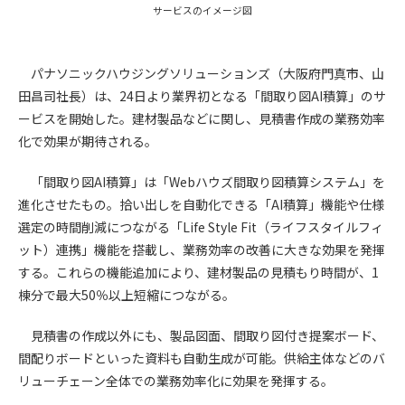
サービスのイメージ図
第4条（会員審査および資格の取り消し）
会員とは、本規約を承諾の上、所定の会員申込手続きを完了
パナソニックハウジングソリューションズ（大阪府門真市、山
後、管理者がこれを承認した者をいいます。
田昌司社長）は、24日より業界初となる「間取り図AI積算」のサ
ービスを開始した。建材製品などに関し、見積書作成の業務効率
第4条（会員の定義と登録）
1. 管理者は前条により審査の結果、会員申込みをした者が以下
化で効果が期待される。
の何れかの項目に該当することがわかった場合、その者の会
「間取り図AI積算」は「Webハウズ間取り図積算システム」を
員としての権限を承認しないことがあります。
(1) 会員申し込みをした者が実在しなかった場合
進化させたもの。拾い出しを自動化できる「AI積算」機能や仕様
(2) 本規約に違反した場合/li>
選定の時間削減につながる「Life Style Fit（ライフスタイルフィ
(3) 会員申し込みの際、申告事項に虚偽があった場合
ット）連携」機能を搭載し、業務効率の改善に大きな効果を発揮
(4) 会員申込者が管理者所定の手続き通りに会員申込手続き処
する。これらの機能追加により、建材製品の見積もり時間が、1
理を行わなかった場合
棟分で最大50％以上短縮につながる。
(5) その他管理者が会員とすることを不適当と判断した場合
2. 管理者は承認後であっても承認した会員が前項の何れかに該
見積書の作成以外にも、製品図面、間取り図付き提案ボード、
当することが判明した場合、会員資格を取り消すことがあり
間配りボードといった資料も自動生成が可能。供給主体などのバ
ます。
リューチェーン全体での業務効率化に効果を発揮する。