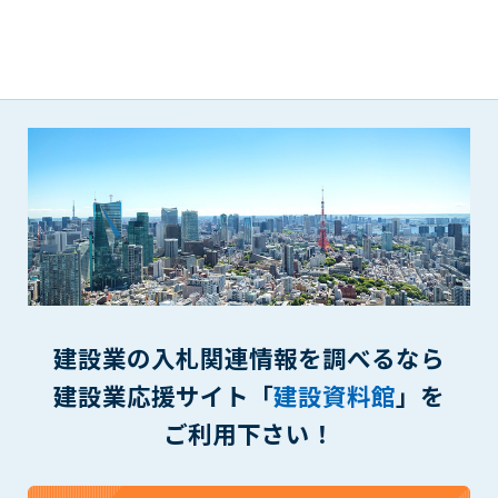
(6) 管理者が承認していない営利を目的とした行為
(7) 公序良俗に反する行為
(8) 犯罪的行為に結びつく行為
(9) その他、法律に反する行為
(10) 建設資料館から知り得た情報及びダウンロードした情報
を、営利を目的として第三者に転売し、または転売のため
に第三者に提供すること
第7条（登録内容の削除）
管理者は、会員が登録した内容が以下に該当する、またはその
恐れのあるものは、会員の承諾なく削除できるものとします。
(1) 登録されている情報が、第6条の定める禁止事項に該当する
と管理者が、判断した場合
(2) 建設資料館の運営および保守管理上、必要と判断した場合
建設業の入札関連情報を調べるなら
(3) 広告掲載料金の支払が遅延した場合
建設業応援サイト「
建設資料館
」を
(4) その他、管理者が不適当と判断した場合
ご利用下さい！
第8条（サービスの変更・中止等）
管理者は、会員の承諾なく、本サービス内容の変更(新規追加、
廃止を含み)し、本サービスの運営を中止または廃止することが