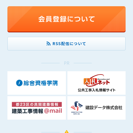
できるものとします。これに起因する会員または他の第三者が
被った損害について管理者は､一切の責任をも負わないものと
します。
第9条（会員の個人情報）
会員の氏名、住所、性別、年齢、メールアドレスその他本サー
ビスの提供に関連して管理者が知り得た会員の個人情報（以下
RSS配信について
個人情報といいます）について、管理者は、以下の各号に該当
する場合を除き、第三者に開示または提供しないものとしま
す。
PR
(1) 会員が、自己の個人情報の開示に事前に同意している場合
(2) 個々の会員を特定できない統計的な処理をした形式で第三
者に提供する場合
(3) 第三者および管理者の権利、財産、安全等を保護するため
に必要であると管理者が判断した場合
(4) 法令等により開示を求められた場合
第10条（免責事項）
管理者は、会員が登録した内容が以下に該当する、またはその
恐れのあるものは、会員の承諾なく削除できるものとします。