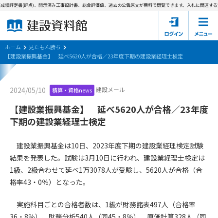
成績評定書(評点)、開示済み工事設計書、総合評価値、過去の公告原文が無料で閲覧できます。
入札に関連する資
ホーム
建設資料館とは
ホーム
見たもん勝ち
【建設業振興基金】 延べ5620人が合格／23年度下期の建設業経理士検定
東京都の入札資料
建設メール
2024/05/10
積算・資格news
国土交通省の入札資料
【建設業振興基金】 延べ5620人が合格／23年度
見たもん勝ち
第1条（規約の目的）
下期の建設業経理士検定
1. 本規約は、建設資料館が提供するサポーター会あ本員、無料
パスワードの再発行
会員登録について
会員サービスの利用条件等について定めるものです。
建設業振興基金は10日、2023年度下期の建設業経理検定試験
2. 管理者が建設資料館WEB上で随時掲載するルールは本規約の
結果を発表した。試験は3月10日に行われ、建設業経理士検定は
一部を構成するものとします。
サポーター会員一覧
1級、2級合わせて延べ1万3078人が受験し、5620人が合格（合
格率43・0％）となった。
第2条（規約の変更）
会社概要
お問い合わせ
個人情報保護方針
本規約は、会員の了承を得ることなく、随時変更されることが
会員規約
実施科目ごとの合格者数は、1級が財務諸表497人（合格率
あります。変更内容は、建設資料館WEB上に表示した時点で直
36・8％）、財務分析540人（同45・8％）、原価計算328人（同
ちに全ての会員が了承したものとみなします。