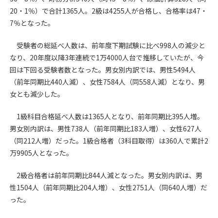
20・1％）で合計1365人。2級は4255人が合格し、合格率は47・
第4条（会員審査および資格の取り消し）
7％となった。
会員とは、本規約を承諾の上、所定の会員申込手続きを完了
後、管理者がこれを承認した者をいいます。
受験者の総延べ人数は、前年度下期試験に比べ998人の減少と
なり、20年度以降3年連続で1万4000人台で推移していたが、今
第4条（会員の定義と登録）
回は下回る受験者数となった。男女別内訳では、男性5494人
1. 管理者は前条により審査の結果、会員申込みをした者が以下
（前年同期比440人減）、女性7584人（同558人減）となり、男
の何れかの項目に該当することがわかった場合、その者の会
女とも減少した。
員としての権限を承認しないことがあります。
(1) 会員申し込みをした者が実在しなかった場合
1級科目合格延べ人数は1365人となり、前年同期比395人増。
(2) 本規約に違反した場合/li>
男女別内訳は、男性738人（前年同期比183人増）、女性627人
(3) 会員申し込みの際、申告事項に虚偽があった場合
（同212人増）だった。1級合格者（3科目取得）は360人で累計2
(4) 会員申込者が管理者所定の手続き通りに会員申込手続き処
万9905人となった。
理を行わなかった場合
(5) その他管理者が会員とすることを不適当と判断した場合
2級合格者は前年同期比844人減となった。男女別内訳は、男
2. 管理者は承認後であっても承認した会員が前項の何れかに該
性1504人（前年同期比204人増）、女性2751人（同640人増）だ
当することが判明した場合、会員資格を取り消すことがあり
ます。
った。