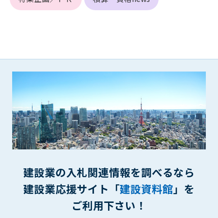
(6) 管理者が承認していない営利を目的とした行為
(7) 公序良俗に反する行為
(8) 犯罪的行為に結びつく行為
(9) その他、法律に反する行為
(10) 建設資料館から知り得た情報及びダウンロードした情報
を、営利を目的として第三者に転売し、または転売のため
に第三者に提供すること
第7条（登録内容の削除）
管理者は、会員が登録した内容が以下に該当する、またはその
恐れのあるものは、会員の承諾なく削除できるものとします。
(1) 登録されている情報が、第6条の定める禁止事項に該当する
と管理者が、判断した場合
(2) 建設資料館の運営および保守管理上、必要と判断した場合
(3) 広告掲載料金の支払が遅延した場合
建設業の入札関連情報を調べるなら
(4) その他、管理者が不適当と判断した場合
建設業応援サイト「
建設資料館
」を
第8条（サービスの変更・中止等）
ご利用下さい！
管理者は、会員の承諾なく、本サービス内容の変更(新規追加、
廃止を含み)し、本サービスの運営を中止または廃止することが