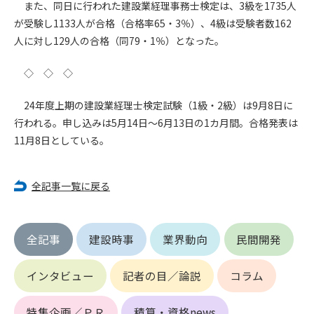
第5条（IDおよびパスワードの管理）
また、同日に行われた建設業経理事務士検定は、3級を1735人
1. 会員は申込の際に管理者が発行したIDおよびパスワードの使
が受験し1133人が合格（合格率65・3％）、4級は受験者数162
用および管理について責任を負うものとします。
人に対し129人の合格（同79・1％）となった。
2. 会員は、自己のIDおよびパスワードを、貸与、譲渡、売買、
その他形態を問わず、第三者に利用させることはできませ
◇ ◇ ◇
ん。
3. 会員は、IDおよびパスワードの管理不十分、使用上の過誤、
24年度上期の建設業経理士検定試験（1級・2級）は9月8日に
第三者（他の会員を含む）の使用等による損害について責任
行われる。申し込みは5月14日～6月13日の1カ月間。合格発表は
を負うものとし、管理者は一切責任を負いません。
11月8日としている。
第6条（会員の禁止事項）
1. 会員は建設資料館WEB上で以下の行為をしないものとしま
全記事一覧に戻る
す。
(1) 第三者または管理者の著作権、その他知的所有権を侵害す
る行為
全記事
建設時事
業界動向
民間開発
(2) 第三者または管理者の財産、プライバシー等を侵害する行
為
(3) 第三者または管理者を誹謗中傷する行為
インタビュー
記者の目／論説
コラム
(4) 有害なコンピュータプログラム等を送信又は書き込む行為
(5) 第三者に不利益を与える行為
特集企画／ＰＲ
積算・資格news