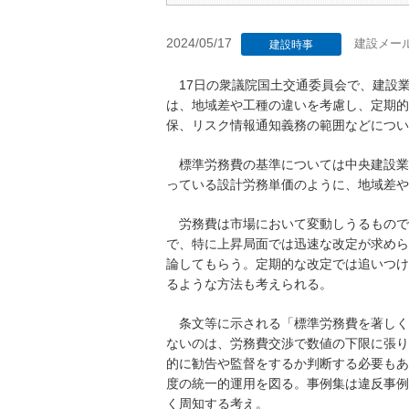
2024/05/17
建設メー
建設時事
17日の衆議院国土交通委員会で、建設
は、地域差や工種の違いを考慮し、定期的
保、リスク情報通知義務の範囲などについ
標準労務費の基準については中央建設業審
っている設計労務単価のように、地域差や
労務費は市場において変動しうるもので
で、特に上昇局面では迅速な改定が求めら
論してもらう。定期的な改定では追いつけ
るような方法も考えられる。
条文等に示される「標準労務費を著しく
ないのは、労務費交渉で数値の下限に張り
的に勧告や監督をするか判断する必要もあ
度の統一的運用を図る。事例集は違反事例
く周知する考え。