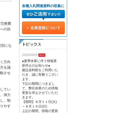
各種入札関連資料の収集に
準労務費
への担
種別にな
2026/08/05
●夏季休業に伴う情報更
く方向
新停止のお知らせ●
方を議
建設資料館をご利用いた
動させ
だき、誠に有難うござい
ます。
下記の期間につきまし
て、弊社休業のため情報
してい
更新を停止させていただ
、弾力
きます。
し、制
【期間】８月１１日(火)
りやす
～８月１６日(日)
上記の期間、情報の更新