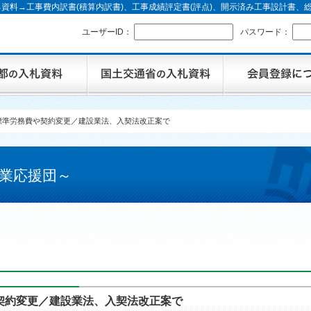
資料→工事費内訳書(積算内訳書)、工事成績評定書(評点)、開示済み工事設計書
ユーザーID：
パスワード：
標準労務費や契約変更／建設業法、入契法改正案で
業応援団～
契約変更／建設業法、入契法改正案で