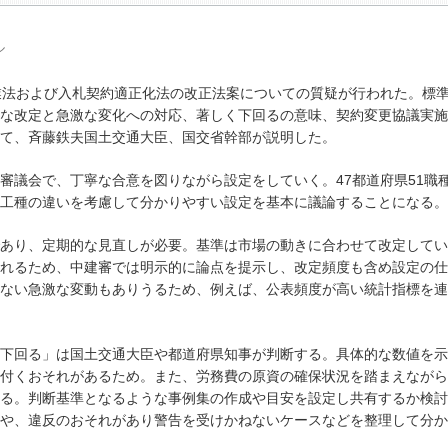
ル
業法および入札契約適正化法の改正法案についての質疑が行われた。標
な改定と急激な変化への対応、著しく下回るの意味、契約変更協議実施
て、斉藤鉄夫国土交通大臣、国交省幹部が説明した。
議会で、丁寧な合意を図りながら設定をしていく。47都道府県51職
工種の違いを考慮して分かりやすい設定を基本に議論することになる。
あり、定期的な見直しが必要。基準は市場の動きに合わせて改定してい
れるため、中建審では明示的に論点を提示し、改定頻度も含め設定の仕
ない急激な変動もありうるため、例えば、公表頻度が高い統計指標を連
下回る」は国土交通大臣や都道府県知事が判断する。具体的な数値を示
付くおそれがあるため。また、労務費の原資の確保状況を踏まえながら
る。判断基準となるような事例集の作成や目安を設定し共有するか検討
や、違反のおそれがあり警告を受けかねないケースなどを整理して分か