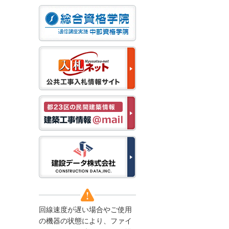
なお、５月１１日（月）
から通常通り運営いたし
ます。
2025/12/22
●年末年始に伴う情報更
新停止のお知らせ●
建設資料館をご利用いた
だき、誠に有難うござい
ます。
下記の期間につきまし
て、弊社休業のため情報
更新を停止させていただ
きます。
【期間】１２月２７日
(土)～１月４日(日)
上記の期間、情報の更新
がされませんので、ご了
承のほど、よろしくお願
い申し上げます。
なお、情報は１月５日
(月)より登録されます。
回線速度が遅い場合やご使用
2025/08/04
の機器の状態により、ファイ