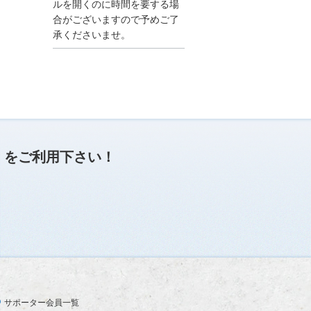
●夏季休業に伴う情報更
ルを開くのに時間を要する場
新停止のお知らせ●
合がございますので予めご了
建設資料館をご利用いた
承くださいませ。
だき、誠に有難うござい
ます。
下記の期間につきまし
て、弊社休業のため情報
更新を停止させていただ
きます。
【期間】８月９日(土)～
８月１７日(日)
上記の期間、情報の更新
がされませんので、ご了
」
をご利用下さい！
承のほど、よろしくお願
い申し上げます。
なお、情報は８月１８日
(月)より登録されます。
2025/04/24
●ゴールデンウィークに
伴う情報更新停止のお知
らせ(04/26～04/29、05/0
3～05/06)●
ユーザー各位
サポーター会員一覧
建設資料館をご利用いた