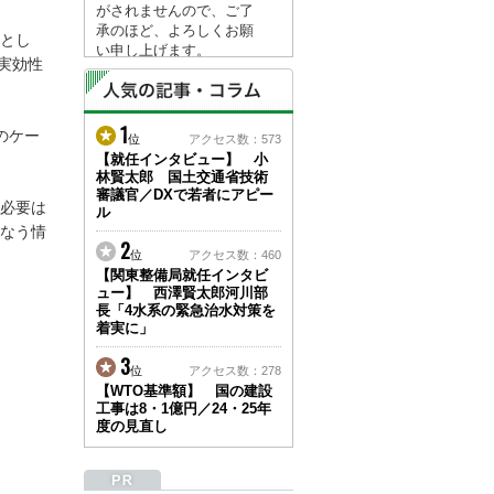
がされませんので、ご了
承のほど、よろしくお願
とし
い申し上げます。
実効性
なお、情報は８月１７日
(月)より登録されます。
1
2026/04/23
のケー
位
アクセス数：573
●ゴールデンウィークに
【就任インタビュー】 小
林賢太郎 国土交通省技術
伴う情報更新停止のお知
審議官／DXで若者にアピー
らせ(05/02～05/10)●
必要は
ル
ユーザー各位
なう情
建設資料館をご利用いた
2
位
アクセス数：460
だき、誠に有難うござい
【関東整備局就任インタビ
ます。
ュー】 西澤賢太郎河川部
下記の期間につきまし
長「4水系の緊急治水対策を
て、弊社休業のため情報
着実に」
更新を停止させていただ
きます。
3
位
アクセス数：278
【期間】５月２日(土)～
【WTO基準額】 国の建設
５月１０日(日)
工事は8・1億円／24・25年
上記の期間、情報の更新
度の見直し
がされませんので、ご了
承のほど、よろしくお願
い申し上げます。