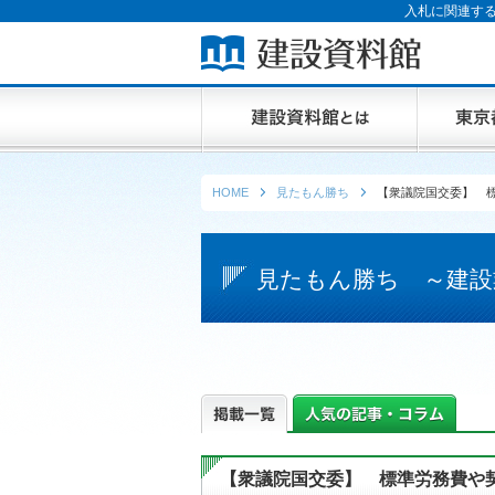
入札に関連する
HOME
見たもん勝ち
【衆議院国交委】 
見たもん勝ち ～建設
【衆議院国交委】 標準労務費や