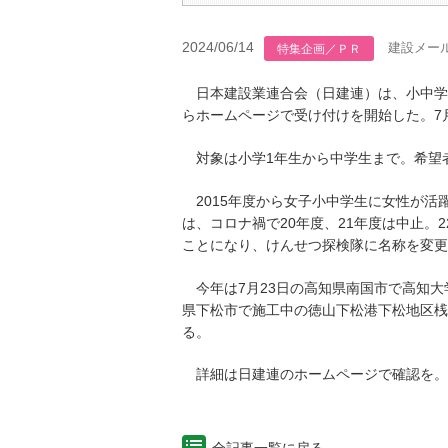
2024/06/14
建設メー
特集企画／ＰＲ
日本建設業連合会（日建連）は、小中学生
らホームページで受け付けを開始した。7
対象は小学1年生から中学生まで。希望
2015年度から女子小中学生に女性が活
は、コロナ禍で20年度、21年度は中止
ことになり、けんせつ探検隊に名称を変更
今年は7月23日の高知県南国市で高知大
県下松市で施工中の徳山下松港下松地区桟
る。
詳細は日建連のホームページで確認を。