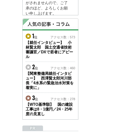
がされませんので、ご了
承のほど、よろしくお願
い申し上げます。
なお、情報は８月１７日
(月)より登録されます。
1
2026/04/23
位
アクセス数：573
●ゴールデンウィークに
【就任インタビュー】 小
林賢太郎 国土交通省技術
伴う情報更新停止のお知
審議官／DXで若者にアピー
らせ(05/02～05/10)●
ル
ユーザー各位
建設資料館をご利用いた
2
位
アクセス数：460
だき、誠に有難うござい
【関東整備局就任インタビ
ます。
ュー】 西澤賢太郎河川部
下記の期間につきまし
長「4水系の緊急治水対策を
て、弊社休業のため情報
着実に」
更新を停止させていただ
きます。
3
位
アクセス数：278
【期間】５月２日(土)～
【WTO基準額】 国の建設
５月１０日(日)
工事は8・1億円／24・25年
上記の期間、情報の更新
度の見直し
がされませんので、ご了
承のほど、よろしくお願
い申し上げます。