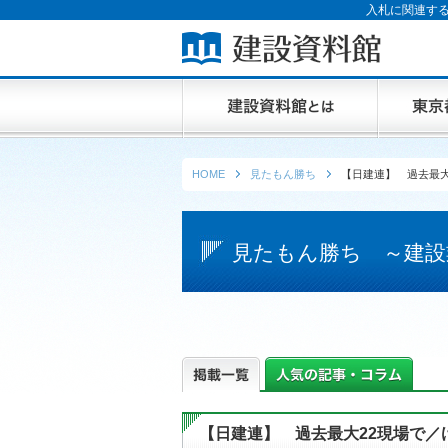
入札に関連する
HOME
見たもん勝ち
【日建連】 過去最大
見たもん勝ち ～建設
【日建連】 過去最大22現場で／け