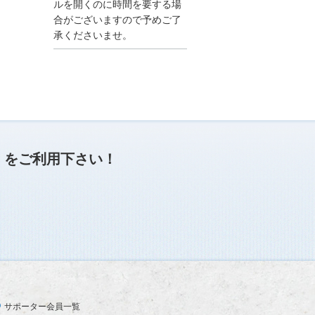
●夏季休業に伴う情報更
ルを開くのに時間を要する場
新停止のお知らせ●
合がございますので予めご了
建設資料館をご利用いた
承くださいませ。
だき、誠に有難うござい
ます。
下記の期間につきまし
て、弊社休業のため情報
更新を停止させていただ
きます。
【期間】８月９日(土)～
８月１７日(日)
上記の期間、情報の更新
がされませんので、ご了
」
をご利用下さい！
承のほど、よろしくお願
い申し上げます。
なお、情報は８月１８日
(月)より登録されます。
2025/04/24
●ゴールデンウィークに
伴う情報更新停止のお知
らせ(04/26～04/29、05/0
3～05/06)●
ユーザー各位
サポーター会員一覧
建設資料館をご利用いた