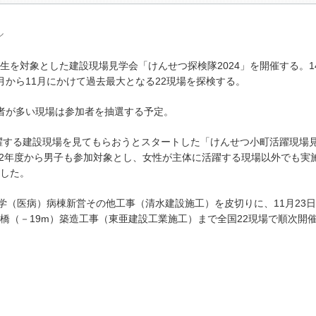
ル
を対象とした建設現場見学会「けんせつ探検隊2024」を開催する。1
月から11月にかけて過去最大となる22現場を探検する。
者が多い現場は参加者を抽選する予定。
躍する建設現場を見てもらおうとスタートした「けんせつ小町活躍現場
。22年度から男子も参加対象とし、女性が主体に活躍する現場以外でも実
した。
学（医病）病棟新営その他工事（清水建設施工）を皮切りに、11月23
橋（－19m）築造工事（東亜建設工業施工）まで全国22現場で順次開