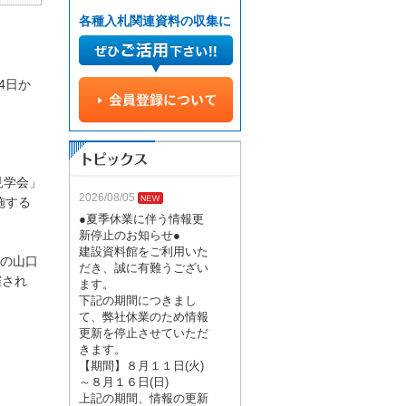
各種入札関連資料の収集に
4日か
見学会」
2026/08/05
施する
●夏季休業に伴う情報更
新停止のお知らせ●
建設資料館をご利用いた
日の山口
だき、誠に有難うござい
催され
ます。
下記の期間につきまし
て、弊社休業のため情報
更新を停止させていただ
きます。
【期間】８月１１日(火)
～８月１６日(日)
上記の期間、情報の更新