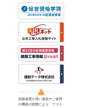
なお、５月１１日（月）
から通常通り運営いたし
ます。
2025/12/22
●年末年始に伴う情報更
新停止のお知らせ●
建設資料館をご利用いた
だき、誠に有難うござい
ます。
下記の期間につきまし
て、弊社休業のため情報
更新を停止させていただ
きます。
【期間】１２月２７日
(土)～１月４日(日)
上記の期間、情報の更新
がされませんので、ご了
承のほど、よろしくお願
い申し上げます。
なお、情報は１月５日
(月)より登録されます。
回線速度が遅い場合やご使用
2025/08/04
の機器の状態により、ファイ