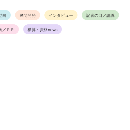
動向
民間開発
インタビュー
記者の目／論説
画／ＰＲ
積算・資格news