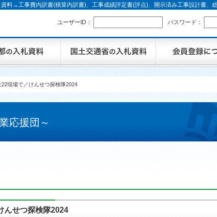
資料→工事費内訳書(積算内訳書)、工事成績評定書(評点)、開示済み工事設計書
ユーザーID：
パスワード：
22現場で／けんせつ探検隊2024
業応援団～
んせつ探検隊2024