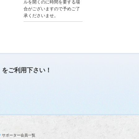
●夏季休業に伴う情報更
ルを開くのに時間を要する場
新停止のお知らせ●
合がございますので予めご了
建設資料館をご利用いた
承くださいませ。
だき、誠に有難うござい
ます。
下記の期間につきまし
て、弊社休業のため情報
更新を停止させていただ
きます。
【期間】８月９日(土)～
８月１７日(日)
上記の期間、情報の更新
がされませんので、ご了
」
をご利用下さい！
承のほど、よろしくお願
い申し上げます。
なお、情報は８月１８日
(月)より登録されます。
2025/04/24
●ゴールデンウィークに
伴う情報更新停止のお知
らせ(04/26～04/29、05/0
3～05/06)●
ユーザー各位
サポーター会員一覧
建設資料館をご利用いた