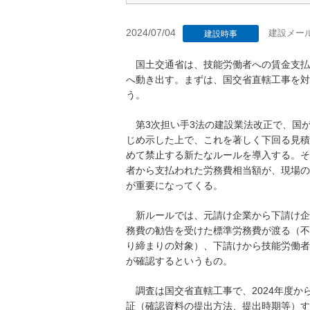
2024/07/04
建設メー
建設時事
国土交通省は、技能労働者への賃金支払
へ動き出す。まずは、国交省直轄工事を対
う。
第3次担い手3法の建設業法改正で、国
じめ示した上で、これを著しく下回る見積
めて禁止する新たなルールを導入する。そ
者から支払われた労務費相当額が、現場の
が重要になってくる。
新ルールでは、元請け企業から下請け企
務費の勧告を受けた標準労務費が渡る（不
り締まりの対象）、下請けから技能労働者
が確認するというもの。
調査は国交省直轄工事で、2024年度か
証（確認資料の提出方法、提出時期等）す