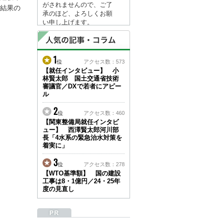
がされませんので、ご了
結果の
承のほど、よろしくお願
い申し上げます。
なお、情報は８月１７日
(月)より登録されます。
1
2026/04/23
位
アクセス数：573
●ゴールデンウィークに
【就任インタビュー】 小
林賢太郎 国土交通省技術
伴う情報更新停止のお知
審議官／DXで若者にアピー
らせ(05/02～05/10)●
ル
ユーザー各位
建設資料館をご利用いた
2
位
アクセス数：460
だき、誠に有難うござい
【関東整備局就任インタビ
ます。
ュー】 西澤賢太郎河川部
下記の期間につきまし
長「4水系の緊急治水対策を
て、弊社休業のため情報
着実に」
更新を停止させていただ
きます。
3
位
アクセス数：278
【期間】５月２日(土)～
【WTO基準額】 国の建設
５月１０日(日)
工事は8・1億円／24・25年
上記の期間、情報の更新
度の見直し
がされませんので、ご了
承のほど、よろしくお願
い申し上げます。