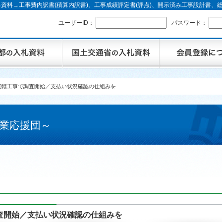
資料→工事費内訳書(積算内訳書)、工事成績評定書(評点)、開示済み工事設計書
ユーザーID：
パスワード：
直轄工事で調査開始／支払い状況確認の仕組みを
業応援団～
査開始／支払い状況確認の仕組みを