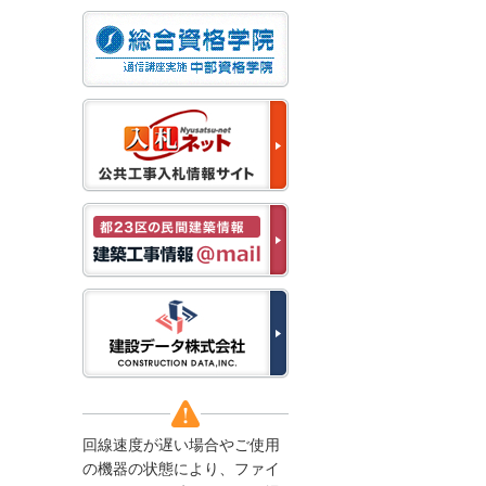
なお、５月１１日（月）
から通常通り運営いたし
ます。
2025/12/22
●年末年始に伴う情報更
新停止のお知らせ●
建設資料館をご利用いた
だき、誠に有難うござい
ます。
下記の期間につきまし
て、弊社休業のため情報
更新を停止させていただ
きます。
【期間】１２月２７日
(土)～１月４日(日)
上記の期間、情報の更新
がされませんので、ご了
承のほど、よろしくお願
い申し上げます。
なお、情報は１月５日
(月)より登録されます。
回線速度が遅い場合やご使用
2025/08/04
の機器の状態により、ファイ