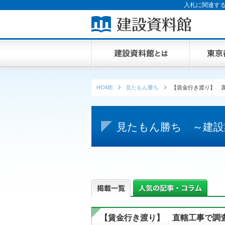
入札に関連する
HOME
見たもん勝ち
【賃金行き渡り】 
見たもん勝ち ～建設
【賃金行き渡り】 直轄工事で調