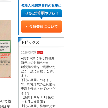
各種入札関連資料の収集に
2026/08/05
●夏季休業に伴う情報更
新停止のお知らせ●
建設資料館をご利用いた
だき、誠に有難うござい
ます。
下記の期間につきまし
て、弊社休業のため情報
更新を停止させていただ
きます。
【期間】８月１１日(火)
ついて検
～８月１６日(日)
上記の期間、情報の更新
経験年