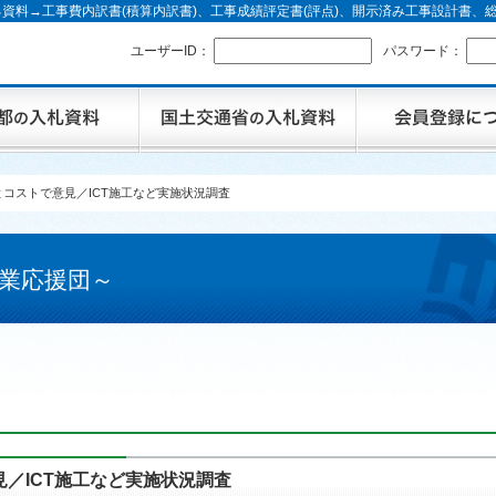
資料→工事費内訳書(積算内訳書)、工事成績評定書(評点)、開示済み工事設計書
ユーザーID：
パスワード：
コストで意見／ICT施工など実施状況調査
業応援団～
／ICT施工など実施状況調査