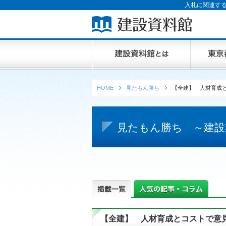
入札に関連する
HOME
見たもん勝ち
【全建】 人材育成と
見たもん勝ち ～建設
【全建】 人材育成とコストで意見