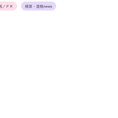
画／ＰＲ
積算・資格news