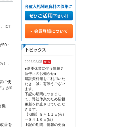
各種入札関連資料の収集に
ICT
50・
2026/08/05
％）、
●夏季休業に伴う情報更
新停止のお知らせ●
建設資料館をご利用いた
者に使
だき、誠に有難うござい
ア」が6
ます。
下記の期間につきまし
て、弊社休業のため情報
更新を停止させていただ
有機
きます。
【期間】８月１１日(火)
～８月１６日(日)
の改善を
上記の期間、情報の更新