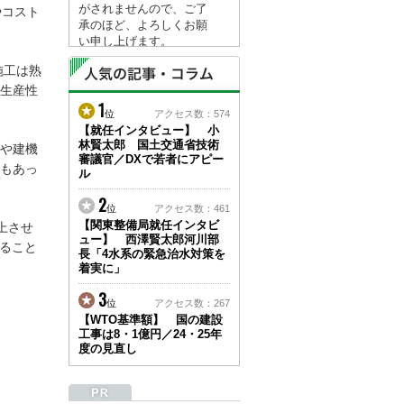
がされませんので、ご了
やコスト
承のほど、よろしくお願
い申し上げます。
なお、情報は８月１７日
施工は熟
(月)より登録されます。
生産性
1
2026/04/23
位
アクセス数：574
●ゴールデンウィークに
【就任インタビュー】 小
林賢太郎 国土交通省技術
伴う情報更新停止のお知
や建機
審議官／DXで若者にアピー
らせ(05/02～05/10)●
もあっ
ル
ユーザー各位
建設資料館をご利用いた
2
位
アクセス数：461
だき、誠に有難うござい
【関東整備局就任インタビ
上させ
ます。
ュー】 西澤賢太郎河川部
下記の期間につきまし
えること
長「4水系の緊急治水対策を
て、弊社休業のため情報
着実に」
更新を停止させていただ
きます。
3
位
アクセス数：267
【期間】５月２日(土)～
【WTO基準額】 国の建設
５月１０日(日)
工事は8・1億円／24・25年
上記の期間、情報の更新
度の見直し
がされませんので、ご了
承のほど、よろしくお願
い申し上げます。