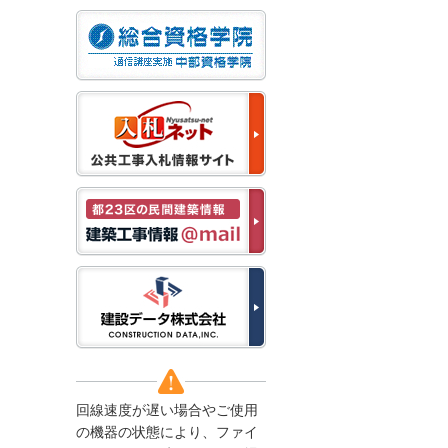
なお、５月１１日（月）
から通常通り運営いたし
ます。
2025/12/22
●年末年始に伴う情報更
新停止のお知らせ●
建設資料館をご利用いた
だき、誠に有難うござい
ます。
下記の期間につきまし
て、弊社休業のため情報
更新を停止させていただ
きます。
【期間】１２月２７日
(土)～１月４日(日)
上記の期間、情報の更新
がされませんので、ご了
承のほど、よろしくお願
い申し上げます。
なお、情報は１月５日
(月)より登録されます。
回線速度が遅い場合やご使用
2025/08/04
の機器の状態により、ファイ