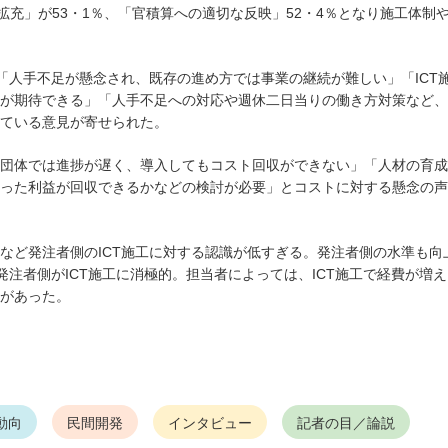
拡充」が53・1％、「官積算への適切な反映」52・4％となり施工体制
「人手不足が懸念され、既存の進め方では事業の継続が難しい」「ICT
が期待できる」「人手不足への対応や週休二日当りの働き方対策など、
ている意見が寄せられた。
団体では進捗が遅く、導入してもコスト回収ができない」「人材の育成
った利益が回収できるかなどの検討が必要」とコストに対する懸念の声
ど発注者側のICT施工に対する認識が低すぎる。発注者側の水準も向
発注者側がICT施工に消極的。担当者によっては、ICT施工で経費が増
があった。
動向
民間開発
インタビュー
記者の目／論説