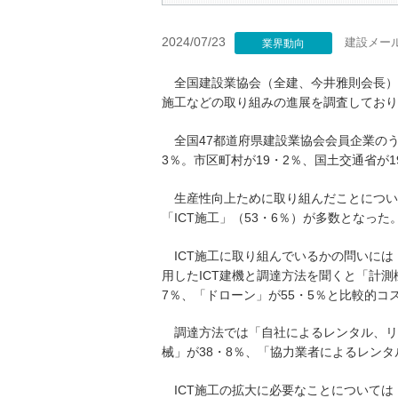
2024/07/23
建設メー
業界動向
全国建設業協会（全建、今井雅則会長）は
施工などの取り組みの進展を調査しており
全国47都道府県建設業協会会員企業のうち
3％。市区町村が19・2％、国土交通省が
生産性向上ために取り組んだことについて
「ICT施工」（53・6％）が多数となった
ICT施工に取り組んでいるかの問いには
用したICT建機と調達方法を聞くと「計測
7％、「ドローン」が55・5％と比較的コ
調達方法では「自社によるレンタル、リー
械」が38・8％、「協力業者によるレンタ
ICT施工の拡大に必要なことについては「