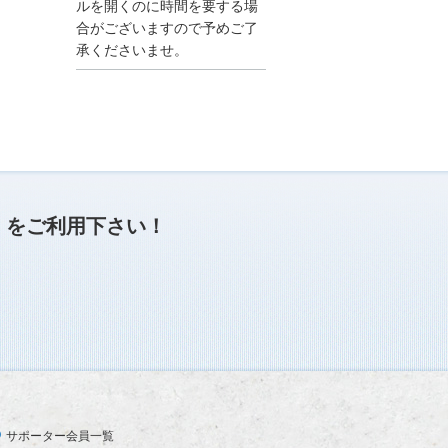
●夏季休業に伴う情報更
ルを開くのに時間を要する場
新停止のお知らせ●
合がございますので予めご了
建設資料館をご利用いた
承くださいませ。
だき、誠に有難うござい
ます。
下記の期間につきまし
て、弊社休業のため情報
更新を停止させていただ
きます。
【期間】８月９日(土)～
８月１７日(日)
上記の期間、情報の更新
がされませんので、ご了
」
をご利用下さい！
承のほど、よろしくお願
い申し上げます。
なお、情報は８月１８日
(月)より登録されます。
2025/04/24
●ゴールデンウィークに
伴う情報更新停止のお知
らせ(04/26～04/29、05/0
3～05/06)●
ユーザー各位
サポーター会員一覧
建設資料館をご利用いた