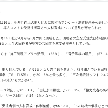
ル
16日、生産性向上の取り組みに関するアンケート調査結果を公表した。
、導入コストや受発注者双方の人材育成について意見が寄せられた。
1496社が4月から5月の間に回答した。回答者の主な受注先は都道県が
19％と大半の回答者が地方公共団体を主要受注先としている。
は「施工管理アプリの活用」（65％）、「電子黒板の活用」（57・4
。
「取り組んでいる」が63％となり過半数を超えた。取り組んでいる回答
機器（TS・TLS等）」が80・6％と最も多く、「三次元設計ソフトウエ
ストの低いものが多い。
ス対応」が61・1％、「自社所有機械」が50・8％、「協力業者の所
ル、リース対応」が24・2％となった。
受注者側の人材育成・体制整備」が55・3％、「ICT建機の価格など