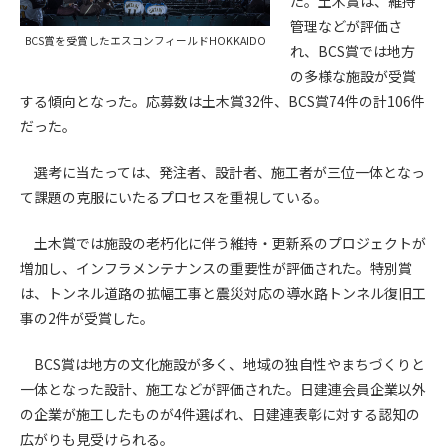
た。土木賞は、維持
管理などが評価さ
BCS賞を受賞したエスコンフィールドHOKKAIDO
第4条（会員審査および資格の取り消し）
れ、BCS賞では地方
会員とは、本規約を承諾の上、所定の会員申込手続きを完了
の多様な施設が受賞
後、管理者がこれを承認した者をいいます。
する傾向となった。応募数は土木賞32件、BCS賞74件の計106件
だった。
第4条（会員の定義と登録）
1. 管理者は前条により審査の結果、会員申込みをした者が以下
選考に当たっては、発注者、設計者、施工者が三位一体となっ
の何れかの項目に該当することがわかった場合、その者の会
て課題の克服にいたるプロセスを重視している。
員としての権限を承認しないことがあります。
(1) 会員申し込みをした者が実在しなかった場合
土木賞では施設の老朽化に伴う維持・更新系のプロジェクトが
(2) 本規約に違反した場合/li>
増加し、インフラメンテナンスの重要性が評価された。特別賞
(3) 会員申し込みの際、申告事項に虚偽があった場合
は、トンネル道路の拡幅工事と震災対応の導水路トンネル復旧工
(4) 会員申込者が管理者所定の手続き通りに会員申込手続き処
理を行わなかった場合
事の2件が受賞した。
(5) その他管理者が会員とすることを不適当と判断した場合
2. 管理者は承認後であっても承認した会員が前項の何れかに該
BCS賞は地方の文化施設が多く、地域の独自性やまちづくりと
当することが判明した場合、会員資格を取り消すことがあり
一体となった設計、施工などが評価された。日建連会員企業以外
ます。
の企業が施工したものが4件選ばれ、日建連表彰に対する認知の
広がりも見受けられる。