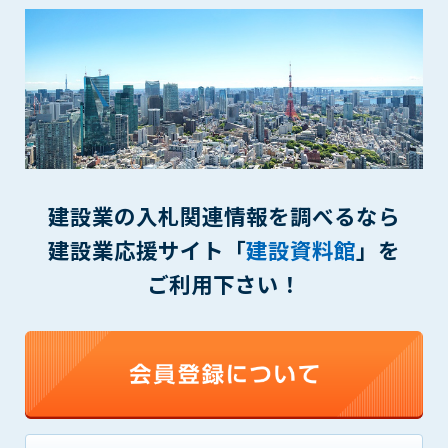
(6) 管理者が承認していない営利を目的とした行為
(7) 公序良俗に反する行為
(8) 犯罪的行為に結びつく行為
(9) その他、法律に反する行為
(10) 建設資料館から知り得た情報及びダウンロードした情報
を、営利を目的として第三者に転売し、または転売のため
に第三者に提供すること
第7条（登録内容の削除）
建設業の入札関連情報を調べるなら
管理者は、会員が登録した内容が以下に該当する、またはその
恐れのあるものは、会員の承諾なく削除できるものとします。
建設業応援サイト「
建設資料館
」を
(1) 登録されている情報が、第6条の定める禁止事項に該当する
ご利用下さい！
と管理者が、判断した場合
(2) 建設資料館の運営および保守管理上、必要と判断した場合
(3) 広告掲載料金の支払が遅延した場合
(4) その他、管理者が不適当と判断した場合
第8条（サービスの変更・中止等）
管理者は、会員の承諾なく、本サービス内容の変更(新規追加、
廃止を含み)し、本サービスの運営を中止または廃止することが