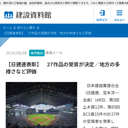
)、開示済み工事設計書、総合評価値、過去の公告原文が無料で閲覧できます。
入札に関連する資料→工事費内訳書
ホーム
建設資料館とは
ホーム
見たもん勝ち
【日建連表彰】 27作品の受賞が決定／地方の多様さなど評価
東京都の入札資料
建設メール
2024/08/08
業界動向
国土交通省の入札資料
【日建連表彰】 27作品の受賞が決定／地方の多
見たもん勝ち
第1条（規約の目的）
様さなど評価
1. 本規約は、建設資料館が提供するサポーター会あ本員、無料
パスワードの再発行
会員登録について
会員サービスの利用条件等について定めるものです。
日本建設業連合会
2. 管理者が建設資料館WEB上で随時掲載するルールは本規約の
（日建連、宮本洋一
一部を構成するものとします。
サポーター会員一覧
会長）は8日、第5回
土木賞12件、第65回
第2条（規約の変更）
会社概要
お問い合わせ
個人情報保護方針
BCS賞15件の計27件
本規約は、会員の了承を得ることなく、随時変更されることが
会員規約
の受賞者を発表し
あります。変更内容は、建設資料館WEB上に表示した時点で直
ちに全ての会員が了承したものとみなします。