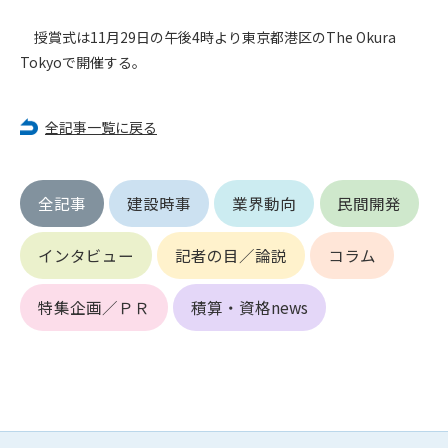
第5条（IDおよびパスワードの管理）
1. 会員は申込の際に管理者が発行したIDおよびパスワードの使
授賞式は11月29日の午後4時より東京都港区のThe Okura
用および管理について責任を負うものとします。
Tokyoで開催する。
2. 会員は、自己のIDおよびパスワードを、貸与、譲渡、売買、
その他形態を問わず、第三者に利用させることはできませ
ん。
全記事一覧に戻る
3. 会員は、IDおよびパスワードの管理不十分、使用上の過誤、
第三者（他の会員を含む）の使用等による損害について責任
を負うものとし、管理者は一切責任を負いません。
全記事
建設時事
業界動向
民間開発
第6条（会員の禁止事項）
1. 会員は建設資料館WEB上で以下の行為をしないものとしま
インタビュー
記者の目／論説
コラム
す。
(1) 第三者または管理者の著作権、その他知的所有権を侵害す
特集企画／ＰＲ
積算・資格news
る行為
(2) 第三者または管理者の財産、プライバシー等を侵害する行
為
(3) 第三者または管理者を誹謗中傷する行為
(4) 有害なコンピュータプログラム等を送信又は書き込む行為
(5) 第三者に不利益を与える行為