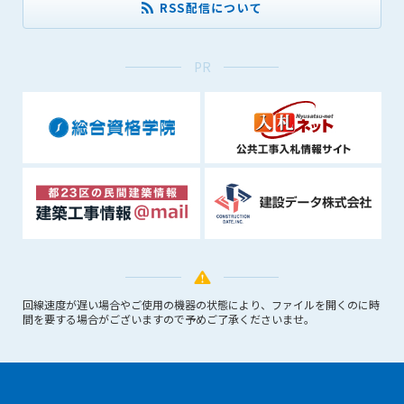
RSS配信について
できるものとします。これに起因する会員または他の第三者が
被った損害について管理者は､一切の責任をも負わないものと
します。
PR
第9条（会員の個人情報）
会員の氏名、住所、性別、年齢、メールアドレスその他本サー
ビスの提供に関連して管理者が知り得た会員の個人情報（以下
個人情報といいます）について、管理者は、以下の各号に該当
する場合を除き、第三者に開示または提供しないものとしま
す。
(1) 会員が、自己の個人情報の開示に事前に同意している場合
(2) 個々の会員を特定できない統計的な処理をした形式で第三
者に提供する場合
(3) 第三者および管理者の権利、財産、安全等を保護するため
に必要であると管理者が判断した場合
回線速度が遅い場合やご使用の機器の状態により、ファイルを開くのに時
(4) 法令等により開示を求められた場合
間を要する場合がございますので予めご了承くださいませ。
第10条（免責事項）
管理者は、会員が登録した内容が以下に該当する、またはその
恐れのあるものは、会員の承諾なく削除できるものとします。