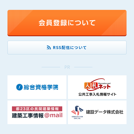
できるものとします。これに起因する会員または他の第三者が
被った損害について管理者は､一切の責任をも負わないものと
します。
第9条（会員の個人情報）
会員の氏名、住所、性別、年齢、メールアドレスその他本サー
ビスの提供に関連して管理者が知り得た会員の個人情報（以下
個人情報といいます）について、管理者は、以下の各号に該当
RSS配信について
する場合を除き、第三者に開示または提供しないものとしま
す。
PR
(1) 会員が、自己の個人情報の開示に事前に同意している場合
(2) 個々の会員を特定できない統計的な処理をした形式で第三
者に提供する場合
(3) 第三者および管理者の権利、財産、安全等を保護するため
に必要であると管理者が判断した場合
(4) 法令等により開示を求められた場合
第10条（免責事項）
管理者は、会員が登録した内容が以下に該当する、またはその
恐れのあるものは、会員の承諾なく削除できるものとします。