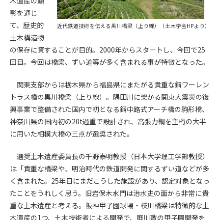
木遺産の顕
彰を通じ
第4条（会員審査および資格の取り消し）
て、歴史的
近代鉄道技術を伝える黒川橋梁（上り線）（土木学会HPより）
会員とは、本規約を承諾の上、所定の会員申込手続きを完了
土木構造物
後、管理者がこれを承認した者をいいます。
の保存に資することが目的。2000年からスタートし、今回で25
回目。今回は橋梁、ずい道等が多く含まれる事が特徴となった。
第4条（会員の定義と登録）
1. 管理者は前条により審査の結果、会員申込みをした者が以下
関東支部からは栃木県から福島県にまたがる貴重な鋼ワーレン
の何れかの項目に該当することがわかった場合、その者の会
トラス橋の黒川橋梁（上り線）。隅田川に架かる関東大震災の復
員としての権限を承認しないことがあります。
興事業で整備された国内で初となる鋼中路式アーチ橋の駒形橋、
(1) 会員申し込みをした者が実在しなかった場合
神奈川県の国内初の20t過重で設計され、高張力鋼を主桁の大半
(2) 本規約に違反した場合/li>
(3) 会員申し込みの際、申告事項に虚偽があった場合
に用いた相模大橋の三点が選奨された。
(4) 会員申込者が管理者所定の手続き通りに会員申込手続き処
理を行わなかった場合
選奨土木遺産委員長の千野泰明教授（日本大学理工学部教授）
(5) その他管理者が会員とすることを不適当と判断した場合
は「貴重な橋梁や、明治時代の鉄道開発に関するずい道などが多
2. 管理者は承認後であっても承認した会員が前項の何れかに該
く含まれた。25年目にまだこうした施設があり、認定対象となっ
当することが判明した場合、会員資格を取り消すことがあり
たことをうれしく思う。旧岩保木水門は治水史の面から非常に貴
ます。
重な土木遺産と考える。阪神甲子園球場・枝川橋梁は特徴的な土
木遺産の1つ、土木技術者による開発で、廃川敷の甲子園開発を