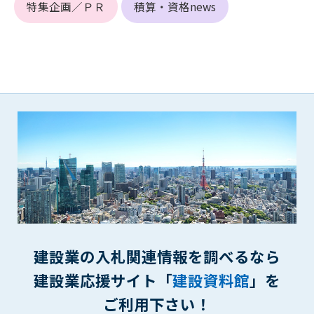
特集企画／ＰＲ
積算・資格news
(6) 管理者が承認していない営利を目的とした行為
(7) 公序良俗に反する行為
(8) 犯罪的行為に結びつく行為
(9) その他、法律に反する行為
(10) 建設資料館から知り得た情報及びダウンロードした情報
を、営利を目的として第三者に転売し、または転売のため
に第三者に提供すること
第7条（登録内容の削除）
管理者は、会員が登録した内容が以下に該当する、またはその
恐れのあるものは、会員の承諾なく削除できるものとします。
(1) 登録されている情報が、第6条の定める禁止事項に該当する
と管理者が、判断した場合
(2) 建設資料館の運営および保守管理上、必要と判断した場合
(3) 広告掲載料金の支払が遅延した場合
(4) その他、管理者が不適当と判断した場合
建設業の入札関連情報を調べるなら
建設業応援サイト「
建設資料館
」を
第8条（サービスの変更・中止等）
管理者は、会員の承諾なく、本サービス内容の変更(新規追加、
ご利用下さい！
廃止を含み)し、本サービスの運営を中止または廃止することが