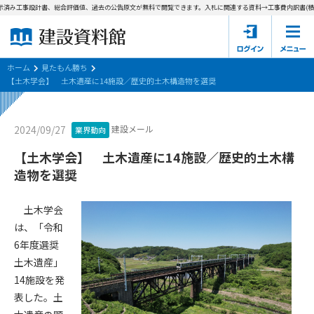
示済み工事設計書、総合評価値、過去の公告原文が無料で閲覧できます。
入札に関連する資料→工事費内訳書(積算
ホーム
建設資料館とは
ホーム
見たもん勝ち
【土木学会】 土木遺産に14施設／歴史的土木構造物を選奨
東京都の入札資料
建設メール
2024/09/27
業界動向
国土交通省の入札資料
【土木学会】 土木遺産に14施設／歴史的土木構
見たもん勝ち
第1条（規約の目的）
造物を選奨
1. 本規約は、建設資料館が提供するサポーター会あ本員、無料
パスワードの再発行
会員登録について
会員サービスの利用条件等について定めるものです。
土木学会
2. 管理者が建設資料館WEB上で随時掲載するルールは本規約の
は、「令和
一部を構成するものとします。
サポーター会員一覧
6年度選奨
土木遺産」
第2条（規約の変更）
会社概要
お問い合わせ
個人情報保護方針
14施設を発
本規約は、会員の了承を得ることなく、随時変更されることが
会員規約
表した。土
あります。変更内容は、建設資料館WEB上に表示した時点で直
ちに全ての会員が了承したものとみなします。