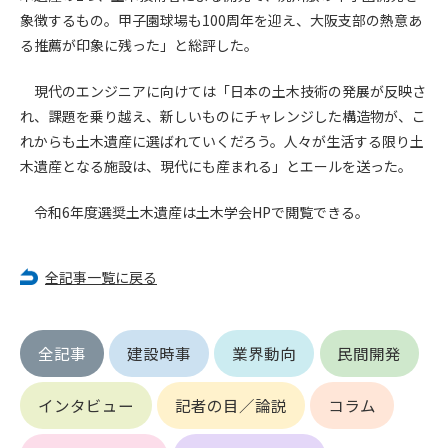
第5条（IDおよびパスワードの管理）
象徴するもの。甲子園球場も100周年を迎え、大阪支部の熱意あ
1. 会員は申込の際に管理者が発行したIDおよびパスワードの使
る推薦が印象に残った」と総評した。
用および管理について責任を負うものとします。
2. 会員は、自己のIDおよびパスワードを、貸与、譲渡、売買、
現代のエンジニアに向けては「日本の土木技術の発展が反映さ
その他形態を問わず、第三者に利用させることはできませ
れ、課題を乗り越え、新しいものにチャレンジした構造物が、こ
ん。
れからも土木遺産に選ばれていくだろう。人々が生活する限り土
3. 会員は、IDおよびパスワードの管理不十分、使用上の過誤、
第三者（他の会員を含む）の使用等による損害について責任
木遺産となる施設は、現代にも産まれる」とエールを送った。
を負うものとし、管理者は一切責任を負いません。
令和6年度選奨土木遺産は土木学会HPで閲覧できる。
第6条（会員の禁止事項）
1. 会員は建設資料館WEB上で以下の行為をしないものとしま
す。
全記事一覧に戻る
(1) 第三者または管理者の著作権、その他知的所有権を侵害す
る行為
(2) 第三者または管理者の財産、プライバシー等を侵害する行
全記事
建設時事
業界動向
民間開発
為
(3) 第三者または管理者を誹謗中傷する行為
インタビュー
記者の目／論説
コラム
(4) 有害なコンピュータプログラム等を送信又は書き込む行為
(5) 第三者に不利益を与える行為