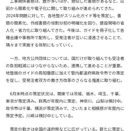
工事関係書類は、数が多いほか、類似した書類があるなど、以
前から簡素化や電子化に関して取り組みが進められてきた。
第4条（会員審査および資格の取り消し）
2024年問題に対して、各地整がスリム化ガイド等を策定し、書
会員とは、本規約を承諾の上、所定の会員申込手続きを完了
類の簡素化、作成書類の役割分担の明確化を図り、建設現場の省
後、管理者がこれを承認した者をいいます。
人化・省力化に取り組んできた。今後は、ガイドを冊子化して各
種会議や事務所で配布し、受発注者が互いに浸透させることで、
第4条（会員の定義と登録）
隅々まで実施する体制にもっていく。
1. 管理者は前条により審査の結果、会員申込みをした者が以下
の何れかの項目に該当することがわかった場合、その者の会
一方、地方公共団体については、国だけが取り組んでも受注者
員としての権限を承認しないことがあります。
の負担軽減にはつながらないため、連携して進めることが重要。
(1) 会員申し込みをした者が実在しなかった場合
(2) 本規約に違反した場合/li>
地整版のガイドの周知徹底に加えて管内都道府県政令市での策定
(3) 会員申し込みの際、申告事項に虚偽があった場合
を促し、受発注者双方の働き方改革のさらなる推進に取り組む。
(4) 会員申込者が管理者所定の手続き通りに会員申込手続き処
理を行わなかった場合
6月末時点の策定状況は、関東では茨城、栃木、埼玉、千葉、
(5) その他管理者が会員とすることを不適当と判断した場合
東京が策定済み。群馬が年度内に策定、神奈川、山梨は検討中。
2. 管理者は承認後であっても承認した会員が前項の何れかに該
政令市は千葉、横浜が策定済みで、さいたまと相模原が年度内に
当することが判明した場合、会員資格を取り消すことがあり
策定予定。川崎は検討中としている。
ます。
策定の動きは全国の道府県などに広がっている。新たに策定し