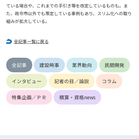
第5条（IDおよびパスワードの管理）
ている場合や、これまでの手引き等を改定しているものも。ま
1. 会員は申込の際に管理者が発行したIDおよびパスワードの使
た、政令市以外でも策定している事例もあり、スリム化への取り
用および管理について責任を負うものとします。
組みが拡大している。
2. 会員は、自己のIDおよびパスワードを、貸与、譲渡、売買、
その他形態を問わず、第三者に利用させることはできませ
ん。
全記事一覧に戻る
3. 会員は、IDおよびパスワードの管理不十分、使用上の過誤、
第三者（他の会員を含む）の使用等による損害について責任
を負うものとし、管理者は一切責任を負いません。
全記事
建設時事
業界動向
民間開発
第6条（会員の禁止事項）
1. 会員は建設資料館WEB上で以下の行為をしないものとしま
インタビュー
記者の目／論説
コラム
す。
(1) 第三者または管理者の著作権、その他知的所有権を侵害す
特集企画／ＰＲ
積算・資格news
る行為
(2) 第三者または管理者の財産、プライバシー等を侵害する行
為
(3) 第三者または管理者を誹謗中傷する行為
(4) 有害なコンピュータプログラム等を送信又は書き込む行為
(5) 第三者に不利益を与える行為