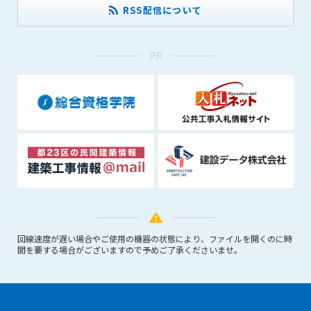
RSS配信について
できるものとします。これに起因する会員または他の第三者が
被った損害について管理者は､一切の責任をも負わないものと
します。
PR
第9条（会員の個人情報）
会員の氏名、住所、性別、年齢、メールアドレスその他本サー
ビスの提供に関連して管理者が知り得た会員の個人情報（以下
個人情報といいます）について、管理者は、以下の各号に該当
する場合を除き、第三者に開示または提供しないものとしま
す。
(1) 会員が、自己の個人情報の開示に事前に同意している場合
(2) 個々の会員を特定できない統計的な処理をした形式で第三
者に提供する場合
(3) 第三者および管理者の権利、財産、安全等を保護するため
に必要であると管理者が判断した場合
(4) 法令等により開示を求められた場合
回線速度が遅い場合やご使用の機器の状態により、ファイルを開くのに時
間を要する場合がございますので予めご了承くださいませ。
第10条（免責事項）
管理者は、会員が登録した内容が以下に該当する、またはその
恐れのあるものは、会員の承諾なく削除できるものとします。