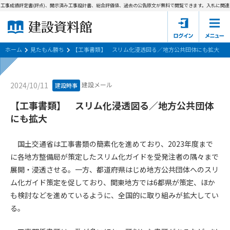
工事成績評定書(評点)、開示済み工事設計書、総合評価値、過去の公告原文が無料で閲覧できます。
入札に関連す
ホーム
建設資料館とは
ホーム
見たもん勝ち
【工事書類】 スリム化浸透図る／地方公共団体にも拡大
東京都の入札資料
建設メール
2024/10/11
建設時事
国土交通省の入札資料
【工事書類】 スリム化浸透図る／地方公共団体
にも拡大
見たもん勝ち
第1条（規約の目的）
1. 本規約は、建設資料館が提供するサポーター会あ本員、無料
パスワードの再発行
国土交通省は工事書類の簡素化を進めており、2023年度まで
会員登録について
会員サービスの利用条件等について定めるものです。
に各地方整備局が策定したスリム化ガイドを受発注者の隅々まで
2. 管理者が建設資料館WEB上で随時掲載するルールは本規約の
展開・浸透させる。一方、都道府県はじめ地方公共団体へのスリ
一部を構成するものとします。
サポーター会員一覧
ム化ガイド策定を促しており、関東地方では6都県が策定、ほか
第2条（規約の変更）
も検討などを進めているように、全国的に取り組みが拡大してい
会社概要
お問い合わせ
個人情報保護方針
本規約は、会員の了承を得ることなく、随時変更されることが
る。
会員規約
あります。変更内容は、建設資料館WEB上に表示した時点で直
ちに全ての会員が了承したものとみなします。