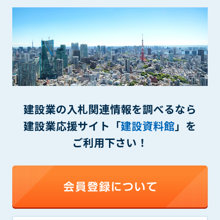
(6) 管理者が承認していない営利を目的とした行為
(7) 公序良俗に反する行為
(8) 犯罪的行為に結びつく行為
(9) その他、法律に反する行為
(10) 建設資料館から知り得た情報及びダウンロードした情報
を、営利を目的として第三者に転売し、または転売のため
に第三者に提供すること
第7条（登録内容の削除）
管理者は、会員が登録した内容が以下に該当する、またはその
建設業の入札関連情報を調べるなら
恐れのあるものは、会員の承諾なく削除できるものとします。
建設業応援サイト「
建設資料館
」を
(1) 登録されている情報が、第6条の定める禁止事項に該当する
ご利用下さい！
と管理者が、判断した場合
(2) 建設資料館の運営および保守管理上、必要と判断した場合
(3) 広告掲載料金の支払が遅延した場合
(4) その他、管理者が不適当と判断した場合
第8条（サービスの変更・中止等）
管理者は、会員の承諾なく、本サービス内容の変更(新規追加、
廃止を含み)し、本サービスの運営を中止または廃止することが