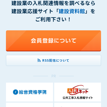
1. 管理者は、会員が本サービスを利用することにより得た情報
建設業の入札関連情報を調べるなら
等（プログラムを含みます）について、その完全性、正確性
建設業応援サイト「
建設資料館
」を
を保証もしないものとします。また、当該情報等に起因して
生じた一切の損害に対して、管理者は、何らの責任も負わな
ご利用下さい！
いものとします。
2. 会員は、自己の費用と責任において本サービスを利用するも
のとし、会員による本サービスの利用に関連し、第三者から
問合せ、クレーム、請求等がなされまたは訴訟が提起された
場合、当該会員は、自らの費用と責任においてこれを解決す
るものとし、管理者を一切免責するものとします。
3. 本サービスにおいて掲載されている広告等によって行われる
RSS配信について
取引に起因する損害及び広告等が掲載されたこと自体に起因
する損害については一切責任を負いません。
PR
第11条（運用の停止）
停電や天災等の不可抗力、または保守・点検・加入者の利便性
向上のための設備工事等の為に本サービスの運用を停止するこ
とがあります。運用停止については事前に建設資料館WEB上で
通知申し上げますが、緊急時はその限りではありません。
第12条（変更の届出）