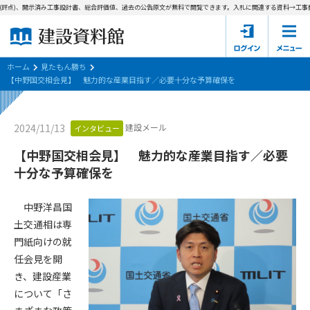
評点)、開示済み工事設計書、総合評価値、過去の公告原文が無料で閲覧できます。
入札に関連する資料→工事費内
ホーム
建設資料館とは
ホーム
見たもん勝ち
【中野国交相会見】 魅力的な産業目指す／必要十分な予算確保を
東京都の入札資料
建設メール
2024/11/13
インタビュー
国土交通省の入札資料
【中野国交相会見】 魅力的な産業目指す／必要
見たもん勝ち
第1条（規約の目的）
十分な予算確保を
1. 本規約は、建設資料館が提供するサポーター会あ本員、無料
パスワードの再発行
会員登録について
会員サービスの利用条件等について定めるものです。
中野洋昌国
2. 管理者が建設資料館WEB上で随時掲載するルールは本規約の
土交通相は専
一部を構成するものとします。
サポーター会員一覧
門紙向けの就
任会見を開
第2条（規約の変更）
会社概要
お問い合わせ
個人情報保護方針
き、建設産業
本規約は、会員の了承を得ることなく、随時変更されることが
会員規約
について「さ
あります。変更内容は、建設資料館WEB上に表示した時点で直
ちに全ての会員が了承したものとみなします。