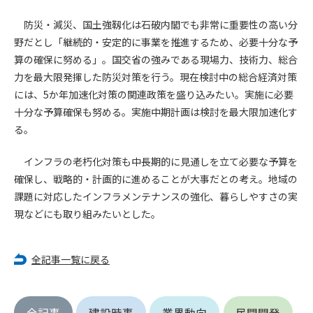
(6) 管理者が承認していない営利を目的とした行為
防災・減災、国土強靱化は石破内閣でも非常に重要性の高い分
(7) 公序良俗に反する行為
(8) 犯罪的行為に結びつく行為
野だとし「継続的・安定的に事業を推進するため、必要十分な予
(9) その他、法律に反する行為
算の確保に努める」。国交省の強みである現場力、技術力、総合
(10) 建設資料館から知り得た情報及びダウンロードした情報
力を最大限発揮した防災対策を行う。現在検討中の総合経済対策
を、営利を目的として第三者に転売し、または転売のため
には、5か年加速化対策の関連政策を盛り込みたい。実施に必要
に第三者に提供すること
十分な予算確保も努める。実施中期計画は検討を最大限加速化す
る。
第7条（登録内容の削除）
管理者は、会員が登録した内容が以下に該当する、またはその
インフラの老朽化対策も中長期的に見通しを立て必要な予算を
恐れのあるものは、会員の承諾なく削除できるものとします。
確保し、戦略的・計画的に進めることが大事だとの考え。地域の
(1) 登録されている情報が、第6条の定める禁止事項に該当する
課題に対応したインフラメンテナンスの強化、暮らしやすさの実
と管理者が、判断した場合
現などにも取り組みたいとした。
(2) 建設資料館の運営および保守管理上、必要と判断した場合
(3) 広告掲載料金の支払が遅延した場合
(4) その他、管理者が不適当と判断した場合
全記事一覧に戻る
第8条（サービスの変更・中止等）
管理者は、会員の承諾なく、本サービス内容の変更(新規追加、
廃止を含み)し、本サービスの運営を中止または廃止することが
全記事
建設時事
業界動向
民間開発