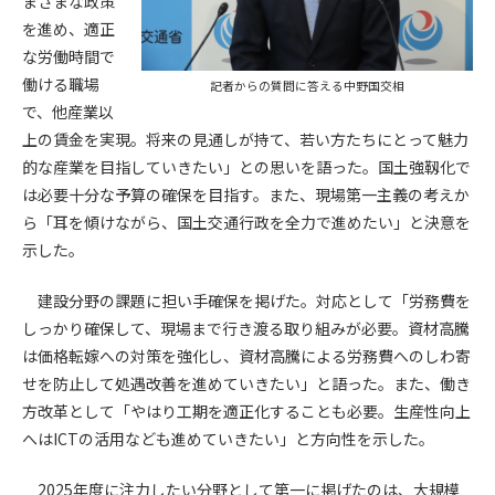
まざまな政策
を進め、適正
第4条（会員審査および資格の取り消し）
な労働時間で
会員とは、本規約を承諾の上、所定の会員申込手続きを完了
働ける職場
記者からの質問に答える中野国交相
後、管理者がこれを承認した者をいいます。
で、他産業以
上の賃金を実現。将来の見通しが持て、若い方たちにとって魅力
第4条（会員の定義と登録）
的な産業を目指していきたい」との思いを語った。国土強靱化で
1. 管理者は前条により審査の結果、会員申込みをした者が以下
は必要十分な予算の確保を目指す。また、現場第一主義の考えか
の何れかの項目に該当することがわかった場合、その者の会
ら「耳を傾けながら、国土交通行政を全力で進めたい」と決意を
員としての権限を承認しないことがあります。
(1) 会員申し込みをした者が実在しなかった場合
示した。
(2) 本規約に違反した場合/li>
(3) 会員申し込みの際、申告事項に虚偽があった場合
建設分野の課題に担い手確保を掲げた。対応として「労務費を
(4) 会員申込者が管理者所定の手続き通りに会員申込手続き処
しっかり確保して、現場まで行き渡る取り組みが必要。資材高騰
理を行わなかった場合
は価格転嫁への対策を強化し、資材高騰による労務費へのしわ寄
(5) その他管理者が会員とすることを不適当と判断した場合
せを防止して処遇改善を進めていきたい」と語った。また、働き
2. 管理者は承認後であっても承認した会員が前項の何れかに該
方改革として「やはり工期を適正化することも必要。生産性向上
当することが判明した場合、会員資格を取り消すことがあり
へはICTの活用なども進めていきたい」と方向性を示した。
ます。
2025年度に注力したい分野として第一に掲げたのは、大規模