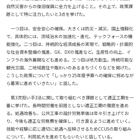
第5条（IDおよびパスワードの管理）
自然災害からの復旧復興に全力を上げること。その上で、政策課
1. 会員は申込の際に管理者が発行したIDおよびパスワードの使
題として特に注力したいと3点を挙げた。
用および管理について責任を負うものとします。
2. 会員は、自己のIDおよびパスワードを、貸与、譲渡、売買、
一つ目は、安全安心の確保。大きくは防災・減災、国土強靱化
その他形態を問わず、第三者に利用させることはできませ
で、具体的には、流域治水の加速化・進化、テックフォースの機
ん。
能強化。二つ目は、持続的な経済成長の実現で、戦略的・計画的
3. 会員は、IDおよびパスワードの管理不十分、使用上の過誤、
第三者（他の会員を含む）の使用等による損害について責任
な社会資本整備の推進、GX、DXの推進など。生産性の向上、イ
を負うものとし、管理者は一切責任を負いません。
ンフラの海外展開なども進める。三つ目は地方創生。持続可能な
観光立国、二地域居住や賑わいのあるまちづくりなどを掲げた。
第6条（会員の禁止事項）
こうした政策について「しっかり25年度予算への確保に努めなが
1. 会員は建設資料館WEB上で以下の行為をしないものとしま
ら着実に進めていきたい」と話した。
す。
(1) 第三者または管理者の著作権、その他知的所有権を侵害す
第3次担い手3法に関して取り組むべき課題として適正工期を一
る行為
番に挙げた。長時間労働を前提としない適正工期の徹底を進め
(2) 第三者または管理者の財産、プライバシー等を侵害する行
る。処遇改善も、公共工事の設計労務単価は年々引き上げてお
為
り、今後も適正な労務費を確保し、行き渡るように進めていく。
(3) 第三者または管理者を誹謗中傷する行為
技能や経験に応じ適切に処遇へ反映させるためCCUSの取り組み
(4) 有害なコンピュータプログラム等を送信又は書き込む行為
について、利用拡大を進めてもらいたいと話している。
(5) 第三者に不利益を与える行為