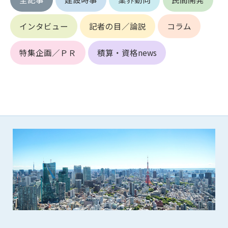
できるものとします。これに起因する会員または他の第三者が
被った損害について管理者は､一切の責任をも負わないものと
インタビュー
記者の目／論説
コラム
します。
第9条（会員の個人情報）
特集企画／ＰＲ
積算・資格news
会員の氏名、住所、性別、年齢、メールアドレスその他本サー
ビスの提供に関連して管理者が知り得た会員の個人情報（以下
個人情報といいます）について、管理者は、以下の各号に該当
する場合を除き、第三者に開示または提供しないものとしま
す。
(1) 会員が、自己の個人情報の開示に事前に同意している場合
(2) 個々の会員を特定できない統計的な処理をした形式で第三
者に提供する場合
(3) 第三者および管理者の権利、財産、安全等を保護するため
に必要であると管理者が判断した場合
(4) 法令等により開示を求められた場合
第10条（免責事項）
管理者は、会員が登録した内容が以下に該当する、またはその
恐れのあるものは、会員の承諾なく削除できるものとします。