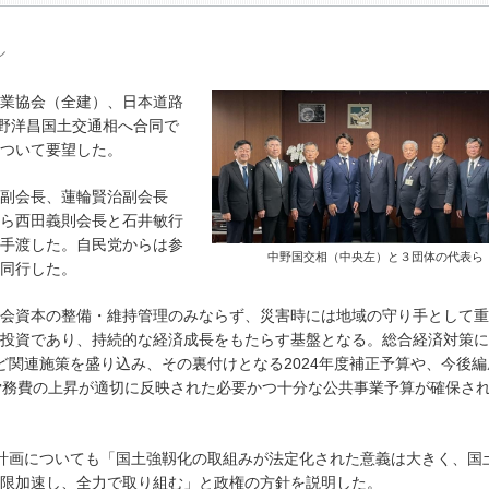
ル
業協会（全建）、日本道路
中野洋昌国土交通相へ合同で
ついて要望した。
副会長、蓮輪賢治副会長
ら西田義則会長と石井敏行
手渡した。自民党からは参
中野国交相（中央左）と３団体の代表ら
同行した。
会資本の整備・維持管理のみならず、災害時には地域の守り手として重
投資であり、持続的な経済成長をもたらす基盤となる。総合経済対策に
ど関連施策を盛り込み、その裏付けとなる2024年度補正予算や、今後編
労務費の上昇が適切に反映された必要かつ十分な公共事業予算が確保さ
計画についても「国土強靱化の取組みが法定化された意義は大きく、国
限加速し、全力で取り組む」と政権の方針を説明した。