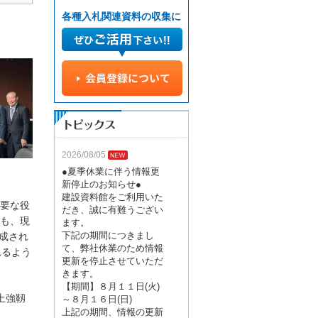
各種入札関連資料の収集に
2026/08/05
●夏季休業に伴う情報更
新停止のお知らせ●
建設資料館をご利用いた
要な役
だき、誠に有難うござい
も、現
ます。
下記の期間につきまし
成され
て、弊社休業のため情報
れるよう
更新を停止させていただ
きます。
【期間】８月１１日(火)
土強靱
～８月１６日(日)
上記の期間、情報の更新