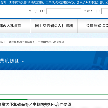
資料→工事費内訳書(積算内訳書)、工事成績評定書(評点)、開示済み工事設計書
ユーザーID：
パスワード：
建協】 公共事業の予算確保を／中野国交相へ合同要望
業応援団～
事業の予算確保を／中野国交相へ合同要望