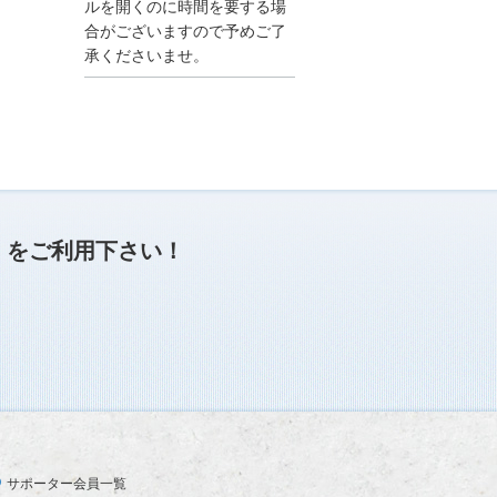
●夏季休業に伴う情報更
ルを開くのに時間を要する場
新停止のお知らせ●
合がございますので予めご了
建設資料館をご利用いた
承くださいませ。
だき、誠に有難うござい
ます。
下記の期間につきまし
て、弊社休業のため情報
更新を停止させていただ
きます。
【期間】８月９日(土)～
８月１７日(日)
上記の期間、情報の更新
がされませんので、ご了
」
をご利用下さい！
承のほど、よろしくお願
い申し上げます。
なお、情報は８月１８日
(月)より登録されます。
2025/04/24
●ゴールデンウィークに
伴う情報更新停止のお知
らせ(04/26～04/29、05/0
3～05/06)●
ユーザー各位
サポーター会員一覧
建設資料館をご利用いた