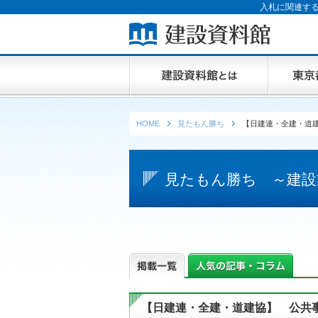
入札に関連する
HOME
見たもん勝ち
【日建連・全建・道
見たもん勝ち ～建設
【日建連・全建・道建協】 公共