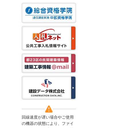
なお、５月１１日（月）
から通常通り運営いたし
ます。
2025/12/22
●年末年始に伴う情報更
新停止のお知らせ●
建設資料館をご利用いた
だき、誠に有難うござい
ます。
下記の期間につきまし
て、弊社休業のため情報
更新を停止させていただ
きます。
【期間】１２月２７日
(土)～１月４日(日)
上記の期間、情報の更新
がされませんので、ご了
承のほど、よろしくお願
い申し上げます。
なお、情報は１月５日
(月)より登録されます。
回線速度が遅い場合やご使用
2025/08/04
の機器の状態により、ファイ