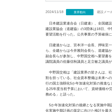
2024/11/18
建設メー
業界動向
日本建設業連合会（日建連）、全国建設
建設業協会（道建協）の3団体は18日、
要望活動を行った。公共事業の予算確保に
日建連からは、宮本洋一会長、押味至一
ら、全建からは今井雅則会長ら、道建協か
副会長らが参加し、中野国交相へ要望書を
議院議員の佐藤信秋議員と足立敏之議員が
中野国交相は「建設業界の皆さんは、社
割を担っている。社会資本整備は未来への
行の国土強靱化5か年加速化対策の推進な
る25年度当初予算において、資材価格や
務める」と語った。
5か年加速化対策の後継となる実施中期
化実施中期計画の策定に向けた検討を最大