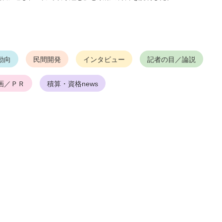
動向
民間開発
インタビュー
記者の目／論説
画／ＰＲ
積算・資格news