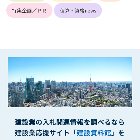
(6) 管理者が承認していない営利を目的とした行為
特集企画／ＰＲ
積算・資格news
(7) 公序良俗に反する行為
(8) 犯罪的行為に結びつく行為
(9) その他、法律に反する行為
(10) 建設資料館から知り得た情報及びダウンロードした情報
を、営利を目的として第三者に転売し、または転売のため
に第三者に提供すること
第7条（登録内容の削除）
管理者は、会員が登録した内容が以下に該当する、またはその
恐れのあるものは、会員の承諾なく削除できるものとします。
(1) 登録されている情報が、第6条の定める禁止事項に該当する
と管理者が、判断した場合
(2) 建設資料館の運営および保守管理上、必要と判断した場合
(3) 広告掲載料金の支払が遅延した場合
(4) その他、管理者が不適当と判断した場合
建設業の入札関連情報を調べるなら
第8条（サービスの変更・中止等）
建設業応援サイト「
建設資料館
」を
管理者は、会員の承諾なく、本サービス内容の変更(新規追加、
廃止を含み)し、本サービスの運営を中止または廃止することが