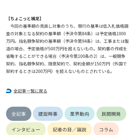
第5条（IDおよびパスワードの管理）
1. 会員は申込の際に管理者が発行したIDおよびパスワードの使
用および管理について責任を負うものとします。
【ちょこっと補足】
2. 会員は、自己のIDおよびパスワードを、貸与、譲渡、売買、
今回の基準額の見直し対象のうち、現行の基準は低入札価格調
その他形態を問わず、第三者に利用させることはできませ
査の対象となる契約の基準額（予決令第84条）は予定価格1000
ん。
万円。指名競争契約の基準額（予決令第94条）は、工事または製
3. 会員は、IDおよびパスワードの管理不十分、使用上の過誤、
造の場合、予定価格が500万円を超えないもの。契約書の作成を
第三者（他の会員を含む）の使用等による損害について責任
省略することができる場合（予決令第100条の2）は、一般競争
を負うものとし、管理者は一切責任を負いません。
契約、指名競争契約、随意契約で、契約金額が150万円（外国で
第6条（会員の禁止事項）
契約するときは200万円）を超えないものとされている。
1. 会員は建設資料館WEB上で以下の行為をしないものとしま
す。
(1) 第三者または管理者の著作権、その他知的所有権を侵害す
全記事一覧に戻る
る行為
(2) 第三者または管理者の財産、プライバシー等を侵害する行
為
全記事
建設時事
業界動向
民間開発
(3) 第三者または管理者を誹謗中傷する行為
(4) 有害なコンピュータプログラム等を送信又は書き込む行為
インタビュー
記者の目／論説
コラム
(5) 第三者に不利益を与える行為