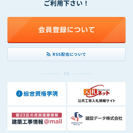
ご利用下さい！
できるものとします。これに起因する会員または他の第三者が
被った損害について管理者は､一切の責任をも負わないものと
します。
第9条（会員の個人情報）
会員の氏名、住所、性別、年齢、メールアドレスその他本サー
ビスの提供に関連して管理者が知り得た会員の個人情報（以下
個人情報といいます）について、管理者は、以下の各号に該当
する場合を除き、第三者に開示または提供しないものとしま
RSS配信について
す。
(1) 会員が、自己の個人情報の開示に事前に同意している場合
(2) 個々の会員を特定できない統計的な処理をした形式で第三
PR
者に提供する場合
(3) 第三者および管理者の権利、財産、安全等を保護するため
に必要であると管理者が判断した場合
(4) 法令等により開示を求められた場合
第10条（免責事項）
管理者は、会員が登録した内容が以下に該当する、またはその
恐れのあるものは、会員の承諾なく削除できるものとします。