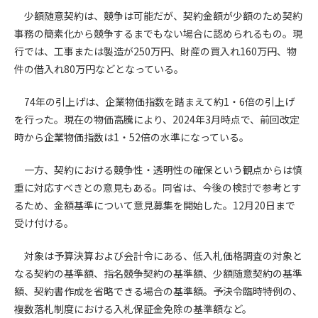
少額随意契約は、競争は可能だが、契約金額が少額のため契約
第4条（会員審査および資格の取り消し）
事務の簡素化から競争するまでもない場合に認められるもの。現
会員とは、本規約を承諾の上、所定の会員申込手続きを完了
行では、工事または製造が250万円、財産の買入れ160万円、物
後、管理者がこれを承認した者をいいます。
件の借入れ80万円などとなっている。
第4条（会員の定義と登録）
74年の引上げは、企業物価指数を踏まえて約1・6倍の引上げ
1. 管理者は前条により審査の結果、会員申込みをした者が以下
を行った。現在の物価高騰により、2024年3月時点で、前回改定
の何れかの項目に該当することがわかった場合、その者の会
時から企業物価指数は1・52倍の水準になっている。
員としての権限を承認しないことがあります。
(1) 会員申し込みをした者が実在しなかった場合
一方、契約における競争性・透明性の確保という観点からは慎
(2) 本規約に違反した場合/li>
重に対応すべきとの意見もある。同省は、今後の検討で参考とす
(3) 会員申し込みの際、申告事項に虚偽があった場合
るため、金額基準について意見募集を開始した。12月20日まで
(4) 会員申込者が管理者所定の手続き通りに会員申込手続き処
受け付ける。
理を行わなかった場合
(5) その他管理者が会員とすることを不適当と判断した場合
対象は予算決算および会計令にある、低入札価格調査の対象と
2. 管理者は承認後であっても承認した会員が前項の何れかに該
なる契約の基準額、指名競争契約の基準額、少額随意契約の基準
当することが判明した場合、会員資格を取り消すことがあり
ます。
額、契約書作成を省略できる場合の基準額。予決令臨時特例の、
複数落札制度における入札保証金免除の基準額など。