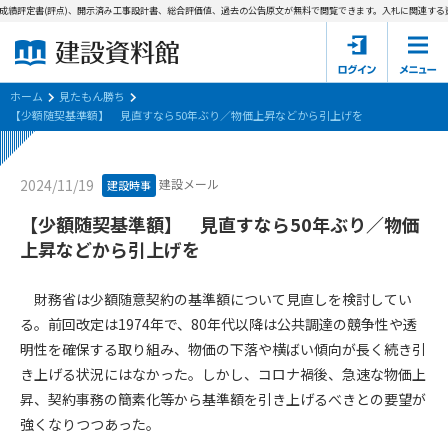
成績評定書(評点)、開示済み工事設計書、総合評価値、過去の公告原文が無料で閲覧できます。
入札に関連する資
ホーム
建設資料館とは
ホーム
見たもん勝ち
【少額随契基準額】 見直すなら50年ぶり／物価上昇などから引上げを
東京都の入札資料
建設メール
2024/11/19
建設時事
国土交通省の入札資料
【少額随契基準額】 見直すなら50年ぶり／物価
見たもん勝ち
第1条（規約の目的）
上昇などから引上げを
1. 本規約は、建設資料館が提供するサポーター会あ本員、無料
パスワードの再発行
会員登録について
会員サービスの利用条件等について定めるものです。
財務省は少額随意契約の基準額について見直しを検討してい
2. 管理者が建設資料館WEB上で随時掲載するルールは本規約の
る。前回改定は1974年で、80年代以降は公共調達の競争性や透
一部を構成するものとします。
サポーター会員一覧
明性を確保する取り組み、物価の下落や横ばい傾向が長く続き引
き上げる状況にはなかった。しかし、コロナ禍後、急速な物価上
第2条（規約の変更）
会社概要
お問い合わせ
個人情報保護方針
昇、契約事務の簡素化等から基準額を引き上げるべきとの要望が
本規約は、会員の了承を得ることなく、随時変更されることが
会員規約
強くなりつつあった。
あります。変更内容は、建設資料館WEB上に表示した時点で直
ちに全ての会員が了承したものとみなします。