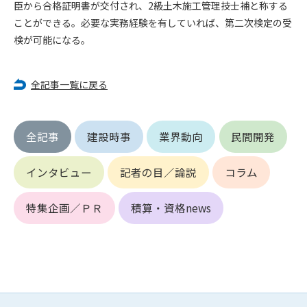
第5条（IDおよびパスワードの管理）
臣から合格証明書が交付され、2級土木施工管理技士補と称する
1. 会員は申込の際に管理者が発行したIDおよびパスワードの使
ことができる。必要な実務経験を有していれば、第二次検定の受
用および管理について責任を負うものとします。
検が可能になる。
2. 会員は、自己のIDおよびパスワードを、貸与、譲渡、売買、
その他形態を問わず、第三者に利用させることはできませ
ん。
全記事一覧に戻る
3. 会員は、IDおよびパスワードの管理不十分、使用上の過誤、
第三者（他の会員を含む）の使用等による損害について責任
を負うものとし、管理者は一切責任を負いません。
全記事
建設時事
業界動向
民間開発
第6条（会員の禁止事項）
インタビュー
記者の目／論説
コラム
1. 会員は建設資料館WEB上で以下の行為をしないものとしま
す。
(1) 第三者または管理者の著作権、その他知的所有権を侵害す
特集企画／ＰＲ
積算・資格news
る行為
(2) 第三者または管理者の財産、プライバシー等を侵害する行
為
(3) 第三者または管理者を誹謗中傷する行為
(4) 有害なコンピュータプログラム等を送信又は書き込む行為
(5) 第三者に不利益を与える行為