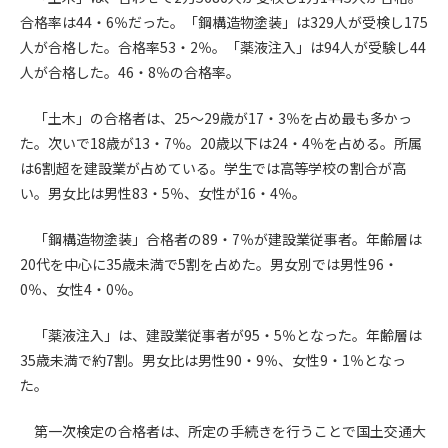
合格率は44・6％だった。「鋼構造物塗装」は329人が受検し175
第4条（会員審査および資格の取り消し）
人が合格した。合格率53・2％。「薬液注入」は94人が受験し44
会員とは、本規約を承諾の上、所定の会員申込手続きを完了
人が合格した。46・8％の合格率。
後、管理者がこれを承認した者をいいます。
「土木」の合格者は、25～29歳が17・3％を占め最も多かっ
第4条（会員の定義と登録）
た。次いで18歳が13・7％。20歳以下は24・4％を占める。所属
1. 管理者は前条により審査の結果、会員申込みをした者が以下
は6割超を建設業が占めている。学生では高等学校の割合が高
の何れかの項目に該当することがわかった場合、その者の会
い。男女比は男性83・5％、女性が16・4％。
員としての権限を承認しないことがあります。
(1) 会員申し込みをした者が実在しなかった場合
「鋼構造物塗装」合格者の89・7％が建設業従事者。年齢層は
(2) 本規約に違反した場合/li>
20代を中心に35歳未満で5割を占めた。男女別では男性96・
(3) 会員申し込みの際、申告事項に虚偽があった場合
0％、女性4・0％。
(4) 会員申込者が管理者所定の手続き通りに会員申込手続き処
理を行わなかった場合
「薬液注入」は、建設業従事者が95・5％となった。年齢層は
(5) その他管理者が会員とすることを不適当と判断した場合
35歳未満で約7割。男女比は男性90・9％、女性9・1％となっ
2. 管理者は承認後であっても承認した会員が前項の何れかに該
た。
当することが判明した場合、会員資格を取り消すことがあり
ます。
第一次検定の合格者は、所定の手続きを行うことで国土交通大