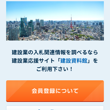
(6) 管理者が承認していない営利を目的とした行為
(7) 公序良俗に反する行為
(8) 犯罪的行為に結びつく行為
(9) その他、法律に反する行為
(10) 建設資料館から知り得た情報及びダウンロードした情報
を、営利を目的として第三者に転売し、または転売のため
に第三者に提供すること
第7条（登録内容の削除）
建設業の入札関連情報を調べるなら
管理者は、会員が登録した内容が以下に該当する、またはその
恐れのあるものは、会員の承諾なく削除できるものとします。
建設業応援サイト「
建設資料館
」を
(1) 登録されている情報が、第6条の定める禁止事項に該当する
ご利用下さい！
と管理者が、判断した場合
(2) 建設資料館の運営および保守管理上、必要と判断した場合
(3) 広告掲載料金の支払が遅延した場合
(4) その他、管理者が不適当と判断した場合
第8条（サービスの変更・中止等）
管理者は、会員の承諾なく、本サービス内容の変更(新規追加、
廃止を含み)し、本サービスの運営を中止または廃止することが