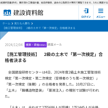
成績評定書(評点)、開示済み工事設計書、総合評価値、過去の公告原文が無料で閲覧できます。
入札に関連する資
ホーム
建設資料館とは
ホーム
見たもん勝ち
【施工管理技術】 2級の土木で「第一次検定」合格者決まる
東京都の入札資料
建設メール
2024/12/04
積算・資格news
国土交通省の入札資料
【施工管理技術】 2級の土木で「第一次検定」合
見たもん勝ち
第1条（規約の目的）
格者決まる
1. 本規約は、建設資料館が提供するサポーター会あ本員、無料
パスワードの再発行
会員登録について
会員サービスの利用条件等について定めるものです。
全国建設研修センターは4日、2024年度2級土木施工管理技術
2. 管理者が建設資料館WEB上で随時掲載するルールは本規約の
検定「第一次検定・第二次検定（受検者のうち第一次検定）」
一部を構成するものとします。
サポーター会員一覧
「第一次検定（後期）」の合格者を発表した。10月27日に、
「土木」「鋼構造物塗装」「薬液注入」の種別で試験が行われ
第2条（規約の変更）
会社概要
お問い合わせ
個人情報保護方針
た。
本規約は、会員の了承を得ることなく、随時変更されることが
会員規約
あります。変更内容は、建設資料館WEB上に表示した時点で直
「土木」は、合わせて2万5686人が受検し1万1445人が合格。
ちに全ての会員が了承したものとみなします。