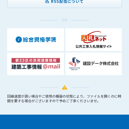
RSS配信について
できるものとします。これに起因する会員または他の第三者が
被った損害について管理者は､一切の責任をも負わないものと
します。
PR
第9条（会員の個人情報）
会員の氏名、住所、性別、年齢、メールアドレスその他本サー
ビスの提供に関連して管理者が知り得た会員の個人情報（以下
個人情報といいます）について、管理者は、以下の各号に該当
する場合を除き、第三者に開示または提供しないものとしま
す。
(1) 会員が、自己の個人情報の開示に事前に同意している場合
(2) 個々の会員を特定できない統計的な処理をした形式で第三
者に提供する場合
(3) 第三者および管理者の権利、財産、安全等を保護するため
に必要であると管理者が判断した場合
回線速度が遅い場合やご使用の機器の状態により、ファイルを開くのに時
(4) 法令等により開示を求められた場合
間を要する場合がございますので予めご了承くださいませ。
第10条（免責事項）
管理者は、会員が登録した内容が以下に該当する、またはその
恐れのあるものは、会員の承諾なく削除できるものとします。