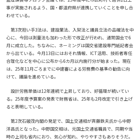
第5条（IDおよびパスワードの管理）
事が実施されるよう、国・都道府県が連携していくことを申し合
1. 会員は申込の際に管理者が発行したIDおよびパスワードの使
わせている。
用および管理について責任を負うものとします。
2. 会員は、自己のIDおよびパスワードを、貸与、譲渡、売買、
第3次担い手3法は、建設業法、入契法と議員立法の品確法を中
その他形態を問わず、第三者に利用させることはできませ
ん。
心に、今回は測量法も加わった形で改正が行われ、通常国会で6
3. 会員は、IDおよびパスワードの管理不十分、使用上の過誤、
月に成立した。ちなみに、ネーミングは国交省建設専門紙記者会
第三者（他の会員を含む）の使用等による損害について責任
から出ている。今月13日にはおそれ情報、ICT活用、技術者専任
を負うものとし、管理者は一切責任を負いません。
合理化などを中心に公布から6カ月以内施行分が始まった。現在
は、25年11月ごろまでに中建審による労務費の基準の勧告に向
第6条（会員の禁止事項）
けて、議論を進めている。
1. 会員は建設資料館WEB上で以下の行為をしないものとしま
す。
設計労務単価は12年連続で上昇しており、好循環が続いてい
(1) 第三者または管理者の著作権、その他知的所有権を侵害す
る。25年度予算案の発表で財務省は、25年も2月改定で引き上げ
る行為
ると表明している。
(2) 第三者または管理者の財産、プライバシー等を侵害する行
為
第2次石破茂内閣の発足で、国土交通相が斉藤鉄夫氏から中野
(3) 第三者または管理者を誹謗中傷する行為
洋昌氏となった。中野国交相は、元国土交通省職員で、同期や当
(4) 有害なコンピュータプログラム等を送信又は書き込む行為
時の上司も省内におり、気心が知れ、やりやすさもありそうだ。
(5) 第三者に不利益を与える行為