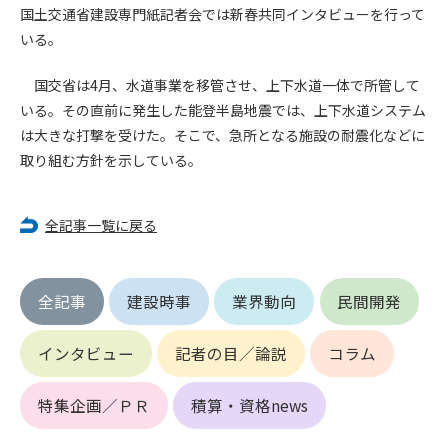
(6) 管理者が承認していない営利を目的とした行為
国土交通省建設専門紙記者会では新春共同インタビューを行って
(7) 公序良俗に反する行為
いる。
(8) 犯罪的行為に結びつく行為
(9) その他、法律に反する行為
国交省は4月、水道事業を移管させ、上下水道一体で所管して
(10) 建設資料館から知り得た情報及びダウンロードした情報
いる。その直前に発生した能登半島地震では、上下水道システム
を、営利を目的として第三者に転売し、または転売のため
は大きな打撃を受けた。そこで、急所となる施設の耐震化などに
に第三者に提供すること
取り組む方針を示している。
第7条（登録内容の削除）
管理者は、会員が登録した内容が以下に該当する、またはその
全記事一覧に戻る
恐れのあるものは、会員の承諾なく削除できるものとします。
(1) 登録されている情報が、第6条の定める禁止事項に該当する
と管理者が、判断した場合
全記事
建設時事
業界動向
民間開発
(2) 建設資料館の運営および保守管理上、必要と判断した場合
(3) 広告掲載料金の支払が遅延した場合
インタビュー
記者の目／論説
コラム
(4) その他、管理者が不適当と判断した場合
第8条（サービスの変更・中止等）
特集企画／ＰＲ
積算・資格news
管理者は、会員の承諾なく、本サービス内容の変更(新規追加、
廃止を含み)し、本サービスの運営を中止または廃止することが