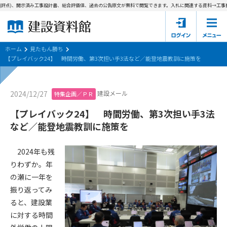
評点)、開示済み工事設計書、総合評価値、過去の公告原文が無料で閲覧できます。
入札に関連する資料→工事費内
ホーム
建設資料館とは
ホーム
見たもん勝ち
【プレイバック24】 時間労働、第3次担い手3法など／能登地震教訓に施策を
東京都の入札資料
建設メール
2024/12/27
特集企画／ＰＲ
国土交通省の入札資料
【プレイバック24】 時間労働、第3次担い手3法
見たもん勝ち
第1条（規約の目的）
など／能登地震教訓に施策を
1. 本規約は、建設資料館が提供するサポーター会あ本員、無料
パスワードの再発行
会員登録について
会員サービスの利用条件等について定めるものです。
2024年も残
2. 管理者が建設資料館WEB上で随時掲載するルールは本規約の
りわずか。年
一部を構成するものとします。
サポーター会員一覧
の瀬に一年を
振り返ってみ
第2条（規約の変更）
会社概要
お問い合わせ
個人情報保護方針
ると、建設業
本規約は、会員の了承を得ることなく、随時変更されることが
会員規約
に対する時間
あります。変更内容は、建設資料館WEB上に表示した時点で直
ちに全ての会員が了承したものとみなします。