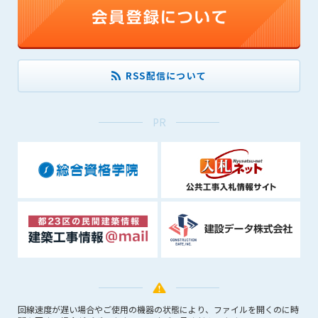
1. 管理者は、会員が本サービスを利用することにより得た情報
等（プログラムを含みます）について、その完全性、正確性
を保証もしないものとします。また、当該情報等に起因して
生じた一切の損害に対して、管理者は、何らの責任も負わな
いものとします。
RSS配信について
2. 会員は、自己の費用と責任において本サービスを利用するも
のとし、会員による本サービスの利用に関連し、第三者から
問合せ、クレーム、請求等がなされまたは訴訟が提起された
PR
場合、当該会員は、自らの費用と責任においてこれを解決す
るものとし、管理者を一切免責するものとします。
3. 本サービスにおいて掲載されている広告等によって行われる
取引に起因する損害及び広告等が掲載されたこと自体に起因
する損害については一切責任を負いません。
第11条（運用の停止）
停電や天災等の不可抗力、または保守・点検・加入者の利便性
向上のための設備工事等の為に本サービスの運用を停止するこ
とがあります。運用停止については事前に建設資料館WEB上で
通知申し上げますが、緊急時はその限りではありません。
回線速度が遅い場合やご使用の機器の状態により、ファイルを開くのに時
第12条（変更の届出）