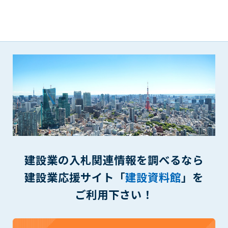
できるものとします。これに起因する会員または他の第三者が
被った損害について管理者は､一切の責任をも負わないものと
します。
第9条（会員の個人情報）
会員の氏名、住所、性別、年齢、メールアドレスその他本サー
ビスの提供に関連して管理者が知り得た会員の個人情報（以下
個人情報といいます）について、管理者は、以下の各号に該当
する場合を除き、第三者に開示または提供しないものとしま
す。
(1) 会員が、自己の個人情報の開示に事前に同意している場合
(2) 個々の会員を特定できない統計的な処理をした形式で第三
者に提供する場合
(3) 第三者および管理者の権利、財産、安全等を保護するため
建設業の入札関連情報を調べるなら
に必要であると管理者が判断した場合
(4) 法令等により開示を求められた場合
建設業応援サイト「
建設資料館
」を
ご利用下さい！
第10条（免責事項）
管理者は、会員が登録した内容が以下に該当する、またはその
恐れのあるものは、会員の承諾なく削除できるものとします。