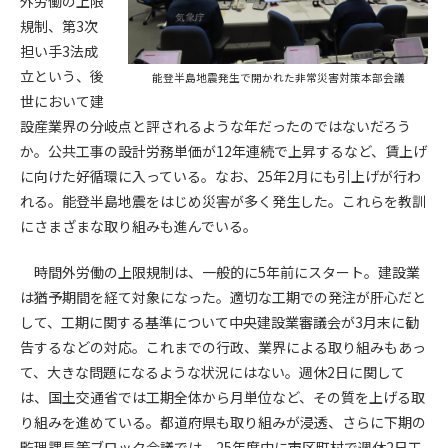
外労働の上限
規制、第3次
第4条（会員審査および資格の取り消し）
担い手3法成
会員とは、本規約を承諾の上、所定の会員申込手続きを完了
立という、後
能登半島地震発生で開かれた非常災害対策本部会議
後、管理者がこれを承認した者をいいます。
世において建
設産業界の分岐点と評されるような年だったのではないだろう
第4条（会員の定義と登録）
か。公共工事の設計労務単価が12年連続で上昇するなど、賃上げ
1. 管理者は前条により審査の結果、会員申込みをした者が以下
に向けた好循環に入っている。なお、25年2月にも引上げが行わ
の何れかの項目に該当することがわかった場合、その者の会
れる。能登半島地震をはじめ災害が多く発生した。これらを教訓
員としての権限を承認しないことがあります。
(1) 会員申し込みをした者が実在しなかった場合
にさまざまな取り組みも進んでいる。
(2) 本規約に違反した場合/li>
(3) 会員申し込みの際、申告事項に虚偽があった場合
時間外労働の上限規制は、一般的に5年前にスタート。建設業
(4) 会員申込者が管理者所定の手続き通りに会員申込手続き処
は猶予期間を経て対象になった。適切な工期での発注が肝心だと
理を行わなかった場合
して、工期に関する基準について中央建設業審議会が3月末に勧
(5) その他管理者が会員とすることを不適当と判断した場合
告するなどの対応。これまでの行政、業界による取り組みもあっ
2. 管理者は承認後であっても承認した会員が前項の何れかに該
て、大きな問題になるような状況にはない。週休2日に関して
当することが判明した場合、会員資格を取り消すことがあり
は、国土交通省では工期全体から月単位など、その質を上げる取
ます。
り組みを進めている。都道府県も取り組みが浸透、さらに下期の
監理課長等ブロック会議では、25年度中に市区町村で週休2日工