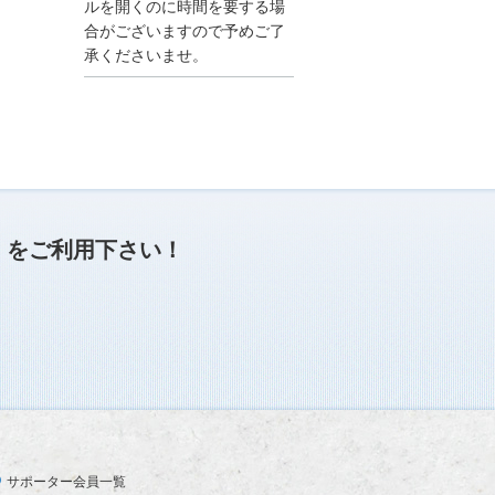
●夏季休業に伴う情報更
ルを開くのに時間を要する場
新停止のお知らせ●
合がございますので予めご了
建設資料館をご利用いた
承くださいませ。
だき、誠に有難うござい
ます。
下記の期間につきまし
て、弊社休業のため情報
更新を停止させていただ
きます。
【期間】８月９日(土)～
８月１７日(日)
上記の期間、情報の更新
がされませんので、ご了
」
をご利用下さい！
承のほど、よろしくお願
い申し上げます。
なお、情報は８月１８日
(月)より登録されます。
2025/04/24
●ゴールデンウィークに
伴う情報更新停止のお知
らせ(04/26～04/29、05/0
3～05/06)●
ユーザー各位
サポーター会員一覧
建設資料館をご利用いた