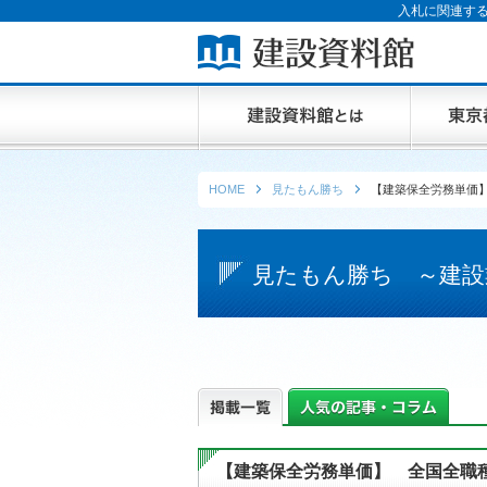
入札に関連する
HOME
見たもん勝ち
【建築保全労務単価】
見たもん勝ち ～建設
【建築保全労務単価】 全国全職種