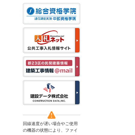
なお、５月１１日（月）
から通常通り運営いたし
ます。
2025/12/22
●年末年始に伴う情報更
新停止のお知らせ●
建設資料館をご利用いた
だき、誠に有難うござい
ます。
下記の期間につきまし
て、弊社休業のため情報
更新を停止させていただ
きます。
【期間】１２月２７日
(土)～１月４日(日)
上記の期間、情報の更新
がされませんので、ご了
承のほど、よろしくお願
い申し上げます。
なお、情報は１月５日
(月)より登録されます。
回線速度が遅い場合やご使用
2025/08/04
の機器の状態により、ファイ