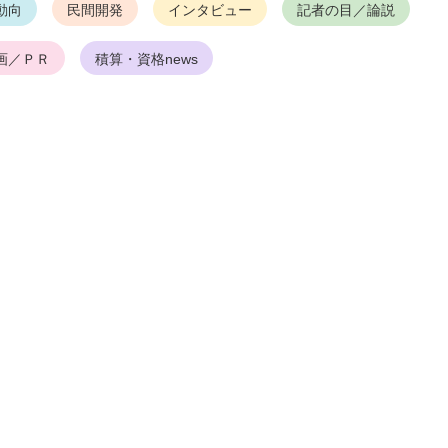
動向
民間開発
インタビュー
記者の目／論説
画／ＰＲ
積算・資格news