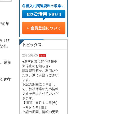
各種入札関連資料の収集に
で前年
および
なる。
2026/08/05
●夏季休業に伴う情報更
）、警備
新停止のお知らせ●
建設資料館をご利用いた
だき、誠に有難うござい
る参考
ます。
下記の期間につきまし
て、弊社休業のため情報
更新を停止させていただ
きます。
【期間】８月１１日(火)
～８月１６日(日)
上記の期間、情報の更新