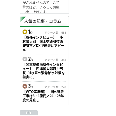
がされませんので、ご了
承のほど、よろしくお願
い申し上げます。
なお、情報は８月１７日
(月)より登録されます。
1
2026/04/23
位
アクセス数：553
●ゴールデンウィークに
【就任インタビュー】 小
林賢太郎 国土交通省技術
伴う情報更新停止のお知
審議官／DXで若者にアピー
らせ(05/02～05/10)●
ル
ユーザー各位
建設資料館をご利用いた
2
位
アクセス数：384
だき、誠に有難うござい
【関東整備局就任インタビ
ます。
ュー】 西澤賢太郎河川部
下記の期間につきまし
長「4水系の緊急治水対策を
て、弊社休業のため情報
着実に」
更新を停止させていただ
きます。
3
位
アクセス数：278
【期間】５月２日(土)～
【WTO基準額】 国の建設
５月１０日(日)
工事は8・1億円／24・25年
上記の期間、情報の更新
度の見直し
がされませんので、ご了
承のほど、よろしくお願
い申し上げます。