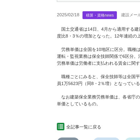
2025/02/18
建設メー
積算・資格news
国土交通省は14日、4月から適用する建
度比8・3％の増加となった。12年連続の上
労務単価は全国を10地区に区分。職種は
運転・監視業務は保全技師関係で6区分。
労務単価は労働者に支払われる賃金に関す
職種ごとにみると、保全技師等は全国平均2
員1万5623円（同8・2％増）となってい
なお建築保全業務労務単価は、各省庁の
単価としているもの。
全記事一覧に戻る