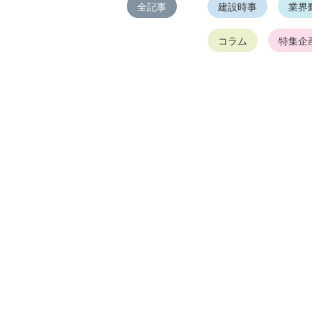
全記事
建設時事
業界
コラム
特集企