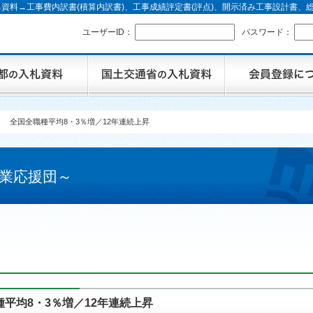
資料→工事費内訳書(積算内訳書)、工事成績評定書(評点)、開示済み工事設計書
ユーザーID：
パスワード：
 全国全職種平均8・3％増／12年連続上昇
業応援団～
平均8・3％増／12年連続上昇