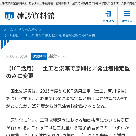
工事成績評定書(評点)、開示済み工事設計書、総合評価値、過去の公告原文が無料で閲覧できます。
入札に関連す
ホーム
建設資料館とは
ホーム
見たもん勝ち
【ICT活用】 土工と浚渫で原則化／発注者指定型のみに変更
東京都の入札資料
建設メール
2025/02/26
建設時事
国土交通省の入札資料
【ICT活用】 土工と浚渫で原則化／発注者指定型
見たもん勝ち
第1条（規約の目的）
のみに変更
1. 本規約は、建設資料館が提供するサポーター会あ本員、無料
パスワードの再発行
会員登録について
会員サービスの利用条件等について定めるものです。
国土交通省は、2025年度からICT活用工事（土工、河川浚渫）
2. 管理者が建設資料館WEB上で随時掲載するルールは本規約の
を原則化する。これまでは発注者指定型と施工者希望型の2種類
一部を構成するものとします。
サポーター会員一覧
があったが、25年度からは発注者指定型のみとなる。
第2条（規約の変更）
原則化に伴い、工事成績評点における加点措置についても変更
会社概要
お問い合わせ
個人情報保護方針
本規約は、会員の了承を得ることなく、随時変更されることが
会員規約
が行われる。これまでは起工測量から電子納品までの「いずれか
あります。変更内容は、建設資料館WEB上に表示した時点で直
の段階」でICTを活用すれば1点加点、「すべての段階」で活用す
ちに全ての会員が了承したものとみなします。