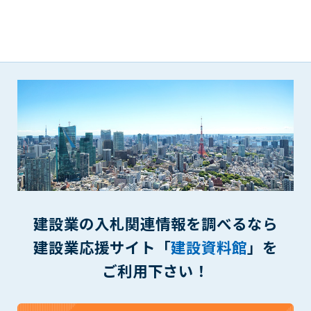
第5条（IDおよびパスワードの管理）
1. 会員は申込の際に管理者が発行したIDおよびパスワードの使
用および管理について責任を負うものとします。
2. 会員は、自己のIDおよびパスワードを、貸与、譲渡、売買、
その他形態を問わず、第三者に利用させることはできませ
ん。
3. 会員は、IDおよびパスワードの管理不十分、使用上の過誤、
第三者（他の会員を含む）の使用等による損害について責任
を負うものとし、管理者は一切責任を負いません。
第6条（会員の禁止事項）
1. 会員は建設資料館WEB上で以下の行為をしないものとしま
す。
(1) 第三者または管理者の著作権、その他知的所有権を侵害す
建設業の入札関連情報を調べるなら
る行為
(2) 第三者または管理者の財産、プライバシー等を侵害する行
建設業応援サイト「
建設資料館
」を
為
ご利用下さい！
(3) 第三者または管理者を誹謗中傷する行為
(4) 有害なコンピュータプログラム等を送信又は書き込む行為
(5) 第三者に不利益を与える行為