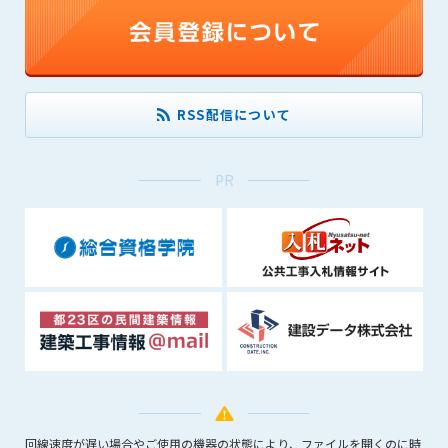
(6) 管理者が承認していない営利を目的とした行為
(7) 公序良俗に反する行為
(8) 犯罪的行為に結びつく行為
(9) その他、法律に反する行為
(10) 建設資料館から知り得た情報及びダウンロードした情報
RSS配信について
を、営利を目的として第三者に転売し、または転売のため
に第三者に提供すること
PR
第7条（登録内容の削除）
管理者は、会員が登録した内容が以下に該当する、またはその
恐れのあるものは、会員の承諾なく削除できるものとします。
(1) 登録されている情報が、第6条の定める禁止事項に該当する
と管理者が、判断した場合
(2) 建設資料館の運営および保守管理上、必要と判断した場合
(3) 広告掲載料金の支払が遅延した場合
(4) その他、管理者が不適当と判断した場合
第8条（サービスの変更・中止等）
管理者は、会員の承諾なく、本サービス内容の変更(新規追加、
廃止を含み)し、本サービスの運営を中止または廃止することが
回線速度が遅い場合やご使用の機器の状態により、ファイルを開くのに時