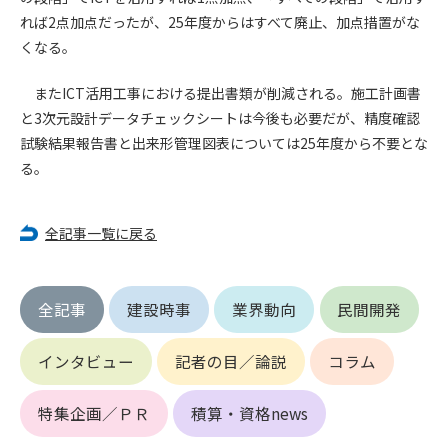
れば2点加点だったが、25年度からはすべて廃止、加点措置がな
第4条（会員審査および資格の取り消し）
くなる。
会員とは、本規約を承諾の上、所定の会員申込手続きを完了
後、管理者がこれを承認した者をいいます。
またICT活用工事における提出書類が削減される。施工計画書
と3次元設計データチェックシートは今後も必要だが、精度確認
第4条（会員の定義と登録）
試験結果報告書と出来形管理図表については25年度から不要とな
1. 管理者は前条により審査の結果、会員申込みをした者が以下
る。
の何れかの項目に該当することがわかった場合、その者の会
員としての権限を承認しないことがあります。
(1) 会員申し込みをした者が実在しなかった場合
全記事一覧に戻る
(2) 本規約に違反した場合/li>
(3) 会員申し込みの際、申告事項に虚偽があった場合
(4) 会員申込者が管理者所定の手続き通りに会員申込手続き処
全記事
建設時事
業界動向
民間開発
理を行わなかった場合
(5) その他管理者が会員とすることを不適当と判断した場合
インタビュー
記者の目／論説
コラム
2. 管理者は承認後であっても承認した会員が前項の何れかに該
当することが判明した場合、会員資格を取り消すことがあり
ます。
特集企画／ＰＲ
積算・資格news