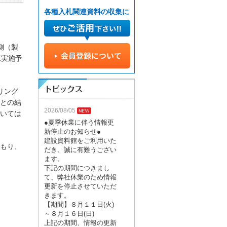
各種入札関連資料の収集に
側（製
工実施予
リング
との結
2026/08/05
いては
●夏季休業に伴う情報更
新停止のお知らせ●
建設資料館をご利用いた
もり、
だき、誠に有難うござい
ます。
下記の期間につきまし
て、弊社休業のため情報
更新を停止させていただ
きます。
【期間】８月１１日(火)
～８月１６日(日)
上記の期間、情報の更新