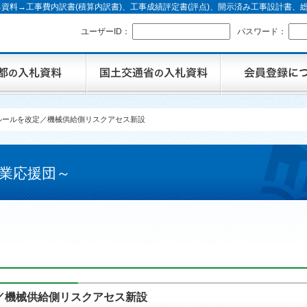
資料→工事費内訳書(積算内訳書)、工事成績評定書(評点)、開示済み工事設計書
ユーザーID：
パスワード：
ルールを改定／機械供給側リスクアセス新設
業応援団～
／機械供給側リスクアセス新設