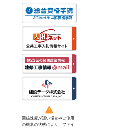
なお、５月１１日（月）
から通常通り運営いたし
ます。
2025/12/22
●年末年始に伴う情報更
新停止のお知らせ●
建設資料館をご利用いた
だき、誠に有難うござい
ます。
下記の期間につきまし
て、弊社休業のため情報
更新を停止させていただ
きます。
【期間】１２月２７日
(土)～１月４日(日)
上記の期間、情報の更新
がされませんので、ご了
承のほど、よろしくお願
い申し上げます。
なお、情報は１月５日
(月)より登録されます。
回線速度が遅い場合やご使用
2025/08/04
の機器の状態により、ファイ