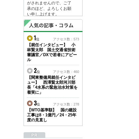
がされませんので、ご了
承のほど、よろしくお願
い申し上げます。
なお、情報は８月１７日
(月)より登録されます。
1
2026/04/23
位
アクセス数：573
●ゴールデンウィークに
【就任インタビュー】 小
林賢太郎 国土交通省技術
伴う情報更新停止のお知
審議官／DXで若者にアピー
らせ(05/02～05/10)●
ル
ユーザー各位
建設資料館をご利用いた
2
位
アクセス数：460
だき、誠に有難うござい
【関東整備局就任インタビ
ます。
ュー】 西澤賢太郎河川部
下記の期間につきまし
長「4水系の緊急治水対策を
て、弊社休業のため情報
着実に」
更新を停止させていただ
きます。
3
位
アクセス数：278
【期間】５月２日(土)～
【WTO基準額】 国の建設
５月１０日(日)
工事は8・1億円／24・25年
上記の期間、情報の更新
度の見直し
がされませんので、ご了
承のほど、よろしくお願
い申し上げます。