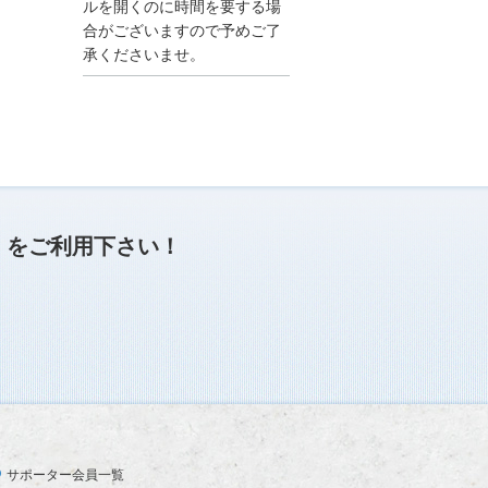
●夏季休業に伴う情報更
ルを開くのに時間を要する場
新停止のお知らせ●
合がございますので予めご了
建設資料館をご利用いた
承くださいませ。
だき、誠に有難うござい
ます。
下記の期間につきまし
て、弊社休業のため情報
更新を停止させていただ
きます。
【期間】８月９日(土)～
８月１７日(日)
上記の期間、情報の更新
がされませんので、ご了
」
をご利用下さい！
承のほど、よろしくお願
い申し上げます。
なお、情報は８月１８日
(月)より登録されます。
2025/04/24
●ゴールデンウィークに
伴う情報更新停止のお知
らせ(04/26～04/29、05/0
3～05/06)●
ユーザー各位
サポーター会員一覧
建設資料館をご利用いた