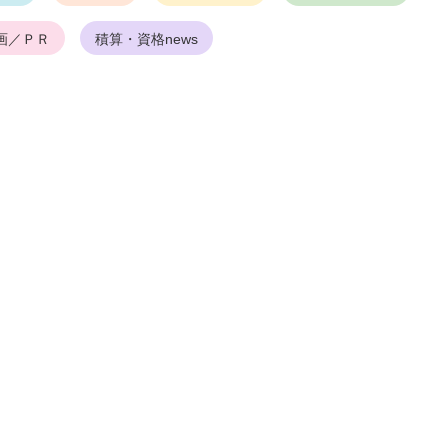
画／ＰＲ
積算・資格news