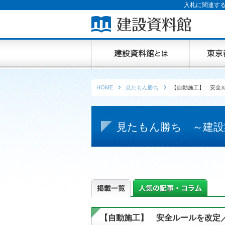
入札に関連する
HOME
見たもん勝ち
【自動施工】 安全
見たもん勝ち ～建設
【自動施工】 安全ルールを改定