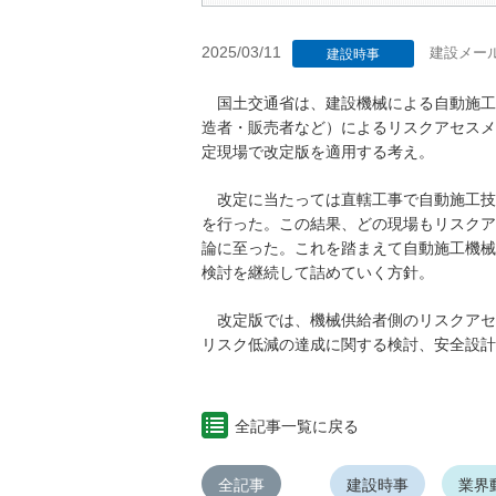
2025/03/11
建設メー
建設時事
国土交通省は、建設機械による自動施工
造者・販売者など）によるリスクアセスメ
定現場で改定版を適用する考え。
改定に当たっては直轄工事で自動施工技
を行った。この結果、どの現場もリスクア
論に至った。これを踏まえて自動施工機械
検討を継続して詰めていく方針。
改定版では、機械供給者側のリスクアセ
リスク低減の達成に関する検討、安全設計
全記事一覧に戻る
全記事
建設時事
業界