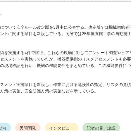
ル
について安全ルール改定版を3月中に公表する。改定版では機械供給者
ントに関する項目を新設している。同省では25年度直轄工事の自動施
術を実施する4件で試行。これらの現場に対してアンケート調査やヒア
セスメントを実施していたが、機器提供側のリスクアセスメントも必要
の現場検証を行い、機械の機能要件をまとめている。この機能要件につ
スメント実施項目を新設し、作業における危険性の指定、リスクの見積
方策の実施、安全防護方策の実施などを示している。
動向
民間開発
インタビュー
記者の目／論説