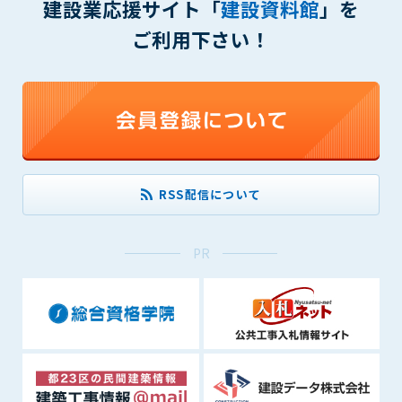
建設業応援サイト「
建設資料館
」を
(6) 管理者が承認していない営利を目的とした行為
(7) 公序良俗に反する行為
ご利用下さい！
(8) 犯罪的行為に結びつく行為
(9) その他、法律に反する行為
(10) 建設資料館から知り得た情報及びダウンロードした情報
を、営利を目的として第三者に転売し、または転売のため
に第三者に提供すること
第7条（登録内容の削除）
管理者は、会員が登録した内容が以下に該当する、またはその
RSS配信について
恐れのあるものは、会員の承諾なく削除できるものとします。
(1) 登録されている情報が、第6条の定める禁止事項に該当する
PR
と管理者が、判断した場合
(2) 建設資料館の運営および保守管理上、必要と判断した場合
(3) 広告掲載料金の支払が遅延した場合
(4) その他、管理者が不適当と判断した場合
第8条（サービスの変更・中止等）
管理者は、会員の承諾なく、本サービス内容の変更(新規追加、
廃止を含み)し、本サービスの運営を中止または廃止することが