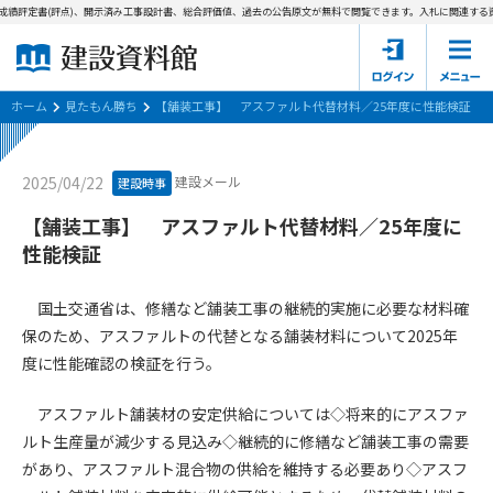
成績評定書(評点)、開示済み工事設計書、総合評価値、過去の公告原文が無料で閲覧できます。
入札に関連する資
ホーム
建設資料館とは
ホーム
見たもん勝ち
【舗装工事】 アスファルト代替材料／25年度に性能検証
東京都の入札資料
建設メール
2025/04/22
建設時事
国土交通省の入札資料
【舗装工事】 アスファルト代替材料／25年度に
性能検証
見たもん勝ち
第1条（規約の目的）
1. 本規約は、建設資料館が提供するサポーター会あ本員、無料
パスワードの再発行
国土交通省は、修繕など舗装工事の継続的実施に必要な材料確
会員登録について
会員サービスの利用条件等について定めるものです。
保のため、アスファルトの代替となる舗装材料について2025年
2. 管理者が建設資料館WEB上で随時掲載するルールは本規約の
度に性能確認の検証を行う。
一部を構成するものとします。
サポーター会員一覧
アスファルト舗装材の安定供給については◇将来的にアスファ
第2条（規約の変更）
会社概要
お問い合わせ
個人情報保護方針
ルト生産量が減少する見込み◇継続的に修繕など舗装工事の需要
本規約は、会員の了承を得ることなく、随時変更されることが
会員規約
あります。変更内容は、建設資料館WEB上に表示した時点で直
があり、アスファルト混合物の供給を維持する必要あり◇アスフ
ちに全ての会員が了承したものとみなします。