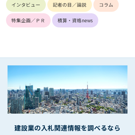
第5条（IDおよびパスワードの管理）
インタビュー
記者の目／論説
コラム
1. 会員は申込の際に管理者が発行したIDおよびパスワードの使
用および管理について責任を負うものとします。
特集企画／ＰＲ
積算・資格news
2. 会員は、自己のIDおよびパスワードを、貸与、譲渡、売買、
その他形態を問わず、第三者に利用させることはできませ
ん。
3. 会員は、IDおよびパスワードの管理不十分、使用上の過誤、
第三者（他の会員を含む）の使用等による損害について責任
を負うものとし、管理者は一切責任を負いません。
第6条（会員の禁止事項）
1. 会員は建設資料館WEB上で以下の行為をしないものとしま
す。
(1) 第三者または管理者の著作権、その他知的所有権を侵害す
る行為
(2) 第三者または管理者の財産、プライバシー等を侵害する行
為
(3) 第三者または管理者を誹謗中傷する行為
(4) 有害なコンピュータプログラム等を送信又は書き込む行為
建設業の入札関連情報を調べるなら
(5) 第三者に不利益を与える行為