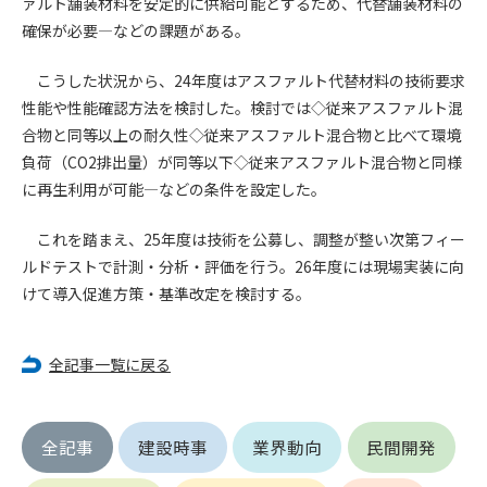
ァルト舗装材料を安定的に供給可能とするため、代替舗装材料の
確保が必要―などの課題がある。
第4条（会員審査および資格の取り消し）
会員とは、本規約を承諾の上、所定の会員申込手続きを完了
こうした状況から、24年度はアスファルト代替材料の技術要求
後、管理者がこれを承認した者をいいます。
性能や性能確認方法を検討した。検討では◇従来アスファルト混
合物と同等以上の耐久性◇従来アスファルト混合物と比べて環境
第4条（会員の定義と登録）
負荷（CO2排出量）が同等以下◇従来アスファルト混合物と同様
1. 管理者は前条により審査の結果、会員申込みをした者が以下
に再生利用が可能―などの条件を設定した。
の何れかの項目に該当することがわかった場合、その者の会
員としての権限を承認しないことがあります。
これを踏まえ、25年度は技術を公募し、調整が整い次第フィー
(1) 会員申し込みをした者が実在しなかった場合
ルドテストで計測・分析・評価を行う。26年度には現場実装に向
(2) 本規約に違反した場合/li>
けて導入促進方策・基準改定を検討する。
(3) 会員申し込みの際、申告事項に虚偽があった場合
(4) 会員申込者が管理者所定の手続き通りに会員申込手続き処
理を行わなかった場合
全記事一覧に戻る
(5) その他管理者が会員とすることを不適当と判断した場合
2. 管理者は承認後であっても承認した会員が前項の何れかに該
当することが判明した場合、会員資格を取り消すことがあり
ます。
全記事
建設時事
業界動向
民間開発