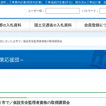
資料→工事費内訳書(積算内訳書)、工事成績評定書(評点)、開示済み工事設計書
ユーザーID：
パスワード：
月20日にさいたま市で／仮設安全監理者資格の取得講習会
業応援団～
いたま市で／仮設安全監理者資格の取得講習会