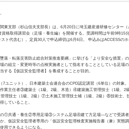
ル
）関東支部（杉山信夫支部長）は、6月20日に埼玉建産連研修センター（
理者資格取得講習会（足場・養生編）を開催する。受講時間は午前9時15
スト代含む）。定員30人で申込締切は6月6日。 申込みはACCESSの
墜落・転落災害防止総合対策推進要綱」に挙げる「より安全な措置」の
場の組立・変更時等の点検実施者として指名することとしている足場の
当する【仮設安全監理者】を養成することが目的。
（7ユニット）、日本建築士会連合会のCPD認定講習（6単位）の対象
作業主任者③建築士（1級、2級、木造）④建築施工管理技士（1級、2
工管理技士（1級、2級）⑦土木施工管理技士補（1級、2級）⑧技術士、
得していること。
の①共通・養生②専用足場③システム足場④建て方足場―などで受講者
か、仮設安全監理者専用の「仮設安全監理検査実施報告書（兼）実態調
使用できるようになる。