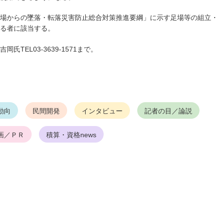
場からの墜落・転落災害防止総合対策推進要綱」に示す足場等の組立・
る者に該当する。
EL03-3639-1571まで。
動向
民間開発
インタビュー
記者の目／論説
画／ＰＲ
積算・資格news