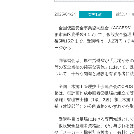
2025/04/24
建設メー
業界動向
全国仮設安全事業協同組合（ACCESS
ま市南区鹿手袋4-1-7）で、仮設安全監
後5時15分まで。受講料は一人2万円（テキ
ージから。
同講習会は、厚生労働省が「足場からの
等の安全点検の確実な実施」において、足
ついて、十分な知識と経験を有する者に該
全国土木施工管理技士会連合会のCPDS
格は、①計画作成参画者②足場の組立て等
築施工管理技士補（1級、2級）⑥土木施
補（建設部門）の公的資格のいずれかを取
受講科目は足場における専門知識として
「仮設安全監理者資格証」が付与されるほ
や「メーカー・機材別点検表」（有料）が