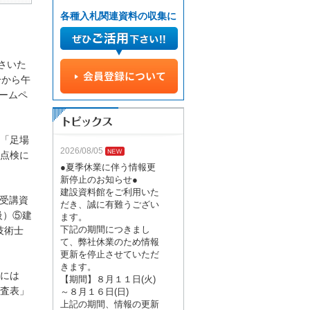
各種入札関連資料の収集に
さいた
分から午
ホームペ
「足場
2026/08/05
点検に
●夏季休業に伴う情報更
新停止のお知らせ●
建設資料館をご利用いた
。受講資
だき、誠に有難うござい
級）⑤建
ます。
下記の期間につきまし
技術士
て、弊社休業のため情報
更新を停止させていただ
きます。
には
【期間】８月１１日(火)
査表」
～８月１６日(日)
上記の期間、情報の更新