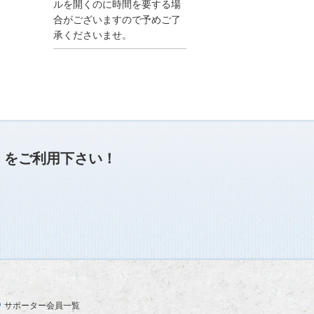
●夏季休業に伴う情報更
ルを開くのに時間を要する場
新停止のお知らせ●
合がございますので予めご了
建設資料館をご利用いた
承くださいませ。
だき、誠に有難うござい
ます。
下記の期間につきまし
て、弊社休業のため情報
更新を停止させていただ
きます。
【期間】８月９日(土)～
８月１７日(日)
上記の期間、情報の更新
がされませんので、ご了
」
をご利用下さい！
承のほど、よろしくお願
い申し上げます。
なお、情報は８月１８日
(月)より登録されます。
2025/04/24
●ゴールデンウィークに
伴う情報更新停止のお知
らせ(04/26～04/29、05/0
3～05/06)●
ユーザー各位
サポーター会員一覧
建設資料館をご利用いた