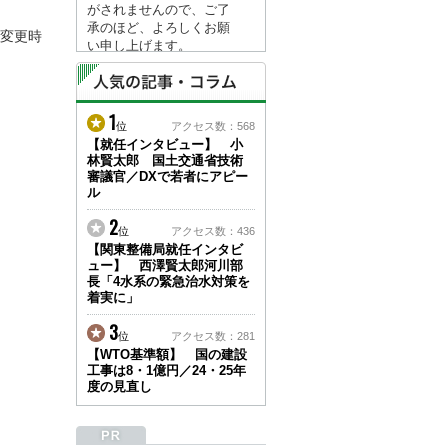
がされませんので、ご了
承のほど、よろしくお願
変更時
い申し上げます。
なお、情報は８月１７日
(月)より登録されます。
1
2026/04/23
位
アクセス数：568
●ゴールデンウィークに
【就任インタビュー】 小
林賢太郎 国土交通省技術
伴う情報更新停止のお知
審議官／DXで若者にアピー
らせ(05/02～05/10)●
ル
ユーザー各位
建設資料館をご利用いた
2
位
アクセス数：436
だき、誠に有難うござい
【関東整備局就任インタビ
ます。
ュー】 西澤賢太郎河川部
下記の期間につきまし
長「4水系の緊急治水対策を
て、弊社休業のため情報
着実に」
更新を停止させていただ
きます。
3
位
アクセス数：281
【期間】５月２日(土)～
【WTO基準額】 国の建設
５月１０日(日)
工事は8・1億円／24・25年
上記の期間、情報の更新
度の見直し
がされませんので、ご了
承のほど、よろしくお願
い申し上げます。