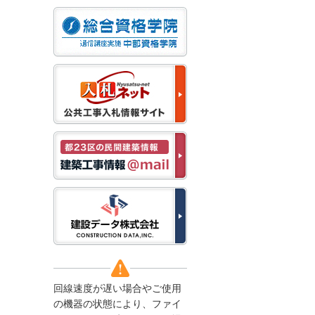
なお、５月１１日（月）
から通常通り運営いたし
ます。
2025/12/22
●年末年始に伴う情報更
新停止のお知らせ●
建設資料館をご利用いた
だき、誠に有難うござい
ます。
下記の期間につきまし
て、弊社休業のため情報
更新を停止させていただ
きます。
【期間】１２月２７日
(土)～１月４日(日)
上記の期間、情報の更新
がされませんので、ご了
承のほど、よろしくお願
い申し上げます。
なお、情報は１月５日
(月)より登録されます。
回線速度が遅い場合やご使用
2025/08/04
の機器の状態により、ファイ