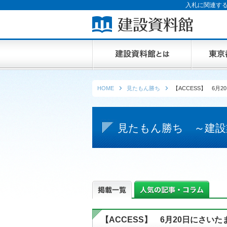
入札に関連する
HOME
見たもん勝ち
【ACCESS】 6
見たもん勝ち ～建設
【ACCESS】 6月20日にさ