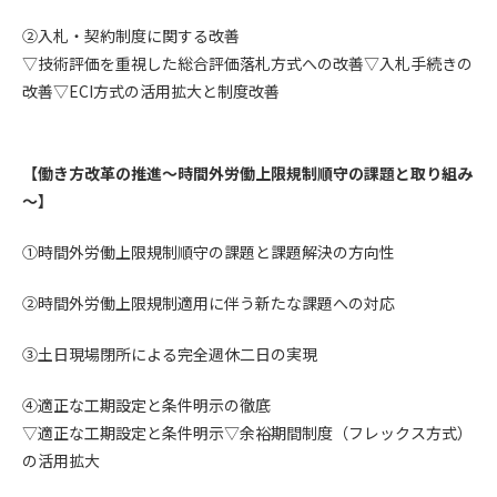
第5条（IDおよびパスワードの管理）
1. 会員は申込の際に管理者が発行したIDおよびパスワードの使
②入札・契約制度に関する改善
用および管理について責任を負うものとします。
▽技術評価を重視した総合評価落札方式への改善▽入札手続きの
2. 会員は、自己のIDおよびパスワードを、貸与、譲渡、売買、
改善▽ECI方式の活用拡大と制度改善
その他形態を問わず、第三者に利用させることはできませ
ん。
3. 会員は、IDおよびパスワードの管理不十分、使用上の過誤、
【働き方改革の推進～時間外労働上限規制順守の課題と取り組み
第三者（他の会員を含む）の使用等による損害について責任
～】
を負うものとし、管理者は一切責任を負いません。
①時間外労働上限規制順守の課題と課題解決の方向性
第6条（会員の禁止事項）
1. 会員は建設資料館WEB上で以下の行為をしないものとしま
②時間外労働上限規制適用に伴う新たな課題への対応
す。
(1) 第三者または管理者の著作権、その他知的所有権を侵害す
③土日現場閉所による完全週休二日の実現
る行為
(2) 第三者または管理者の財産、プライバシー等を侵害する行
④適正な工期設定と条件明示の徹底
為
▽適正な工期設定と条件明示▽余裕期間制度（フレックス方式）
(3) 第三者または管理者を誹謗中傷する行為
(4) 有害なコンピュータプログラム等を送信又は書き込む行為
の活用拡大
(5) 第三者に不利益を与える行為