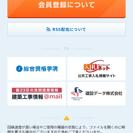
会員は、住所、電話番号、その他管理者への届出内容に変更が
あった場合には、速やかに所定の方法で変更の届出をするもの
とします。届出がなかったことで会員が不利益を被ったとして
も、管理者は一切その責任を負いません。
RSS配信について
第13条（退会／広告掲載解除）
1. サポーター会員が本サービスへの広告掲載を解約する場合
は、契約期間終了月の10日までに書面・電話等で管理者宛に
PR
通知・連絡するものとします。その場合、契約期間終了月の
月末をもって解約とします。
2. 本サービスの最低利用期間はサービスを開始した日から6か
月間とします。
3. いかなる事由によっても、すでにお支払済の料金等の払い戻
しや、日割り計算はしないことを承諾するものとします。
第14条（契約の継続）
上記13条に規定する退会の意思表示がなき場合、次期契約を自
動延長とします。
第15条（準拠法・管轄裁判所）
本規約の準拠法は日本法とします。本規約をめぐる一切の紛争
回線速度が遅い場合やご使用の機器の状態により、ファイルを開くのに時
間を要する場合がございますので予めご了承くださいませ。
については、東京簡易裁判所または東京地方裁判所をもって第