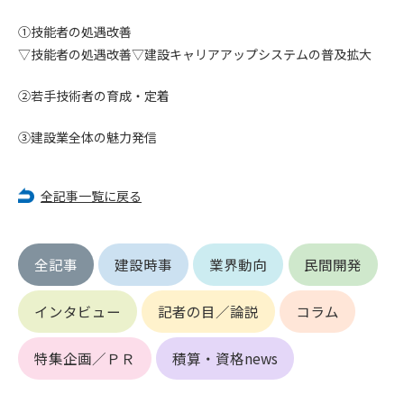
できるものとします。これに起因する会員または他の第三者が
①技能者の処遇改善
被った損害について管理者は､一切の責任をも負わないものと
▽技能者の処遇改善▽建設キャリアアップシステムの普及拡大
します。
第9条（会員の個人情報）
②若手技術者の育成・定着
会員の氏名、住所、性別、年齢、メールアドレスその他本サー
ビスの提供に関連して管理者が知り得た会員の個人情報（以下
③建設業全体の魅力発信
個人情報といいます）について、管理者は、以下の各号に該当
する場合を除き、第三者に開示または提供しないものとしま
す。
全記事一覧に戻る
(1) 会員が、自己の個人情報の開示に事前に同意している場合
(2) 個々の会員を特定できない統計的な処理をした形式で第三
者に提供する場合
全記事
建設時事
業界動向
民間開発
(3) 第三者および管理者の権利、財産、安全等を保護するため
に必要であると管理者が判断した場合
(4) 法令等により開示を求められた場合
インタビュー
記者の目／論説
コラム
第10条（免責事項）
特集企画／ＰＲ
積算・資格news
管理者は、会員が登録した内容が以下に該当する、またはその
恐れのあるものは、会員の承諾なく削除できるものとします。