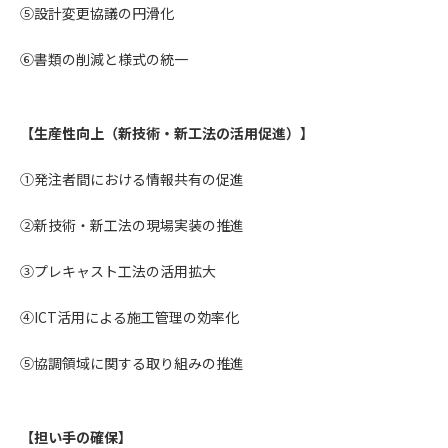
(6) 管理者が承認していない営利を目的とした行為
⑤設計変更協議の円滑化
(7) 公序良俗に反する行為
(8) 犯罪的行為に結びつく行為
⑥書類の削減と様式の統一
(9) その他、法律に反する行為
(10) 建設資料館から知り得た情報及びダウンロードした情報
を、営利を目的として第三者に転売し、または転売のため
【生産性向上（新技術・新工法の活用促進）】
に第三者に提供すること
①発注者間における情報共有の促進
第7条（登録内容の削除）
管理者は、会員が登録した内容が以下に該当する、またはその
②新技術・新工法の現場実装の推進
恐れのあるものは、会員の承諾なく削除できるものとします。
(1) 登録されている情報が、第6条の定める禁止事項に該当する
③プレキャスト工法の活用拡大
と管理者が、判断した場合
(2) 建設資料館の運営および保守管理上、必要と判断した場合
④ICT活用による施工管理の効率化
(3) 広告掲載料金の支払が遅延した場合
(4) その他、管理者が不適当と判断した場合
⑤協調領域に関する取り組みの推進
第8条（サービスの変更・中止等）
管理者は、会員の承諾なく、本サービス内容の変更(新規追加、
【担い手の確保】
廃止を含み)し、本サービスの運営を中止または廃止することが