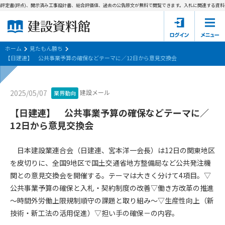
評定書(評点)、開示済み工事設計書、総合評価値、過去の公告原文が無料で閲覧できます。
入札に関連する資料→
ホーム
建設資料館とは
ホーム
見たもん勝ち
【日建連】 公共事業予算の確保などテーマに／12日から意見交換会
東京都の入札資料
建設メール
2025/05/07
業界動向
国土交通省の入札資料
【日建連】 公共事業予算の確保などテーマに／
見たもん勝ち
第1条（規約の目的）
12日から意見交換会
1. 本規約は、建設資料館が提供するサポーター会あ本員、無料
パスワードの再発行
会員登録について
会員サービスの利用条件等について定めるものです。
日本建設業連合会（日建連、宮本洋一会長）は12日の関東地区
2. 管理者が建設資料館WEB上で随時掲載するルールは本規約の
を皮切りに、全国9地区で国土交通省地方整備局など公共発注機
一部を構成するものとします。
サポーター会員一覧
関との意見交換会を開催する。テーマは大きく分けて4項目。▽
公共事業予算の確保と入札・契約制度の改善▽働き方改革の推進
第2条（規約の変更）
会社概要
お問い合わせ
個人情報保護方針
～時間外労働上限規制順守の課題と取り組み～▽生産性向上（新
本規約は、会員の了承を得ることなく、随時変更されることが
会員規約
技術・新工法の活用促進）▽担い手の確保－の内容。
あります。変更内容は、建設資料館WEB上に表示した時点で直
ちに全ての会員が了承したものとみなします。