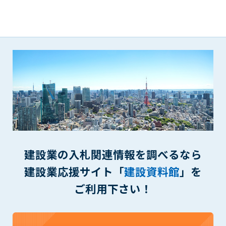
1. 管理者は、会員が本サービスを利用することにより得た情報
等（プログラムを含みます）について、その完全性、正確性
を保証もしないものとします。また、当該情報等に起因して
生じた一切の損害に対して、管理者は、何らの責任も負わな
いものとします。
2. 会員は、自己の費用と責任において本サービスを利用するも
のとし、会員による本サービスの利用に関連し、第三者から
問合せ、クレーム、請求等がなされまたは訴訟が提起された
場合、当該会員は、自らの費用と責任においてこれを解決す
るものとし、管理者を一切免責するものとします。
3. 本サービスにおいて掲載されている広告等によって行われる
取引に起因する損害及び広告等が掲載されたこと自体に起因
する損害については一切責任を負いません。
建設業の入札関連情報を調べるなら
第11条（運用の停止）
建設業応援サイト「
建設資料館
」を
停電や天災等の不可抗力、または保守・点検・加入者の利便性
ご利用下さい！
向上のための設備工事等の為に本サービスの運用を停止するこ
とがあります。運用停止については事前に建設資料館WEB上で
通知申し上げますが、緊急時はその限りではありません。
第12条（変更の届出）