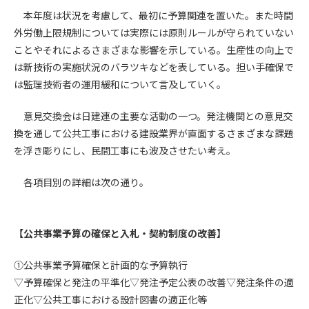
本年度は状況を考慮して、最初に予算関連を置いた。また時間
第4条（会員審査および資格の取り消し）
外労働上限規制については実際には原則ルールが守られていない
会員とは、本規約を承諾の上、所定の会員申込手続きを完了
ことやそれによるさまざまな影響を示している。生産性の向上で
後、管理者がこれを承認した者をいいます。
は新技術の実施状況のバラツキなどを表している。担い手確保で
は監理技術者の運用緩和について言及していく。
第4条（会員の定義と登録）
1. 管理者は前条により審査の結果、会員申込みをした者が以下
意見交換会は日建連の主要な活動の一つ。発注機関との意見交
の何れかの項目に該当することがわかった場合、その者の会
換を通して公共工事における建設業界が直面するさまざまな課題
員としての権限を承認しないことがあります。
を浮き彫りにし、民間工事にも波及させたい考え。
(1) 会員申し込みをした者が実在しなかった場合
(2) 本規約に違反した場合/li>
各項目別の詳細は次の通り。
(3) 会員申し込みの際、申告事項に虚偽があった場合
(4) 会員申込者が管理者所定の手続き通りに会員申込手続き処
理を行わなかった場合
【公共事業予算の確保と入札・契約制度の改善】
(5) その他管理者が会員とすることを不適当と判断した場合
2. 管理者は承認後であっても承認した会員が前項の何れかに該
①公共事業予算確保と計画的な予算執行
当することが判明した場合、会員資格を取り消すことがあり
ます。
▽予算確保と発注の平準化▽発注予定公表の改善▽発注条件の適
正化▽公共工事における設計図書の適正化等