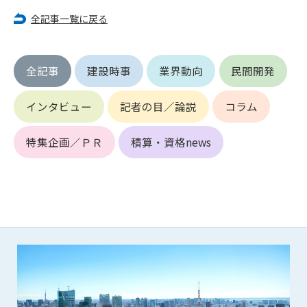
第5条（IDおよびパスワードの管理）
1. 会員は申込の際に管理者が発行したIDおよびパスワードの使
全記事一覧に戻る
用および管理について責任を負うものとします。
2. 会員は、自己のIDおよびパスワードを、貸与、譲渡、売買、
その他形態を問わず、第三者に利用させることはできませ
全記事
建設時事
業界動向
民間開発
ん。
3. 会員は、IDおよびパスワードの管理不十分、使用上の過誤、
インタビュー
記者の目／論説
コラム
第三者（他の会員を含む）の使用等による損害について責任
を負うものとし、管理者は一切責任を負いません。
特集企画／ＰＲ
積算・資格news
第6条（会員の禁止事項）
1. 会員は建設資料館WEB上で以下の行為をしないものとしま
す。
(1) 第三者または管理者の著作権、その他知的所有権を侵害す
る行為
(2) 第三者または管理者の財産、プライバシー等を侵害する行
為
(3) 第三者または管理者を誹謗中傷する行為
(4) 有害なコンピュータプログラム等を送信又は書き込む行為
(5) 第三者に不利益を与える行為