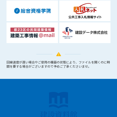
できるものとします。これに起因する会員または他の第三者が
被った損害について管理者は､一切の責任をも負わないものと
します。
第9条（会員の個人情報）
会員の氏名、住所、性別、年齢、メールアドレスその他本サー
ビスの提供に関連して管理者が知り得た会員の個人情報（以下
個人情報といいます）について、管理者は、以下の各号に該当
する場合を除き、第三者に開示または提供しないものとしま
す。
(1) 会員が、自己の個人情報の開示に事前に同意している場合
回線速度が遅い場合やご使用の機器の状態により、ファイルを開くのに時
(2) 個々の会員を特定できない統計的な処理をした形式で第三
間を要する場合がございますので予めご了承くださいませ。
者に提供する場合
(3) 第三者および管理者の権利、財産、安全等を保護するため
に必要であると管理者が判断した場合
(4) 法令等により開示を求められた場合
第10条（免責事項）
管理者は、会員が登録した内容が以下に該当する、またはその
恐れのあるものは、会員の承諾なく削除できるものとします。