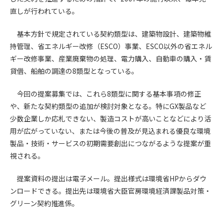
直しが行われている。
第4条（会員審査および資格の取り消し）
会員とは、本規約を承諾の上、所定の会員申込手続きを完了
基本方針で規定されている契約類型は、建築物設計、建築物維
後、管理者がこれを承認した者をいいます。
持管理、省エネルギー改修（ESCO）事業、ESCO以外の省エネル
ギー改修事業、産業廃棄物の処理、電力購入、自動車の購入・賃
第4条（会員の定義と登録）
貸借、船舶の調達の8類型となっている。
1. 管理者は前条により審査の結果、会員申込みをした者が以下
の何れかの項目に該当することがわかった場合、その者の会
今回の提案募集では、これら8類型に関する基本事項の修正
員としての権限を承認しないことがあります。
や、新たな契約類型の追加が検討対象となる。特にGX製品など
(1) 会員申し込みをした者が実在しなかった場合
少数企業しか応札できない、製造コストが高いことなどにより活
(2) 本規約に違反した場合/li>
用が広がっていない、または今後の普及が見込まれる優良な環境
(3) 会員申し込みの際、申告事項に虚偽があった場合
製品・技術・サービスの初期需要創出につながるような提案が重
(4) 会員申込者が管理者所定の手続き通りに会員申込手続き処
視される。
理を行わなかった場合
(5) その他管理者が会員とすることを不適当と判断した場合
提案資料の提出は電子メール。提出様式は環境省HPからダウ
2. 管理者は承認後であっても承認した会員が前項の何れかに該
ンロードできる。提出先は環境省大臣官房環境経済課製品対策・
当することが判明した場合、会員資格を取り消すことがあり
ます。
グリーン契約推進係。