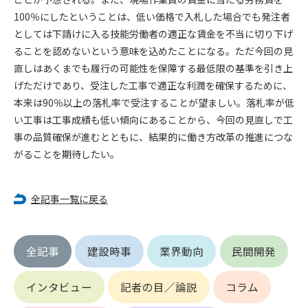
第5条（IDおよびパスワードの管理）
100％にしたということは、低い価格で入札した場合でも発注者
1. 会員は申込の際に管理者が発行したIDおよびパスワードの使
としては下請けに入る技能労働者の適正な賃金を不当に切り下げ
用および管理について責任を負うものとします。
2. 会員は、自己のIDおよびパスワードを、貸与、譲渡、売買、
ることを認めないという意味を込めたことになる。ただ今回の見
その他形態を問わず、第三者に利用させることはできませ
直しはあくまでも履行の可能性を保障する最低限の基準を引き上
ん。
げただけであり、受注した工事で適正な利潤を確保するために、
3. 会員は、IDおよびパスワードの管理不十分、使用上の過誤、
本来は90％以上の落札率で受注することが望ましい。落札率が低
第三者（他の会員を含む）の使用等による損害について責任
い工事は工事成績も低い傾向にあることから、今回の見直しで工
を負うものとし、管理者は一切責任を負いません。
事の品質確保が進むとともに、結果的に働き方改革の推進につな
がることを期待したい。
第6条（会員の禁止事項）
1. 会員は建設資料館WEB上で以下の行為をしないものとしま
す。
全記事一覧に戻る
(1) 第三者または管理者の著作権、その他知的所有権を侵害す
る行為
(2) 第三者または管理者の財産、プライバシー等を侵害する行
全記事
建設時事
業界動向
民間開発
為
(3) 第三者または管理者を誹謗中傷する行為
(4) 有害なコンピュータプログラム等を送信又は書き込む行為
インタビュー
記者の目／論説
コラム
(5) 第三者に不利益を与える行為