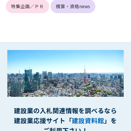
(6) 管理者が承認していない営利を目的とした行為
特集企画／ＰＲ
積算・資格news
(7) 公序良俗に反する行為
(8) 犯罪的行為に結びつく行為
(9) その他、法律に反する行為
(10) 建設資料館から知り得た情報及びダウンロードした情報
を、営利を目的として第三者に転売し、または転売のため
に第三者に提供すること
第7条（登録内容の削除）
管理者は、会員が登録した内容が以下に該当する、またはその
恐れのあるものは、会員の承諾なく削除できるものとします。
(1) 登録されている情報が、第6条の定める禁止事項に該当する
と管理者が、判断した場合
(2) 建設資料館の運営および保守管理上、必要と判断した場合
(3) 広告掲載料金の支払が遅延した場合
(4) その他、管理者が不適当と判断した場合
建設業の入札関連情報を調べるなら
第8条（サービスの変更・中止等）
建設業応援サイト「
建設資料館
」を
管理者は、会員の承諾なく、本サービス内容の変更(新規追加、
ご利用下さい！
廃止を含み)し、本サービスの運営を中止または廃止することが