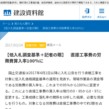
成績評定書(評点)、開示済み工事設計書、総合評価値、過去の公告原文が無料で閲覧できます。
入札に関連する資
ホーム
建設資料館とは
ホーム
見たもん勝ち
【低入札調査基準＋記者の眼】 直接工事費の労務費算入率100％に
東京都の入札資料
建設メール
2017/03/14
記者の目／論説
国土交通省の入札資料
【低入札調査基準＋記者の眼】 直接工事費の労
見たもん勝ち
第1条（規約の目的）
務費算入率100％に
1. 本規約は、建設資料館が提供するサポーター会あ本員、無料
パスワードの再発行
会員登録について
会員サービスの利用条件等について定めるものです。
国土交通省は2017年4月1日以降に入札公告を行う直轄工事を
2. 管理者が建設資料館WEB上で随時掲載するルールは本規約の
対象に低入札価格調査基準の運用を見直す。現場作業員の賃金等
一部を構成するものとします。
サポーター会員一覧
である労務費の算入率を、これまでの95％から100％に変更す
る。これにより直接工事費の算入率は現行の0・95から0・97に
第2条（規約の変更）
会社概要
お問い合わせ
個人情報保護方針
変更する。工事成績と落札率の関係を分析した結果、必要な見直
本規約は、会員の了承を得ることなく、随時変更されることが
会員規約
しを行うもの。対象となる労務費は直接工事費の中で約3割を占
あります。変更内容は、建設資料館WEB上に表示した時点で直
ちに全ての会員が了承したものとみなします。