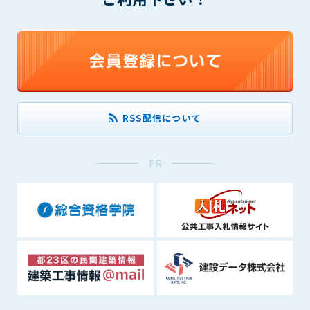
できるものとします。これに起因する会員または他の第三者が
被った損害について管理者は､一切の責任をも負わないものと
します。
第9条（会員の個人情報）
会員の氏名、住所、性別、年齢、メールアドレスその他本サー
ビスの提供に関連して管理者が知り得た会員の個人情報（以下
個人情報といいます）について、管理者は、以下の各号に該当
RSS配信について
する場合を除き、第三者に開示または提供しないものとしま
す。
(1) 会員が、自己の個人情報の開示に事前に同意している場合
PR
(2) 個々の会員を特定できない統計的な処理をした形式で第三
者に提供する場合
(3) 第三者および管理者の権利、財産、安全等を保護するため
に必要であると管理者が判断した場合
(4) 法令等により開示を求められた場合
第10条（免責事項）
管理者は、会員が登録した内容が以下に該当する、またはその
恐れのあるものは、会員の承諾なく削除できるものとします。