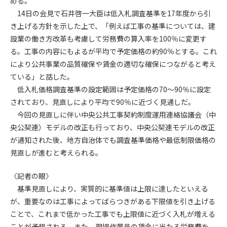
める。
14日の会見で石井啓一大臣は低入札調査基準を17年度から引
第4条（会員審査および資格の取り消し）
き上げる方針を示した上で、「例えば工事の基準については、建
会員とは、本規約を承諾の上、所定の会員申込手続きを完了
設業の働き方改革も考慮して労務費の算入率を100％に変更す
後、管理者がこれを承認した者をいいます。
る。工事の内容にもよるが平均で予定価格の約90％とする。これ
により公共事業の品質確保や賃金の適切な確保につながると考え
第4条（会員の定義と登録）
ている」と話した。
1. 管理者は前条により審査の結果、会員申込みをした者が以下
低入札価格調査基準の設定範囲は予定価格の70～90％に設定
の何れかの項目に該当することがわかった場合、その者の会
されており、見直しにより平均で90％に近づく見通しだ。
員としての権限を承認しないことがあります。
(1) 会員申し込みをした者が実在しなかった場合
今回の見直しに伴い中央公共工事契約制度運用連絡協議会（中
(2) 本規約に違反した場合/li>
央公契連）モデルの改正も行っており、中央公契連モデルの改正
(3) 会員申し込みの際、申告事項に虚偽があった場合
が通知された後、地方自治体でも調査基準価格や最低制限価格の
(4) 会員申込者が管理者所定の手続き通りに会員申込手続き処
見直しが進むと考えられる。
理を行わなかった場合
(5) その他管理者が会員とすることを不適当と判断した場合
〈記者の眼〉
2. 管理者は承認後であっても承認した会員が前項の何れかに該
基準見直しにより、実質的に基準値は上限に達したといえる
当することが判明した場合、会員資格を取り消すことがあり
が、重要なのは工事によってばらつきがある下限値を引き上げる
ます。
ことで、これまで低かった工事でも上限値に近づく入札が増える
ことが予想される。また、現場作業員の賃金に当たる労務費を