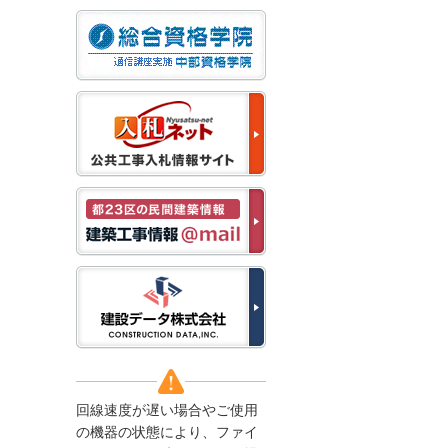
なお、５月１１日（月）
から通常通り運営いたし
ます。
2025/12/22
●年末年始に伴う情報更
新停止のお知らせ●
建設資料館をご利用いた
だき、誠に有難うござい
ます。
下記の期間につきまし
て、弊社休業のため情報
更新を停止させていただ
きます。
【期間】１２月２７日
(土)～１月４日(日)
上記の期間、情報の更新
がされませんので、ご了
承のほど、よろしくお願
い申し上げます。
なお、情報は１月５日
(月)より登録されます。
回線速度が遅い場合やご使用
2025/08/04
の機器の状態により、ファイ