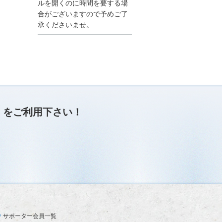
●夏季休業に伴う情報更
ルを開くのに時間を要する場
新停止のお知らせ●
合がございますので予めご了
建設資料館をご利用いた
承くださいませ。
だき、誠に有難うござい
ます。
下記の期間につきまし
て、弊社休業のため情報
更新を停止させていただ
きます。
【期間】８月９日(土)～
８月１７日(日)
上記の期間、情報の更新
がされませんので、ご了
」
をご利用下さい！
承のほど、よろしくお願
い申し上げます。
なお、情報は８月１８日
(月)より登録されます。
2025/04/24
●ゴールデンウィークに
伴う情報更新停止のお知
らせ(04/26～04/29、05/0
3～05/06)●
ユーザー各位
サポーター会員一覧
建設資料館をご利用いた