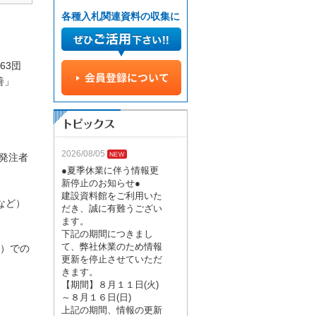
各種入札関連資料の収集に
63団
善」
2026/08/05
発注者
●夏季休業に伴う情報更
新停止のお知らせ●
建設資料館をご利用いた
など）
だき、誠に有難うござい
ます。
下記の期間につきまし
て、弊社休業のため情報
）での
更新を停止させていただ
きます。
【期間】８月１１日(火)
～８月１６日(日)
上記の期間、情報の更新