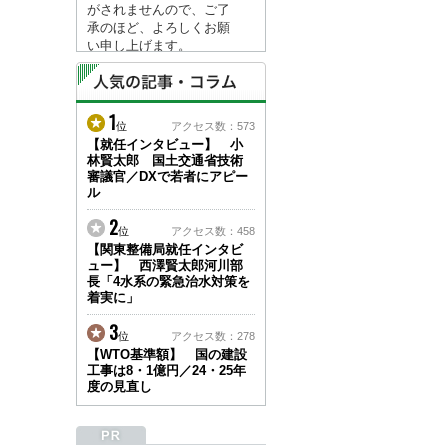
がされませんので、ご了
承のほど、よろしくお願
い申し上げます。
なお、情報は８月１７日
(月)より登録されます。
1
2026/04/23
位
アクセス数：573
●ゴールデンウィークに
【就任インタビュー】 小
林賢太郎 国土交通省技術
伴う情報更新停止のお知
審議官／DXで若者にアピー
らせ(05/02～05/10)●
ル
ユーザー各位
建設資料館をご利用いた
2
位
アクセス数：458
だき、誠に有難うござい
【関東整備局就任インタビ
ます。
ュー】 西澤賢太郎河川部
下記の期間につきまし
長「4水系の緊急治水対策を
て、弊社休業のため情報
着実に」
更新を停止させていただ
きます。
3
位
アクセス数：278
【期間】５月２日(土)～
【WTO基準額】 国の建設
５月１０日(日)
工事は8・1億円／24・25年
上記の期間、情報の更新
度の見直し
がされませんので、ご了
承のほど、よろしくお願
い申し上げます。