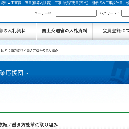
資料→工事費内訳書(積算内訳書)、工事成績評定書(評点)、開示済み工事設計書
ユーザーID：
パスワード：
8団体に協力依頼／働き方改革の取り組み
業応援団～
依頼／働き方改革の取り組み