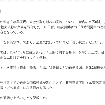
発
の働き方改革実現に向けた取り組みの実施について、都内の市区町村（
体に協力依頼の文書を送付した。13日付。建設労働者の「長時間労働の改
容となっている。
「なお高水準」であり、全産業に比べていまだ「長い状況」だという。
は、2024年3月に改定された「工期に関する基準」を挙げた上で、受
正な工期設定を行うよう」依頼。
すべき事項（降雨・降雪、台風、猛暑日などの自然要因、週休2日確保
発注者間での適正な価格転嫁が進むことで、建設事業者間（元請下請間
賃上げの原資」になる流れを示した。
の適切な支払いなどを記載した。