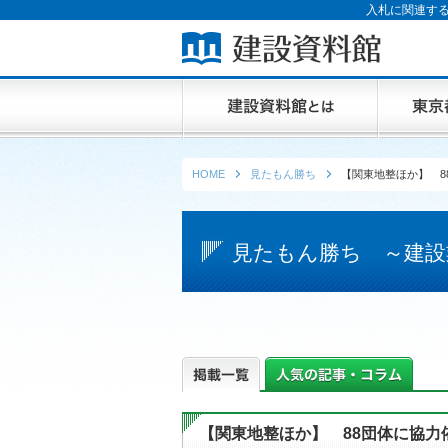
入札に関連する
HOME
見たもん勝ち
【関東地整ほか】 8
見たもん勝ち ～建設
【関東地整ほか】 88団体に協力