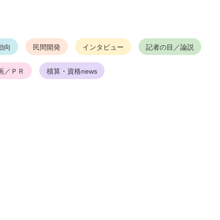
動向
民間開発
インタビュー
記者の目／論説
画／ＰＲ
積算・資格news