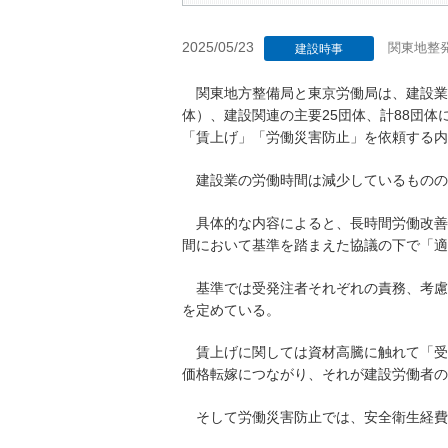
2025/05/23
関東地整
建設時事
関東地方整備局と東京労働局は、建設業
体）、建設関連の主要25団体、計88団
「賃上げ」「労働災害防止」を依頼する内
建設業の労働時間は減少しているものの
具体的な内容によると、長時間労働改善で
間において基準を踏まえた協議の下で「適
基準では受発注者それぞれの責務、考慮
を定めている。
賃上げに関しては資材高騰に触れて「受
価格転嫁につながり、それが建設労働者の
そして労働災害防止では、安全衛生経費