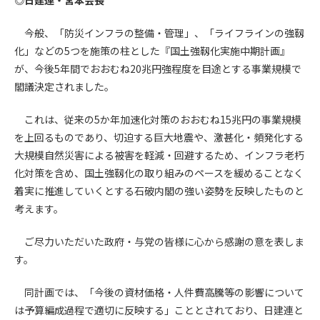
第4条（会員審査および資格の取り消し）
今般、「防災インフラの整備・管理」、「ライフラインの強靱
会員とは、本規約を承諾の上、所定の会員申込手続きを完了
化」などの5つを施策の柱とした『国土強靱化実施中期計画』
後、管理者がこれを承認した者をいいます。
が、今後5年間でおおむね20兆円強程度を目途とする事業規模で
閣議決定されました。
第4条（会員の定義と登録）
1. 管理者は前条により審査の結果、会員申込みをした者が以下
これは、従来の5か年加速化対策のおおむね15兆円の事業規模
の何れかの項目に該当することがわかった場合、その者の会
を上回るものであり、切迫する巨大地震や、激甚化・頻発化する
員としての権限を承認しないことがあります。
大規模自然災害による被害を軽減・回避するため、インフラ老朽
(1) 会員申し込みをした者が実在しなかった場合
化対策を含め、国土強靱化の取り組みのペースを緩めることなく
(2) 本規約に違反した場合/li>
着実に推進していくとする石破内閣の強い姿勢を反映したものと
(3) 会員申し込みの際、申告事項に虚偽があった場合
考えます。
(4) 会員申込者が管理者所定の手続き通りに会員申込手続き処
理を行わなかった場合
ご尽力いただいた政府・与党の皆様に心から感謝の意を表しま
(5) その他管理者が会員とすることを不適当と判断した場合
2. 管理者は承認後であっても承認した会員が前項の何れかに該
す。
当することが判明した場合、会員資格を取り消すことがあり
ます。
同計画では、「今後の資材価格・人件費高騰等の影響について
は予算編成過程で適切に反映する」こととされており、日建連と