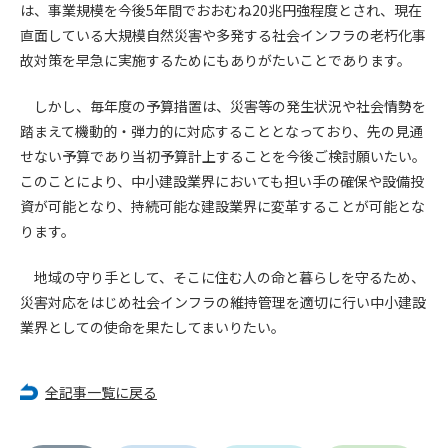
は、事業規模を今後5年間でおおむね20兆円強程度とされ、現在
できるものとします。これに起因する会員または他の第三者が
直面している大規模自然災害や多発する社会インフラの老朽化事
被った損害について管理者は､一切の責任をも負わないものと
故対策を早急に実施するためにもありがたいことであります。
します。
第9条（会員の個人情報）
しかし、毎年度の予算措置は、災害等の発生状況や社会情勢を
会員の氏名、住所、性別、年齢、メールアドレスその他本サー
踏まえて機動的・弾力的に対応することとなっており、先の見通
ビスの提供に関連して管理者が知り得た会員の個人情報（以下
せない予算であり当初予算計上することを今後ご検討願いたい。
個人情報といいます）について、管理者は、以下の各号に該当
する場合を除き、第三者に開示または提供しないものとしま
このことにより、中小建設業界においても担い手の確保や設備投
す。
資が可能となり、持続可能な建設業界に変革することが可能とな
(1) 会員が、自己の個人情報の開示に事前に同意している場合
ります。
(2) 個々の会員を特定できない統計的な処理をした形式で第三
者に提供する場合
地域の守り手として、そこに住む人の命と暮らしを守るため、
(3) 第三者および管理者の権利、財産、安全等を保護するため
災害対応をはじめ社会インフラの維持管理を適切に行い中小建設
に必要であると管理者が判断した場合
業界としての使命を果たしてまいりたい。
(4) 法令等により開示を求められた場合
第10条（免責事項）
全記事一覧に戻る
管理者は、会員が登録した内容が以下に該当する、またはその
恐れのあるものは、会員の承諾なく削除できるものとします。