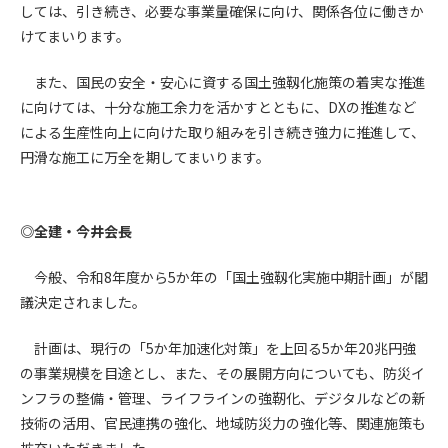
第5条（IDおよびパスワードの管理）
しては、引き続き、必要な事業量確保に向け、関係各位に働きか
1. 会員は申込の際に管理者が発行したIDおよびパスワードの使
けてまいります。
用および管理について責任を負うものとします。
2. 会員は、自己のIDおよびパスワードを、貸与、譲渡、売買、
また、国民の安全・安心に資する国土強靱化施策の着実な推進
その他形態を問わず、第三者に利用させることはできませ
に向けては、十分な施工余力を活かすとともに、DXの推進など
ん。
による生産性向上に向けた取り組みを引き続き強力に推進して、
3. 会員は、IDおよびパスワードの管理不十分、使用上の過誤、
円滑な施工に万全を期してまいります。
第三者（他の会員を含む）の使用等による損害について責任
を負うものとし、管理者は一切責任を負いません。
第6条（会員の禁止事項）
◎全建・今井会長
1. 会員は建設資料館WEB上で以下の行為をしないものとしま
す。
今般、令和8年度から5か年の「国土強靱化実施中期計画」が閣
(1) 第三者または管理者の著作権、その他知的所有権を侵害す
議決定されました。
る行為
(2) 第三者または管理者の財産、プライバシー等を侵害する行
計画は、現行の「5か年加速化対策」を上回る5か年20兆円強
為
の事業規模を目途とし、また、その展開方向についても、防災イ
(3) 第三者または管理者を誹謗中傷する行為
ンフラの整備・管理、ライフラインの強靭化、デジタルなどの新
(4) 有害なコンピュータプログラム等を送信又は書き込む行為
技術の活用、官民連携の強化、地域防災力の強化等、関連施策も
(5) 第三者に不利益を与える行為
拡充いただきました。