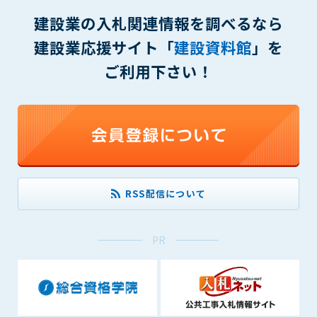
会員は、住所、電話番号、その他管理者への届出内容に変更が
建設業の入札関連情報を調べるなら
あった場合には、速やかに所定の方法で変更の届出をするもの
とします。届出がなかったことで会員が不利益を被ったとして
建設業応援サイト「
建設資料館
」を
も、管理者は一切その責任を負いません。
ご利用下さい！
第13条（退会／広告掲載解除）
1. サポーター会員が本サービスへの広告掲載を解約する場合
は、契約期間終了月の10日までに書面・電話等で管理者宛に
通知・連絡するものとします。その場合、契約期間終了月の
月末をもって解約とします。
2. 本サービスの最低利用期間はサービスを開始した日から6か
月間とします。
3. いかなる事由によっても、すでにお支払済の料金等の払い戻
RSS配信について
しや、日割り計算はしないことを承諾するものとします。
第14条（契約の継続）
PR
上記13条に規定する退会の意思表示がなき場合、次期契約を自
動延長とします。
第15条（準拠法・管轄裁判所）
本規約の準拠法は日本法とします。本規約をめぐる一切の紛争
については、東京簡易裁判所または東京地方裁判所をもって第