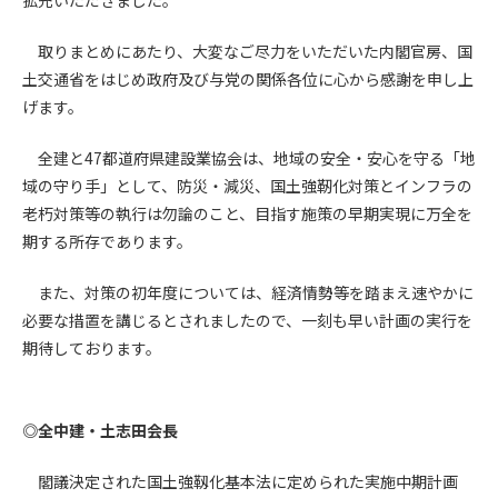
(6) 管理者が承認していない営利を目的とした行為
(7) 公序良俗に反する行為
取りまとめにあたり、大変なご尽力をいただいた内閣官房、国
(8) 犯罪的行為に結びつく行為
土交通省をはじめ政府及び与党の関係各位に心から感謝を申し上
(9) その他、法律に反する行為
げます。
(10) 建設資料館から知り得た情報及びダウンロードした情報
を、営利を目的として第三者に転売し、または転売のため
全建と47都道府県建設業協会は、地域の安全・安心を守る「地
に第三者に提供すること
域の守り手」として、防災・減災、国土強靭化対策とインフラの
老朽対策等の執行は勿論のこと、目指す施策の早期実現に万全を
第7条（登録内容の削除）
管理者は、会員が登録した内容が以下に該当する、またはその
期する所存であります。
恐れのあるものは、会員の承諾なく削除できるものとします。
(1) 登録されている情報が、第6条の定める禁止事項に該当する
また、対策の初年度については、経済情勢等を踏まえ速やかに
と管理者が、判断した場合
必要な措置を講じるとされましたので、一刻も早い計画の実行を
(2) 建設資料館の運営および保守管理上、必要と判断した場合
期待しております。
(3) 広告掲載料金の支払が遅延した場合
(4) その他、管理者が不適当と判断した場合
◎全中建・土志田会長
第8条（サービスの変更・中止等）
管理者は、会員の承諾なく、本サービス内容の変更(新規追加、
閣議決定された国土強靱化基本法に定められた実施中期計画
廃止を含み)し、本サービスの運営を中止または廃止することが