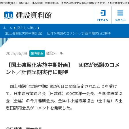
評定書(評点)、開示済み工事設計書、総合評価値、過去の公告原文が無料で閲覧できます。
入札に関連する資料→
ホーム
建設資料館とは
ホーム
見たもん勝ち
【国土強靱化実施中期計画】 団体が感謝のコメント／計画早期実行に期待
東京都の入札資料
建設メール
2025/06/09
業界動向
国土交通省の入札資料
【国土強靱化実施中期計画】 団体が感謝のコメ
見たもん勝ち
第1条（規約の目的）
ント／計画早期実行に期待
1. 本規約は、建設資料館が提供するサポーター会あ本員、無料
パスワードの再発行
会員登録について
会員サービスの利用条件等について定めるものです。
国土強靱化実施中期計画が6日に閣議決定されたことを受け
2. 管理者が建設資料館WEB上で随時掲載するルールは本規約の
て、日本建設業連合会（日建連）の宮本洋一会長、全国建設業協
一部を構成するものとします。
サポーター会員一覧
会（全建）の今井雅則会長、全国中小建設業協会（全中建）の土
志田領司会長がコメントを発表した。
第2条（規約の変更）
会社概要
お問い合わせ
個人情報保護方針
本規約は、会員の了承を得ることなく、随時変更されることが
会員規約
あります。変更内容は、建設資料館WEB上に表示した時点で直
◎日建連・宮本会長
ちに全ての会員が了承したものとみなします。