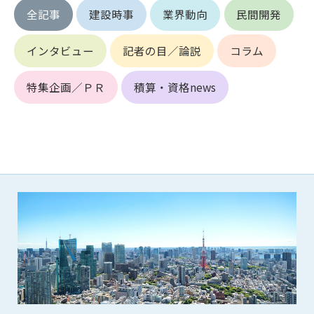
1. 管理者は、会員が本サービスを利用することにより得た情報
全記事
建設時事
業界動向
民間開発
等（プログラムを含みます）について、その完全性、正確性
を保証もしないものとします。また、当該情報等に起因して
インタビュー
記者の目／論説
コラム
生じた一切の損害に対して、管理者は、何らの責任も負わな
いものとします。
2. 会員は、自己の費用と責任において本サービスを利用するも
特集企画／ＰＲ
積算・資格news
のとし、会員による本サービスの利用に関連し、第三者から
問合せ、クレーム、請求等がなされまたは訴訟が提起された
場合、当該会員は、自らの費用と責任においてこれを解決す
るものとし、管理者を一切免責するものとします。
3. 本サービスにおいて掲載されている広告等によって行われる
取引に起因する損害及び広告等が掲載されたこと自体に起因
する損害については一切責任を負いません。
第11条（運用の停止）
停電や天災等の不可抗力、または保守・点検・加入者の利便性
向上のための設備工事等の為に本サービスの運用を停止するこ
とがあります。運用停止については事前に建設資料館WEB上で
通知申し上げますが、緊急時はその限りではありません。
第12条（変更の届出）