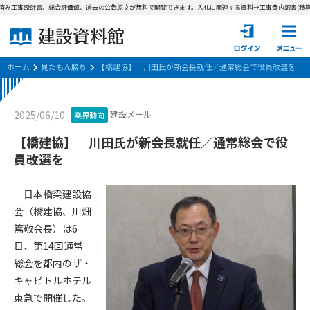
済み工事設計書、総合評価値、過去の公告原文が無料で閲覧できます。
入札に関連する資料→工事費内訳書(積算内
ホーム
建設資料館とは
ホーム
見たもん勝ち
【橋建協】 川田氏が新会長就任／通常総会で役員改選を
東京都の入札資料
建設メール
2025/06/10
業界動向
国土交通省の入札資料
【橋建協】 川田氏が新会長就任／通常総会で役
員改選を
見たもん勝ち
第1条（規約の目的）
1. 本規約は、建設資料館が提供するサポーター会あ本員、無料
パスワードの再発行
日本橋梁建設協
会員登録について
会員サービスの利用条件等について定めるものです。
会（橋建協、川畑
2. 管理者が建設資料館WEB上で随時掲載するルールは本規約の
篤敬会長）は6
一部を構成するものとします。
サポーター会員一覧
日、第14回通常
第2条（規約の変更）
総会を都内のザ・
会社概要
お問い合わせ
個人情報保護方針
本規約は、会員の了承を得ることなく、随時変更されることが
キャピトルホテル
会員規約
あります。変更内容は、建設資料館WEB上に表示した時点で直
東急で開催した。
ちに全ての会員が了承したものとみなします。