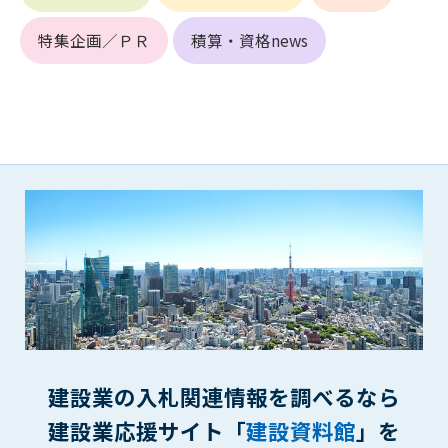
(6) 管理者が承認していない営利を目的とした行為
(7) 公序良俗に反する行為
特集企画／ＰＲ
積算・資格news
(8) 犯罪的行為に結びつく行為
(9) その他、法律に反する行為
(10) 建設資料館から知り得た情報及びダウンロードした情報
を、営利を目的として第三者に転売し、または転売のため
に第三者に提供すること
第7条（登録内容の削除）
管理者は、会員が登録した内容が以下に該当する、またはその
恐れのあるものは、会員の承諾なく削除できるものとします。
(1) 登録されている情報が、第6条の定める禁止事項に該当する
と管理者が、判断した場合
(2) 建設資料館の運営および保守管理上、必要と判断した場合
(3) 広告掲載料金の支払が遅延した場合
(4) その他、管理者が不適当と判断した場合
建設業の入札関連情報を調べるなら
第8条（サービスの変更・中止等）
管理者は、会員の承諾なく、本サービス内容の変更(新規追加、
建設業応援サイト「
建設資料館
」を
廃止を含み)し、本サービスの運営を中止または廃止することが