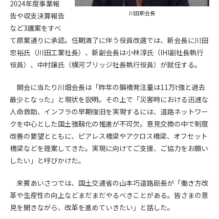
2024年度事業報
川田新会長
告や収支決算報告
第4条（会員審査および資格の取り消し）
など3議案をすべ
会員とは、本規約を承諾の上、所定の会員申込手続きを完了
て原案通りに承認。任期満了に伴う役員改選では、新会長に川田
後、管理者がこれを承認した者をいいます。
忠裕氏（川田工業社長）、新副会長は小林淳氏（IHI副社長執行
役員）、中村譲氏（横河ブリッジ社長執行役員）が就任する。
第4条（会員の定義と登録）
1. 管理者は前条により審査の結果、会員申込みをした者が以下
開会に当たり川畑会長は「昨年の鋼橋発注量は11万t強と過去
の何れかの項目に該当することがわかった場合、その者の会
員としての権限を承認しないことがあります。
最少となった」と現状を説明。その上で「災害時における迅速な
(1) 会員申し込みをした者が実在しなかった場合
人命救助、インフラの早期復旧を実現するには、道路ネットワー
(2) 本規約に違反した場合/li>
クを中心とした国土強靱化の推進が不可欠。意見交換の中で制度
(3) 会員申し込みの際、申告事項に虚偽があった場合
改善の要望とともに、ピアレス橋梁やアクロス橋梁、オフセット
(4) 会員申込者が管理者所定の手続き通りに会員申込手続き処
橋梁などを提案してきた。実現に向けてご支援、ご協力をお願い
理を行わなかった場合
したい」と呼びかけた。
(5) その他管理者が会員とすることを不適当と判断した場合
2. 管理者は承認後であっても承認した会員が前項の何れかに該
来賓あいさつでは、国土交通省の山本巧道路局長が「働き方改
当することが判明した場合、会員資格を取り消すことがあり
革や生産性の向上などまだまだやるべきことがある。皆さまの意
ます。
見を聞きながら、改革を進めていきたい」と話した。