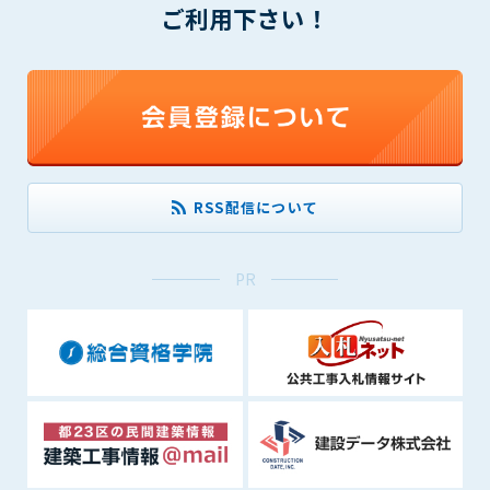
ご利用下さい！
できるものとします。これに起因する会員または他の第三者が
被った損害について管理者は､一切の責任をも負わないものと
します。
第9条（会員の個人情報）
会員の氏名、住所、性別、年齢、メールアドレスその他本サー
ビスの提供に関連して管理者が知り得た会員の個人情報（以下
個人情報といいます）について、管理者は、以下の各号に該当
する場合を除き、第三者に開示または提供しないものとしま
RSS配信について
す。
(1) 会員が、自己の個人情報の開示に事前に同意している場合
(2) 個々の会員を特定できない統計的な処理をした形式で第三
PR
者に提供する場合
(3) 第三者および管理者の権利、財産、安全等を保護するため
に必要であると管理者が判断した場合
(4) 法令等により開示を求められた場合
第10条（免責事項）
管理者は、会員が登録した内容が以下に該当する、またはその
恐れのあるものは、会員の承諾なく削除できるものとします。