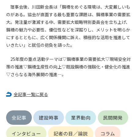
第5条（IDおよびパスワードの管理）
理事会後、川田新会長は「鋼橋をめぐる環境は、大変厳しいも
1. 会員は申込の際に管理者が発行したIDおよびパスワードの使
のがある。協会が直面する最も重要な課題は、鋼橋事業の需要拡
用および管理について責任を負うものとします。
大。発注量が激減する中、需要拡大戦略特別委員会を立ち上げ、
2. 会員は、自己のIDおよびパスワードを、貸与、譲渡、売買、
その他形態を問わず、第三者に利用させることはできませ
鋼橋の魅力や必要性、優位性などを深掘りし、メリットを明らか
ん。
にするとともに、広く関係機関に訴え、積極的な活用を推進して
3. 会員は、IDおよびパスワードの管理不十分、使用上の過誤、
いきたい」と就任の抱負を語った。
第三者（他の会員を含む）の使用等による損害について責任
を負うものとし、管理者は一切責任を負いません。
25年度の重点活動テーマは▽鋼橋事業の需要拡大▽現場安全対
策の推進▽鋼橋生産性の向上▽既設鋼橋の強靱化・健全化の推進
第6条（会員の禁止事項）
▽さらなる海外展開の推進―。
1. 会員は建設資料館WEB上で以下の行為をしないものとしま
す。
(1) 第三者または管理者の著作権、その他知的所有権を侵害す
全記事一覧に戻る
る行為
(2) 第三者または管理者の財産、プライバシー等を侵害する行
為
全記事
建設時事
業界動向
民間開発
(3) 第三者または管理者を誹謗中傷する行為
(4) 有害なコンピュータプログラム等を送信又は書き込む行為
インタビュー
記者の目／論説
コラム
(5) 第三者に不利益を与える行為