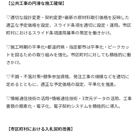
第5条（IDおよびパスワードの管理）
【公共工事の円滑な施工確保】
1. 会員は申込の際に管理者が発行したIDおよびパスワードの使
用および管理について責任を負うものとします。
▽適切な設計変更・契約変更=最新の原材料取引価格を反映した
2. 会員は、自己のIDおよびパスワードを、貸与、譲渡、売買、
適正な予定価格を設定、スライド条項を適切に設定・運用。市区
その他形態を問わず、第三者に利用させることはできませ
町村におけるスライド条項運用基準の策定を働きかけ。
ん。
3. 会員は、IDおよびパスワードの管理不十分、使用上の過誤、
▽施工時期の平準化=都道府県・指定都市は平準化・ピークカッ
第三者（他の会員を含む）の使用等による損害について責任
トを図るための取り組みを強化。市区町村に対しても積極的に働
を負うものとし、管理者は一切責任を負いません。
きかけ。
第6条（会員の禁止事項）
▽不調・不落対策=競争参加資格、発注工事の規模などを適切に
1. 会員は建設資料館WEB上で以下の行為をしないものとしま
定めるとともに、適正な予定価格の設定、平準化を推進。
す。
(1) 第三者または管理者の著作権、その他知的所有権を侵害す
▽情報通信技術の活用=情報通信技術・3次元データの活用、工事
る行為
書類の簡素化・電子化、電子契約システムを積極的に導入。
(2) 第三者または管理者の財産、プライバシー等を侵害する行
為
(3) 第三者または管理者を誹謗中傷する行為
(4) 有害なコンピュータプログラム等を送信又は書き込む行為
【市区町村における入札契約改善】
(5) 第三者に不利益を与える行為