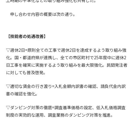
工時期の平準化などの取り組み強化も共有した。
第4条（会員審査および資格の取り消し）
申し合わせ内容の概要は次の通り。
会員とは、本規約を承諾の上、所定の会員申込手続きを完了
後、管理者がこれを承認した者をいいます。
【技能者の処遇改善】
第4条（会員の定義と登録）
1. 管理者は前条により審査の結果、会員申込みをした者が以下
▽週休2日=原則全ての工事で週休2日を達成するよう取り組み強
の何れかの項目に該当することがわかった場合、その者の会
化。国・都道府県が連携し、全ての市区町村で25年度中に週休2
員としての権限を承認しないことがあります。
日工事を確実に実施するよう取り組みを最大限強化。民間発注者
(1) 会員申し込みをした者が実在しなかった場合
に対しても普及啓発。
(2) 本規約に違反した場合/li>
(3) 会員申し込みの際、申告事項に虚偽があった場合
▽適切な賃金の行き渡り=入札金額内訳書の確認、請負代金内訳
(4) 会員申込者が管理者所定の手続き通りに会員申込手続き処
書の確認を強化。
理を行わなかった場合
(5) その他管理者が会員とすることを不適当と判断した場合
▽ダンピング対策の徹底=調査基準価格の設定、低入札価格調査
2. 管理者は承認後であっても承認した会員が前項の何れかに該
制度の実効的な運用、調査業務のダンピング対策を推進。
当することが判明した場合、会員資格を取り消すことがあり
ます。