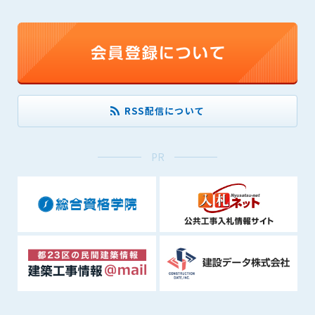
1. 管理者は、会員が本サービスを利用することにより得た情報
等（プログラムを含みます）について、その完全性、正確性
を保証もしないものとします。また、当該情報等に起因して
生じた一切の損害に対して、管理者は、何らの責任も負わな
いものとします。
2. 会員は、自己の費用と責任において本サービスを利用するも
のとし、会員による本サービスの利用に関連し、第三者から
RSS配信について
問合せ、クレーム、請求等がなされまたは訴訟が提起された
場合、当該会員は、自らの費用と責任においてこれを解決す
るものとし、管理者を一切免責するものとします。
PR
3. 本サービスにおいて掲載されている広告等によって行われる
取引に起因する損害及び広告等が掲載されたこと自体に起因
する損害については一切責任を負いません。
第11条（運用の停止）
停電や天災等の不可抗力、または保守・点検・加入者の利便性
向上のための設備工事等の為に本サービスの運用を停止するこ
とがあります。運用停止については事前に建設資料館WEB上で
通知申し上げますが、緊急時はその限りではありません。
第12条（変更の届出）