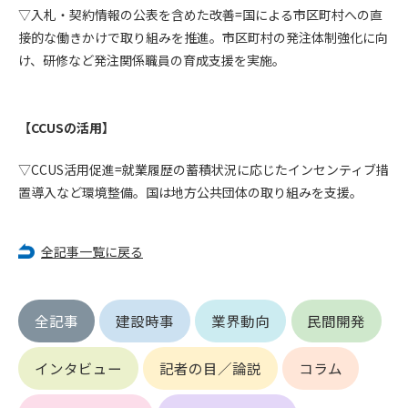
(6) 管理者が承認していない営利を目的とした行為
▽入札・契約情報の公表を含めた改善=国による市区町村への直
(7) 公序良俗に反する行為
接的な働きかけで取り組みを推進。市区町村の発注体制強化に向
(8) 犯罪的行為に結びつく行為
け、研修など発注関係職員の育成支援を実施。
(9) その他、法律に反する行為
(10) 建設資料館から知り得た情報及びダウンロードした情報
を、営利を目的として第三者に転売し、または転売のため
【CCUSの活用】
に第三者に提供すること
▽CCUS活用促進=就業履歴の蓄積状況に応じたインセンティブ措
第7条（登録内容の削除）
置導入など環境整備。国は地方公共団体の取り組みを支援。
管理者は、会員が登録した内容が以下に該当する、またはその
恐れのあるものは、会員の承諾なく削除できるものとします。
(1) 登録されている情報が、第6条の定める禁止事項に該当する
全記事一覧に戻る
と管理者が、判断した場合
(2) 建設資料館の運営および保守管理上、必要と判断した場合
(3) 広告掲載料金の支払が遅延した場合
全記事
建設時事
業界動向
民間開発
(4) その他、管理者が不適当と判断した場合
第8条（サービスの変更・中止等）
インタビュー
記者の目／論説
コラム
管理者は、会員の承諾なく、本サービス内容の変更(新規追加、
廃止を含み)し、本サービスの運営を中止または廃止することが