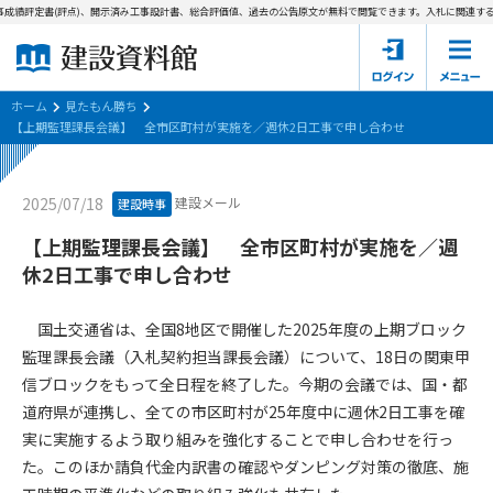
成績評定書(評点)、開示済み工事設計書、総合評価値、過去の公告原文が無料で閲覧できます。
入札に関連する資
ホーム
建設資料館とは
ホーム
見たもん勝ち
【上期監理課長会議】 全市区町村が実施を／週休2日工事で申し合わせ
東京都の入札資料
建設メール
2025/07/18
建設時事
国土交通省の入札資料
【上期監理課長会議】 全市区町村が実施を／週
見たもん勝ち
第1条（規約の目的）
休2日工事で申し合わせ
1. 本規約は、建設資料館が提供するサポーター会あ本員、無料
パスワードの再発行
会員登録について
会員サービスの利用条件等について定めるものです。
国土交通省は、全国8地区で開催した2025年度の上期ブロック
2. 管理者が建設資料館WEB上で随時掲載するルールは本規約の
監理課長会議（入札契約担当課長会議）について、18日の関東甲
一部を構成するものとします。
サポーター会員一覧
信ブロックをもって全日程を終了した。今期の会議では、国・都
道府県が連携し、全ての市区町村が25年度中に週休2日工事を確
第2条（規約の変更）
会社概要
お問い合わせ
個人情報保護方針
実に実施するよう取り組みを強化することで申し合わせを行っ
本規約は、会員の了承を得ることなく、随時変更されることが
会員規約
た。このほか請負代金内訳書の確認やダンピング対策の徹底、施
あります。変更内容は、建設資料館WEB上に表示した時点で直
ちに全ての会員が了承したものとみなします。