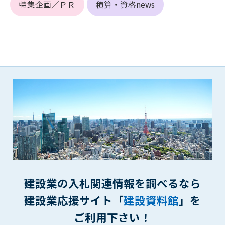
特集企画／ＰＲ
積算・資格news
できるものとします。これに起因する会員または他の第三者が
被った損害について管理者は､一切の責任をも負わないものと
します。
第9条（会員の個人情報）
会員の氏名、住所、性別、年齢、メールアドレスその他本サー
ビスの提供に関連して管理者が知り得た会員の個人情報（以下
個人情報といいます）について、管理者は、以下の各号に該当
する場合を除き、第三者に開示または提供しないものとしま
す。
(1) 会員が、自己の個人情報の開示に事前に同意している場合
(2) 個々の会員を特定できない統計的な処理をした形式で第三
者に提供する場合
(3) 第三者および管理者の権利、財産、安全等を保護するため
に必要であると管理者が判断した場合
(4) 法令等により開示を求められた場合
建設業の入札関連情報を調べるなら
第10条（免責事項）
建設業応援サイト「
建設資料館
」を
管理者は、会員が登録した内容が以下に該当する、またはその
ご利用下さい！
恐れのあるものは、会員の承諾なく削除できるものとします。