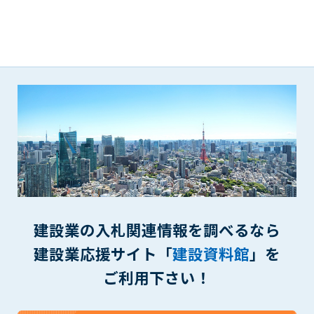
第5条（IDおよびパスワードの管理）
1. 会員は申込の際に管理者が発行したIDおよびパスワードの使
用および管理について責任を負うものとします。
2. 会員は、自己のIDおよびパスワードを、貸与、譲渡、売買、
その他形態を問わず、第三者に利用させることはできませ
ん。
3. 会員は、IDおよびパスワードの管理不十分、使用上の過誤、
第三者（他の会員を含む）の使用等による損害について責任
を負うものとし、管理者は一切責任を負いません。
第6条（会員の禁止事項）
1. 会員は建設資料館WEB上で以下の行為をしないものとしま
す。
(1) 第三者または管理者の著作権、その他知的所有権を侵害す
る行為
建設業の入札関連情報を調べるなら
(2) 第三者または管理者の財産、プライバシー等を侵害する行
建設業応援サイト「
建設資料館
」を
為
ご利用下さい！
(3) 第三者または管理者を誹謗中傷する行為
(4) 有害なコンピュータプログラム等を送信又は書き込む行為
(5) 第三者に不利益を与える行為