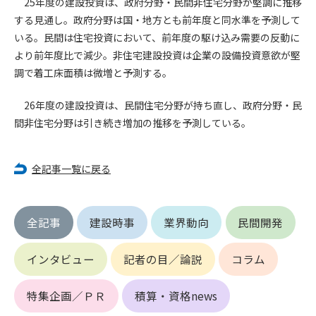
25年度の建設投資は、政府分野・民間非住宅分野が堅調に推移
する見通し。政府分野は国・地方とも前年度と同水準を予測して
第4条（会員審査および資格の取り消し）
いる。民間は住宅投資において、前年度の駆け込み需要の反動に
会員とは、本規約を承諾の上、所定の会員申込手続きを完了
より前年度比で減少。非住宅建設投資は企業の設備投資意欲が堅
後、管理者がこれを承認した者をいいます。
調で着工床面積は微増と予測する。
第4条（会員の定義と登録）
26年度の建設投資は、民間住宅分野が持ち直し、政府分野・民
1. 管理者は前条により審査の結果、会員申込みをした者が以下
間非住宅分野は引き続き増加の推移を予測している。
の何れかの項目に該当することがわかった場合、その者の会
員としての権限を承認しないことがあります。
(1) 会員申し込みをした者が実在しなかった場合
全記事一覧に戻る
(2) 本規約に違反した場合/li>
(3) 会員申し込みの際、申告事項に虚偽があった場合
(4) 会員申込者が管理者所定の手続き通りに会員申込手続き処
全記事
建設時事
業界動向
民間開発
理を行わなかった場合
(5) その他管理者が会員とすることを不適当と判断した場合
2. 管理者は承認後であっても承認した会員が前項の何れかに該
インタビュー
記者の目／論説
コラム
当することが判明した場合、会員資格を取り消すことがあり
ます。
特集企画／ＰＲ
積算・資格news