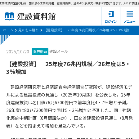
事成績評定書(評点)、開示済み工事設計書、総合評価値、過去の公告原文が無料で閲覧できます。
入札に関連す
ホーム
建設資料館とは
ホーム
見たもん勝ち
【建設投資】 25年度76兆円規模／26年度は5・3％増加
東京都の入札資料
建設メール
2025/10/20
業界動向
国土交通省の入札資料
【建設投資】 25年度76兆円規模／26年度は5・
3％増加
見たもん勝ち
第1条（規約の目的）
1. 本規約は、建設資料館が提供するサポーター会あ本員、無料
パスワードの再発行
建設経済研究所と経済調査会経済調査研究所が、建設経済モデ
会員登録について
会員サービスの利用条件等について定めるものです。
ルによる建設投資の見通し（2025年10月版）を公表した。25年
2. 管理者が建設資料館WEB上で随時掲載するルールは本規約の
度建設投資は名目値76兆6700億円で前年度比4・7％増と予測。
一部を構成するものとします。
サポーター会員一覧
26年度は80兆7300億円で同比5・3％増加と予測した。国土強靱
第2条（規約の変更）
化実施中期計画（6月閣議決定）、国交省建設投資見通し（8月発
会社概要
お問い合わせ
個人情報保護方針
本規約は、会員の了承を得ることなく、随時変更されることが
表）などを踏まえて増加を見込んでいる。
会員規約
あります。変更内容は、建設資料館WEB上に表示した時点で直
ちに全ての会員が了承したものとみなします。