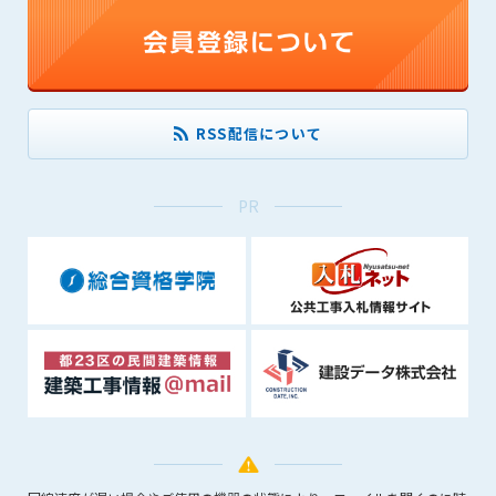
(6) 管理者が承認していない営利を目的とした行為
(7) 公序良俗に反する行為
(8) 犯罪的行為に結びつく行為
(9) その他、法律に反する行為
(10) 建設資料館から知り得た情報及びダウンロードした情報
RSS配信について
を、営利を目的として第三者に転売し、または転売のため
に第三者に提供すること
PR
第7条（登録内容の削除）
管理者は、会員が登録した内容が以下に該当する、またはその
恐れのあるものは、会員の承諾なく削除できるものとします。
(1) 登録されている情報が、第6条の定める禁止事項に該当する
と管理者が、判断した場合
(2) 建設資料館の運営および保守管理上、必要と判断した場合
(3) 広告掲載料金の支払が遅延した場合
(4) その他、管理者が不適当と判断した場合
第8条（サービスの変更・中止等）
管理者は、会員の承諾なく、本サービス内容の変更(新規追加、
廃止を含み)し、本サービスの運営を中止または廃止することが