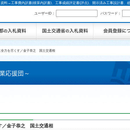
資料→工事費内訳書(積算内訳書)、工事成績評定書(評点)、開示済み工事設計書
ユーザーID：
パスワード：
に全力を尽くす／金子恭之 国土交通相
業応援団～
す／金子恭之 国土交通相