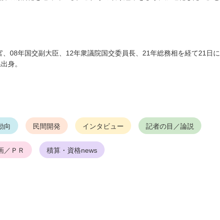
官、08年国交副大臣、12年衆議院国交委員長、21年総務相を経て21日
県出身。
動向
民間開発
インタビュー
記者の目／論説
画／ＰＲ
積算・資格news