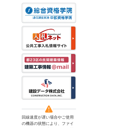
なお、５月１１日（月）
から通常通り運営いたし
ます。
2025/12/22
●年末年始に伴う情報更
新停止のお知らせ●
建設資料館をご利用いた
だき、誠に有難うござい
ます。
下記の期間につきまし
て、弊社休業のため情報
更新を停止させていただ
きます。
【期間】１２月２７日
(土)～１月４日(日)
上記の期間、情報の更新
がされませんので、ご了
承のほど、よろしくお願
い申し上げます。
なお、情報は１月５日
(月)より登録されます。
回線速度が遅い場合やご使用
2025/08/04
の機器の状態により、ファイ