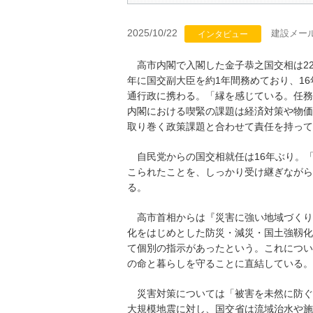
2025/10/22
建設メー
インタビュー
高市内閣で入閣した金子恭之国交相は22
年に国交副大臣を約1年間務めており、1
通行政に携わる。「縁を感じている。任務
内閣における喫緊の課題は経済対策や物価
取り巻く政策課題と合わせて責任を持って
自民党からの国交相就任は16年ぶり。
こられたことを、しっかり受け継ぎながら
る。
高市首相からは『災害に強い地域づくり
化をはじめとした防災・減災・国土強靱化
て個別の指示があったという。これについ
の命と暮らしを守ることに直結している。
災害対策については「被害を未然に防ぐ
大規模地震に対し、国交省は流域治水や施