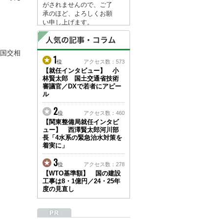
がされませんので、ご了
承のほど、よろしくお願
い申し上げます。
なお、情報は８月１７日
(月)より登録されます。
に国交相
1
2026/04/23
位
アクセス数：573
●ゴールデンウィークに
【就任インタビュー】 小
林賢太郎 国土交通省技術
伴う情報更新停止のお知
審議官／DXで若者にアピー
らせ(05/02～05/10)●
ル
ユーザー各位
建設資料館をご利用いた
2
位
アクセス数：460
だき、誠に有難うござい
【関東整備局就任インタビ
ます。
ュー】 西澤賢太郎河川部
下記の期間につきまし
長「4水系の緊急治水対策を
て、弊社休業のため情報
着実に」
更新を停止させていただ
きます。
3
位
アクセス数：278
【期間】５月２日(土)～
【WTO基準額】 国の建設
５月１０日(日)
工事は8・1億円／24・25年
上記の期間、情報の更新
度の見直し
がされませんので、ご了
承のほど、よろしくお願
い申し上げます。