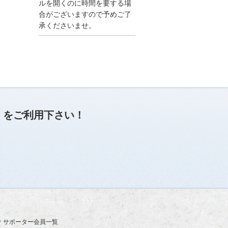
●夏季休業に伴う情報更
ルを開くのに時間を要する場
新停止のお知らせ●
合がございますので予めご了
建設資料館をご利用いた
承くださいませ。
だき、誠に有難うござい
ます。
下記の期間につきまし
て、弊社休業のため情報
更新を停止させていただ
きます。
【期間】８月９日(土)～
８月１７日(日)
上記の期間、情報の更新
がされませんので、ご了
」
をご利用下さい！
承のほど、よろしくお願
い申し上げます。
なお、情報は８月１８日
(月)より登録されます。
2025/04/24
●ゴールデンウィークに
伴う情報更新停止のお知
らせ(04/26～04/29、05/0
3～05/06)●
ユーザー各位
サポーター会員一覧
建設資料館をご利用いた