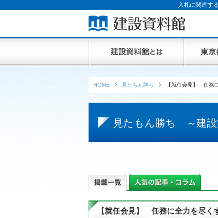
入札に関連する
HOME
見たもん勝ち
【就任会見】 任務
見たもん勝ち ～建設
【就任会見】 任務に全力を尽く