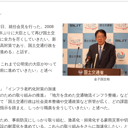
ル
日、就任会見を行った。2008
6年ぶりに大臣として再び国土交
に全力を尽くしていきたい。新
高対策であり、国土交通行政を
進める」と話す。
「これまで公明党の大臣がやって
前に進めていきたい」と述べ
金子国交相
』『インフラ老朽化対策の加速
のための取り組みの推進』『地方を含めた交通物流インフラ整備』など
て「国土交通行政は社会資本整備や交通政策など所管が広く、どの課題
指示を踏まえ、しっかり職責を全うしていきたい」と述べた。
ため、事前防災にしっかり取り組む。激甚化・頻発化する豪雨災害や切
設の耐震化を進めている。これらの取り組みをさらに加速化したい」と