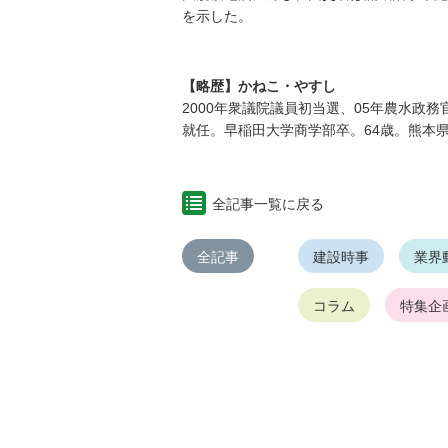
を示した。
【略歴】かねこ・やすし
2000年衆議院議員初当選、05年農水政務
就任。早稲田大学商学部卒。64歳。熊本
全記事一覧に戻る
全記事
建設時事
業界
コラム
特集企