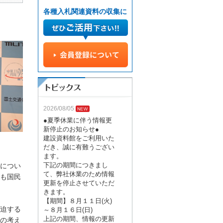
各種入札関連資料の収集に
2026/08/05
●夏季休業に伴う情報更
新停止のお知らせ●
建設資料館をご利用いた
だき、誠に有難うござい
ます。
下記の期間につきまし
につい
て、弊社休業のため情報
も国民
更新を停止させていただ
きます。
【期間】８月１１日(火)
迫する
～８月１６日(日)
上記の期間、情報の更新
の考え