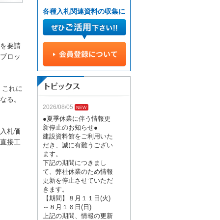
各種入札関連資料の収集に
を要請
ブロッ
。これに
なる。
2026/08/05
●夏季休業に伴う情報更
新停止のお知らせ●
入札価
建設資料館をご利用いた
直接工
だき、誠に有難うござい
ます。
下記の期間につきまし
て、弊社休業のため情報
更新を停止させていただ
きます。
【期間】８月１１日(火)
～８月１６日(日)
上記の期間、情報の更新