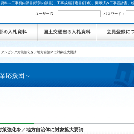
資料→工事費内訳書(積算内訳書)、工事成績評定書(評点)、開示済み工事設計書
ユーザーID：
パスワード：
 ダンピング対策強化を／地方自治体に対象拡大要請
業応援団～
対策強化を／地方自治体に対象拡大要請