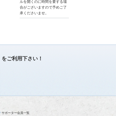
●夏季休業に伴う情報更
ルを開くのに時間を要する場
新停止のお知らせ●
合がございますので予めご了
建設資料館をご利用いた
承くださいませ。
だき、誠に有難うござい
ます。
下記の期間につきまし
て、弊社休業のため情報
更新を停止させていただ
きます。
【期間】８月９日(土)～
８月１７日(日)
上記の期間、情報の更新
がされませんので、ご了
」
をご利用下さい！
承のほど、よろしくお願
い申し上げます。
なお、情報は８月１８日
(月)より登録されます。
2025/04/24
●ゴールデンウィークに
伴う情報更新停止のお知
らせ(04/26～04/29、05/0
3～05/06)●
ユーザー各位
サポーター会員一覧
建設資料館をご利用いた