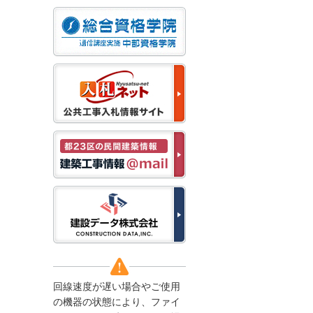
なお、５月１１日（月）
から通常通り運営いたし
ます。
2025/12/22
●年末年始に伴う情報更
新停止のお知らせ●
建設資料館をご利用いた
だき、誠に有難うござい
ます。
下記の期間につきまし
て、弊社休業のため情報
更新を停止させていただ
きます。
【期間】１２月２７日
(土)～１月４日(日)
上記の期間、情報の更新
がされませんので、ご了
承のほど、よろしくお願
い申し上げます。
なお、情報は１月５日
(月)より登録されます。
回線速度が遅い場合やご使用
2025/08/04
の機器の状態により、ファイ