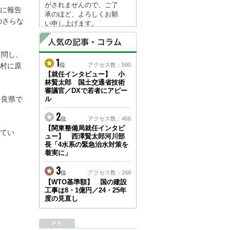
がされませんので、ご了
に報告
承のほど、よろしくお願
のさらな
い申し上げます。
なお、情報は８月１７日
(月)より登録されます。
訪問し、
1
2026/04/23
村に原
位
アクセス数：580
●ゴールデンウィークに
【就任インタビュー】 小
林賢太郎 国土交通省技術
伴う情報更新停止のお知
審議官／DXで若者にアピー
らせ(05/02～05/10)●
奈良県で
ル
ユーザー各位
建設資料館をご利用いた
2
位
アクセス数：466
だき、誠に有難うござい
【関東整備局就任インタビ
ます。
てい
ュー】 西澤賢太郎河川部
下記の期間につきまし
長「4水系の緊急治水対策を
て、弊社休業のため情報
着実に」
更新を停止させていただ
きます。
3
位
アクセス数：268
【期間】５月２日(土)～
【WTO基準額】 国の建設
５月１０日(日)
工事は8・1億円／24・25年
上記の期間、情報の更新
度の見直し
がされませんので、ご了
承のほど、よろしくお願
い申し上げます。