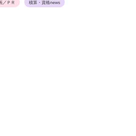
画／ＰＲ
積算・資格news