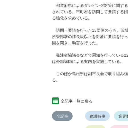
都道府県によるダンピング対策に関する
されている。市町村を訪問して要請する団
る強化を求めている。
訪問・要請を行った13団体のうち、茨
所管部署の課長級以上を対象に要請を行っ
因を聞き、助言を行った。
発注者協議会などで周知を行っている2
は外部講師による案内を実施している。
このほか島根県は副市長会で取り組み強
る。
全記事一覧に戻る
全記事
建設時事
業界