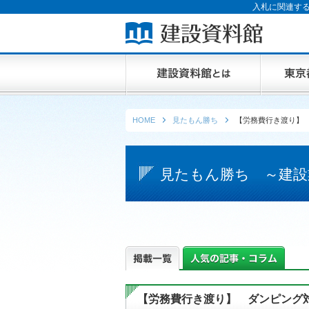
入札に関連する
HOME
見たもん勝ち
【労務費行き渡り】
見たもん勝ち ～建設
【労務費行き渡り】 ダンピング