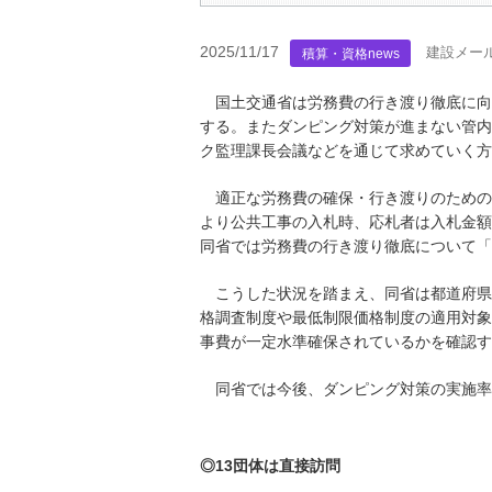
2025/11/17
建設メー
積算・資格news
国土交通省は労務費の行き渡り徹底に向
する。またダンピング対策が進まない管内
ク監理課長会議などを通じて求めていく方
適正な労務費の確保・行き渡りのための改
より公共工事の入札時、応札者は入札金額
同省では労務費の行き渡り徹底について「
こうした状況を踏まえ、同省は都道府県
格調査制度や最低制限価格制度の適用対象
事費が一定水準確保されているかを確認す
同省では今後、ダンピング対策の実施率
◎13団体は直接訪問