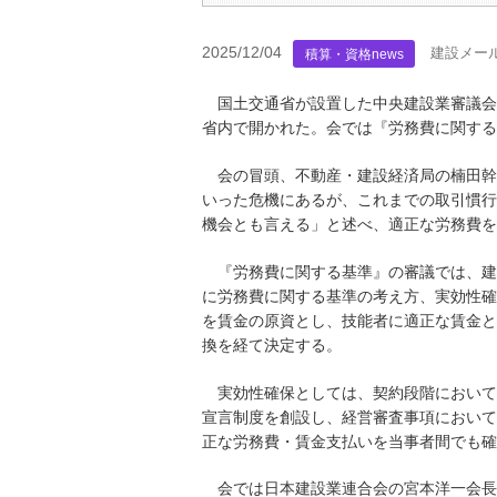
2025/12/04
建設メー
積算・資格news
国土交通省が設置した中央建設業審議会
省内で開かれた。会では『労務費に関する
会の冒頭、不動産・建設経済局の楠田幹
いった危機にあるが、これまでの取引慣行
機会とも言える」と述べ、適正な労務費を
『労務費に関する基準』の審議では、建
に労務費に関する基準の考え方、実効性確
を賃金の原資とし、技能者に適正な賃金と
換を経て決定する。
実効性確保としては、契約段階において
宣言制度を創設し、経営審査事項において
正な労務費・賃金支払いを当事者間でも確
会では日本建設業連合会の宮本洋一会長