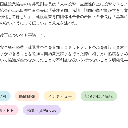
国建設業協会の今井雅則会長は「人材投資、生産性向上に投資できるよ
協会の土志田領司前会長は「受注者間、元請下請間の商習慣が大きく変
強化してほしい」。建設産業専門団体連合会の岩田正吾会長は「基準に
のないようにしてほしい」と意見を述べた。
改正についても審議した。
安全衛生経費・建退共掛金を追加▽コミットメント条項を新設▽資材供
求ができることを追加▽契約変更請求を行った際に相手方に協議を求め
いて協議が整わなかったことで不利益な扱いを行わないことを明確化―
動向
民間開発
インタビュー
記者の目／論説
画／ＰＲ
積算・資格news