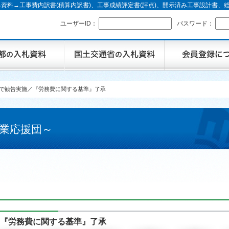
資料→工事費内訳書(積算内訳書)、工事成績評定書(評点)、開示済み工事設計書
ユーザーID：
パスワード：
けで勧告実施／『労務費に関する基準』了承
業応援団～
／『労務費に関する基準』了承