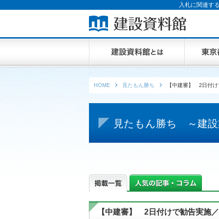
入札に関連する
HOME
見たもん勝ち
【中建審】 2日付
見たもん勝ち ～建設
【中建審】 2日付けで勧告実施