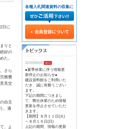
各種入札関連資料の収集に
2日に
まりと
絶好の
めた。
2026/08/05
●夏季休業に伴う情報更
。さら
新停止のお知らせ●
労務費
建設資料館をご利用いた
意見交
だき、誠に有難うござい
ます。
下記の期間につきまし
て、弊社休業のため情報
の自主
更新を停止させていただ
う。適
きます。
【期間】８月１１日(火)
～８月１６日(日)
上記の期間、情報の更新
て、よ