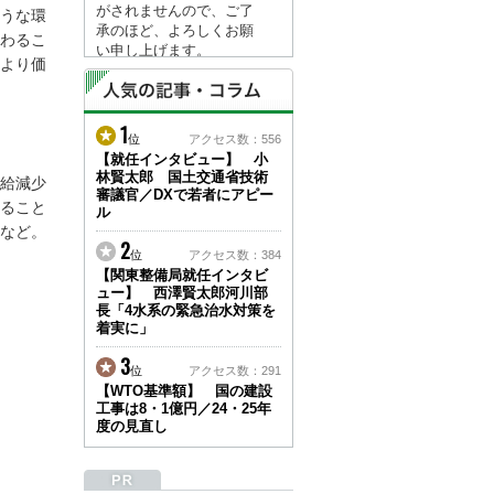
がされませんので、ご了
うな環
承のほど、よろしくお願
わるこ
い申し上げます。
より価
なお、情報は８月１７日
(月)より登録されます。
1
2026/04/23
位
アクセス数：556
●ゴールデンウィークに
【就任インタビュー】 小
林賢太郎 国土交通省技術
伴う情報更新停止のお知
給減少
審議官／DXで若者にアピー
らせ(05/02～05/10)●
ること
ル
ユーザー各位
など。
建設資料館をご利用いた
2
位
アクセス数：384
だき、誠に有難うござい
【関東整備局就任インタビ
ます。
ュー】 西澤賢太郎河川部
下記の期間につきまし
長「4水系の緊急治水対策を
て、弊社休業のため情報
着実に」
更新を停止させていただ
きます。
3
位
アクセス数：291
【期間】５月２日(土)～
【WTO基準額】 国の建設
５月１０日(日)
工事は8・1億円／24・25年
上記の期間、情報の更新
度の見直し
がされませんので、ご了
承のほど、よろしくお願
い申し上げます。