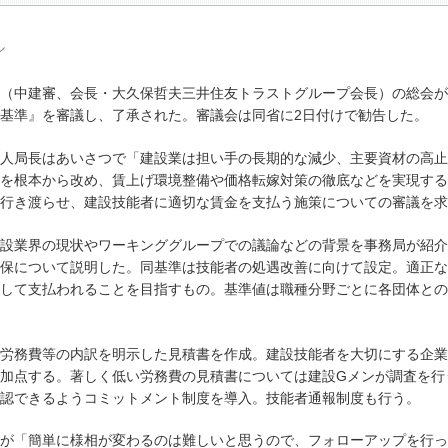
ル
（中建審、会長・大久保哲夫三井住友トラストグループ会長）の総会が
基準』を審議し、了承された。審議会は同省に2日付けで勧告した。
人局長はあいさつで「建設業は担い手の長期的な減少、主要資材の高止
を根本から改め、賃上げ環境整備や価格転嫁対策の徹底などを実現する
行き渡らせ、建設技能者に適切な賃金を支払う施策についての審議を求
設業界の現状やワーキンググループでの議論などの背景を事務局が紹介
保について説明した。同基準は技能者の処遇改善に向けて設定。適正な
して支払われることを目指すもの。基準値は職種分野ごとに各団体との
労務費等の内訳を明示した見積書を作成。建設技能者を大切にする企業
加点する。著しく低い労務費の見積書については建設Gメンが調査を行
認できるようコミットメント制度を導入。技能者通報制度も行う。
が「簡単に様相が変わるのは難しいと思うので、フォローアップを行っ