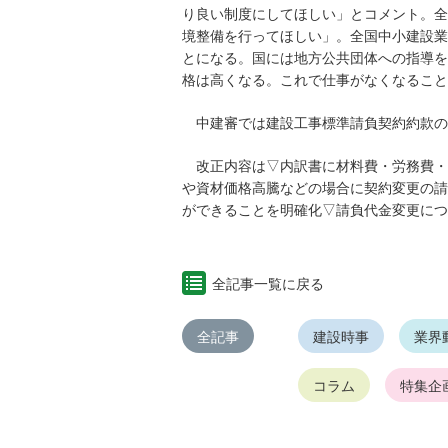
り良い制度にしてほしい」とコメント。全
境整備を行ってほしい」。全国中小建設業
とになる。国には地方公共団体への指導を
格は高くなる。これで仕事がなくなること
中建審では建設工事標準請負契約約款の
改正内容は▽内訳書に材料費・労務費・
や資材価格高騰などの場合に契約変更の請
ができることを明確化▽請負代金変更につ
全記事一覧に戻る
全記事
建設時事
業界
コラム
特集企