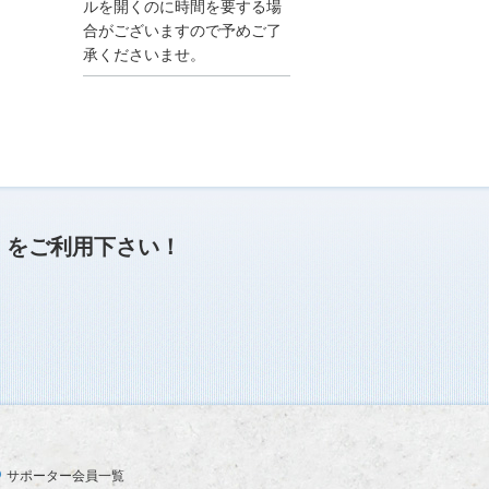
●夏季休業に伴う情報更
ルを開くのに時間を要する場
新停止のお知らせ●
合がございますので予めご了
建設資料館をご利用いた
承くださいませ。
だき、誠に有難うござい
ます。
下記の期間につきまし
て、弊社休業のため情報
更新を停止させていただ
きます。
【期間】８月９日(土)～
８月１７日(日)
上記の期間、情報の更新
がされませんので、ご了
」
をご利用下さい！
承のほど、よろしくお願
い申し上げます。
なお、情報は８月１８日
(月)より登録されます。
2025/04/24
●ゴールデンウィークに
伴う情報更新停止のお知
らせ(04/26～04/29、05/0
3～05/06)●
ユーザー各位
サポーター会員一覧
建設資料館をご利用いた