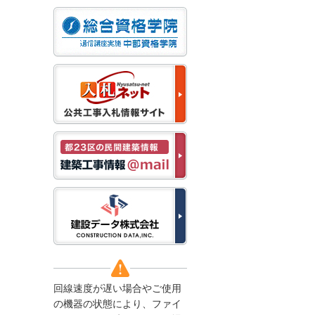
なお、５月１１日（月）
から通常通り運営いたし
ます。
2025/12/22
●年末年始に伴う情報更
新停止のお知らせ●
建設資料館をご利用いた
だき、誠に有難うござい
ます。
下記の期間につきまし
て、弊社休業のため情報
更新を停止させていただ
きます。
【期間】１２月２７日
(土)～１月４日(日)
上記の期間、情報の更新
がされませんので、ご了
承のほど、よろしくお願
い申し上げます。
なお、情報は１月５日
(月)より登録されます。
回線速度が遅い場合やご使用
2025/08/04
の機器の状態により、ファイ