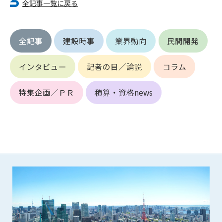
第5条（IDおよびパスワードの管理）
全記事一覧に戻る
1. 会員は申込の際に管理者が発行したIDおよびパスワードの使
用および管理について責任を負うものとします。
2. 会員は、自己のIDおよびパスワードを、貸与、譲渡、売買、
全記事
建設時事
業界動向
民間開発
その他形態を問わず、第三者に利用させることはできませ
ん。
インタビュー
記者の目／論説
コラム
3. 会員は、IDおよびパスワードの管理不十分、使用上の過誤、
第三者（他の会員を含む）の使用等による損害について責任
特集企画／ＰＲ
積算・資格news
を負うものとし、管理者は一切責任を負いません。
第6条（会員の禁止事項）
1. 会員は建設資料館WEB上で以下の行為をしないものとしま
す。
(1) 第三者または管理者の著作権、その他知的所有権を侵害す
る行為
(2) 第三者または管理者の財産、プライバシー等を侵害する行
為
(3) 第三者または管理者を誹謗中傷する行為
(4) 有害なコンピュータプログラム等を送信又は書き込む行為
(5) 第三者に不利益を与える行為