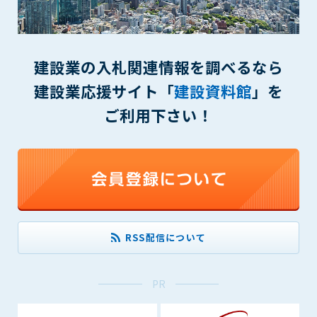
(6) 管理者が承認していない営利を目的とした行為
(7) 公序良俗に反する行為
(8) 犯罪的行為に結びつく行為
(9) その他、法律に反する行為
建設業の入札関連情報を調べるなら
(10) 建設資料館から知り得た情報及びダウンロードした情報
建設業応援サイト「
建設資料館
」を
を、営利を目的として第三者に転売し、または転売のため
に第三者に提供すること
ご利用下さい！
第7条（登録内容の削除）
管理者は、会員が登録した内容が以下に該当する、またはその
恐れのあるものは、会員の承諾なく削除できるものとします。
(1) 登録されている情報が、第6条の定める禁止事項に該当する
と管理者が、判断した場合
(2) 建設資料館の運営および保守管理上、必要と判断した場合
(3) 広告掲載料金の支払が遅延した場合
RSS配信について
(4) その他、管理者が不適当と判断した場合
第8条（サービスの変更・中止等）
PR
管理者は、会員の承諾なく、本サービス内容の変更(新規追加、
廃止を含み)し、本サービスの運営を中止または廃止することが