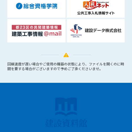
できるものとします。これに起因する会員または他の第三者が
被った損害について管理者は､一切の責任をも負わないものと
します。
第9条（会員の個人情報）
会員の氏名、住所、性別、年齢、メールアドレスその他本サー
ビスの提供に関連して管理者が知り得た会員の個人情報（以下
個人情報といいます）について、管理者は、以下の各号に該当
する場合を除き、第三者に開示または提供しないものとしま
す。
回線速度が遅い場合やご使用の機器の状態により、ファイルを開くのに時
(1) 会員が、自己の個人情報の開示に事前に同意している場合
間を要する場合がございますので予めご了承くださいませ。
(2) 個々の会員を特定できない統計的な処理をした形式で第三
者に提供する場合
(3) 第三者および管理者の権利、財産、安全等を保護するため
に必要であると管理者が判断した場合
(4) 法令等により開示を求められた場合
第10条（免責事項）
管理者は、会員が登録した内容が以下に該当する、またはその
恐れのあるものは、会員の承諾なく削除できるものとします。