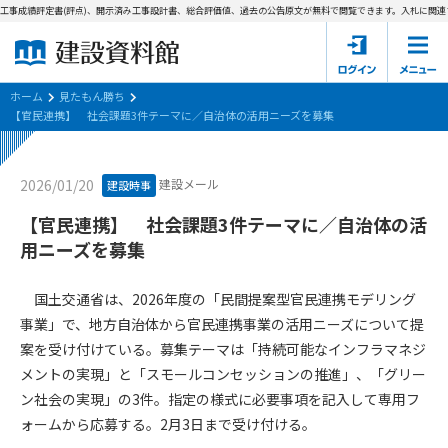
工事成績評定書(評点)、開示済み工事設計書、総合評価値、過去の公告原文が無料で閲覧できます。
入札に関連す
ホーム
建設資料館とは
ホーム
見たもん勝ち
【官民連携】 社会課題3件テーマに／自治体の活用ニーズを募集
東京都の入札資料
建設メール
2026/01/20
建設時事
国土交通省の入札資料
【官民連携】 社会課題3件テーマに／自治体の活
見たもん勝ち
第1条（規約の目的）
用ニーズを募集
1. 本規約は、建設資料館が提供するサポーター会あ本員、無料
パスワードの再発行
会員登録について
会員サービスの利用条件等について定めるものです。
国土交通省は、2026年度の「民間提案型官民連携モデリング
2. 管理者が建設資料館WEB上で随時掲載するルールは本規約の
事業」で、地方自治体から官民連携事業の活用ニーズについて提
一部を構成するものとします。
サポーター会員一覧
案を受け付けている。募集テーマは「持続可能なインフラマネジ
メントの実現」と「スモールコンセッションの推進」、「グリー
第2条（規約の変更）
会社概要
お問い合わせ
個人情報保護方針
ン社会の実現」の3件。指定の様式に必要事項を記入して専用フ
本規約は、会員の了承を得ることなく、随時変更されることが
会員規約
ォームから応募する。2月3日まで受け付ける。
あります。変更内容は、建設資料館WEB上に表示した時点で直
ちに全ての会員が了承したものとみなします。