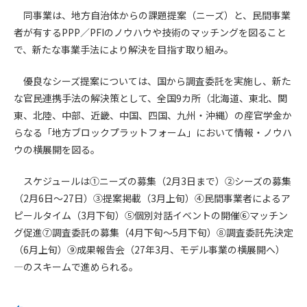
同事業は、地方自治体からの課題提案（ニーズ）と、民間事業
第4条（会員審査および資格の取り消し）
者が有するPPP／PFIのノウハウや技術のマッチングを図ること
会員とは、本規約を承諾の上、所定の会員申込手続きを完了
で、新たな事業手法により解決を目指す取り組み。
後、管理者がこれを承認した者をいいます。
優良なシーズ提案については、国から調査委託を実施し、新た
第4条（会員の定義と登録）
な官民連携手法の解決策として、全国9カ所（北海道、東北、関
1. 管理者は前条により審査の結果、会員申込みをした者が以下
東、北陸、中部、近畿、中国、四国、九州・沖縄）の産官学金か
の何れかの項目に該当することがわかった場合、その者の会
らなる「地方ブロックプラットフォーム」において情報・ノウハ
員としての権限を承認しないことがあります。
ウの横展開を図る。
(1) 会員申し込みをした者が実在しなかった場合
(2) 本規約に違反した場合/li>
スケジュールは①ニーズの募集（2月3日まで）②シーズの募集
(3) 会員申し込みの際、申告事項に虚偽があった場合
（2月6日～27日）③提案掲載（3月上旬）④民間事業者によるア
(4) 会員申込者が管理者所定の手続き通りに会員申込手続き処
ピールタイム（3月下旬）⑤個別対話イベントの開催⑥マッチン
理を行わなかった場合
グ促進⑦調査委託の募集（4月下旬～5月下旬）⑧調査委託先決定
(5) その他管理者が会員とすることを不適当と判断した場合
2. 管理者は承認後であっても承認した会員が前項の何れかに該
（6月上旬）⑨成果報告会（27年3月、モデル事業の横展開へ）
当することが判明した場合、会員資格を取り消すことがあり
―のスキームで進められる。
ます。