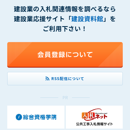
(6) 管理者が承認していない営利を目的とした行為
建設業の入札関連情報を調べるなら
(7) 公序良俗に反する行為
(8) 犯罪的行為に結びつく行為
建設業応援サイト「
建設資料館
」を
(9) その他、法律に反する行為
ご利用下さい！
(10) 建設資料館から知り得た情報及びダウンロードした情報
を、営利を目的として第三者に転売し、または転売のため
に第三者に提供すること
第7条（登録内容の削除）
管理者は、会員が登録した内容が以下に該当する、またはその
恐れのあるものは、会員の承諾なく削除できるものとします。
(1) 登録されている情報が、第6条の定める禁止事項に該当する
RSS配信について
と管理者が、判断した場合
(2) 建設資料館の運営および保守管理上、必要と判断した場合
(3) 広告掲載料金の支払が遅延した場合
PR
(4) その他、管理者が不適当と判断した場合
第8条（サービスの変更・中止等）
管理者は、会員の承諾なく、本サービス内容の変更(新規追加、
廃止を含み)し、本サービスの運営を中止または廃止することが