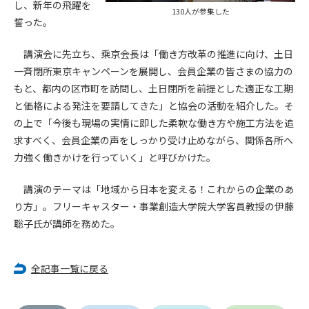
し、新年の飛躍を
130人が参集した
誓った。
第4条（会員審査および資格の取り消し）
会員とは、本規約を承諾の上、所定の会員申込手続きを完了
講演会に先立ち、乘京会長は「働き方改革の推進に向け、土日
後、管理者がこれを承認した者をいいます。
一斉閉所東京キャンペーンを展開し、会員企業の皆さまの協力の
もと、都内の区市町を訪問し、土日閉所を前提とした適正な工期
第4条（会員の定義と登録）
と価格による発注を要請してきた」と協会の活動を紹介した。そ
1. 管理者は前条により審査の結果、会員申込みをした者が以下
の上で「今後も現場の実情に即した柔軟な働き方や施工方法を追
の何れかの項目に該当することがわかった場合、その者の会
員としての権限を承認しないことがあります。
求すべく、会員企業の声をしっかり受け止めながら、関係各所へ
(1) 会員申し込みをした者が実在しなかった場合
力強く働きかけを行っていく」と呼びかけた。
(2) 本規約に違反した場合/li>
(3) 会員申し込みの際、申告事項に虚偽があった場合
講演のテーマは「地域から日本を変える！これからの企業のあ
(4) 会員申込者が管理者所定の手続き通りに会員申込手続き処
り方」。フリーキャスター・事業創造大学院大学客員教授の伊藤
理を行わなかった場合
聡子氏が講師を務めた。
(5) その他管理者が会員とすることを不適当と判断した場合
2. 管理者は承認後であっても承認した会員が前項の何れかに該
当することが判明した場合、会員資格を取り消すことがあり
全記事一覧に戻る
ます。