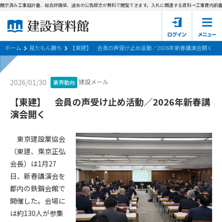
、開示済み工事設計書、総合評価値、過去の公告原文が無料で閲覧できます。
入札に関連する資料→工事費内訳書(
ホーム
建設資料館とは
ホーム
見たもん勝ち
【東建】 会員の声受け止め活動／2026年新春講演会開く
東京都の入札資料
建設メール
2026/01/30
業界動向
国土交通省の入札資料
【東建】 会員の声受け止め活動／2026年新春講
演会開く
見たもん勝ち
第1条（規約の目的）
1. 本規約は、建設資料館が提供するサポーター会あ本員、無料
パスワードの再発行
東京建設業協会
会員登録について
会員サービスの利用条件等について定めるものです。
（東建、乘京正弘
2. 管理者が建設資料館WEB上で随時掲載するルールは本規約の
会長）は1月27
一部を構成するものとします。
サポーター会員一覧
日、新春講演会を
第2条（規約の変更）
都内の鉄鋼会館で
会社概要
お問い合わせ
個人情報保護方針
本規約は、会員の了承を得ることなく、随時変更されることが
開催した。会場に
会員規約
あります。変更内容は、建設資料館WEB上に表示した時点で直
は約130人が参集
ちに全ての会員が了承したものとみなします。