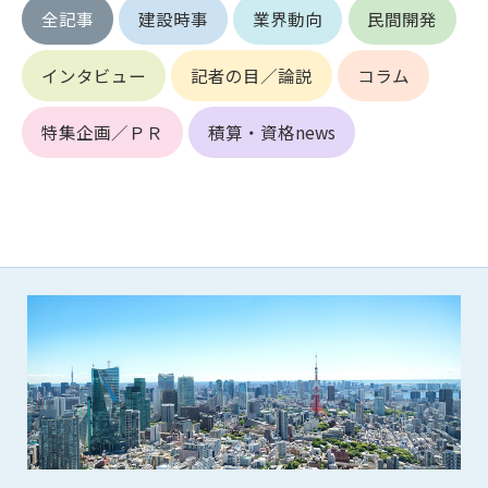
第5条（IDおよびパスワードの管理）
全記事
建設時事
業界動向
民間開発
1. 会員は申込の際に管理者が発行したIDおよびパスワードの使
用および管理について責任を負うものとします。
インタビュー
記者の目／論説
コラム
2. 会員は、自己のIDおよびパスワードを、貸与、譲渡、売買、
その他形態を問わず、第三者に利用させることはできませ
ん。
特集企画／ＰＲ
積算・資格news
3. 会員は、IDおよびパスワードの管理不十分、使用上の過誤、
第三者（他の会員を含む）の使用等による損害について責任
を負うものとし、管理者は一切責任を負いません。
第6条（会員の禁止事項）
1. 会員は建設資料館WEB上で以下の行為をしないものとしま
す。
(1) 第三者または管理者の著作権、その他知的所有権を侵害す
る行為
(2) 第三者または管理者の財産、プライバシー等を侵害する行
為
(3) 第三者または管理者を誹謗中傷する行為
(4) 有害なコンピュータプログラム等を送信又は書き込む行為
(5) 第三者に不利益を与える行為