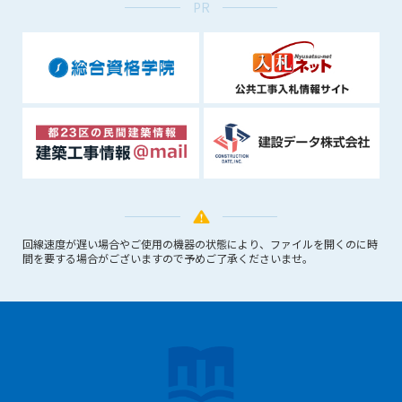
PR
できるものとします。これに起因する会員または他の第三者が
被った損害について管理者は､一切の責任をも負わないものと
します。
第9条（会員の個人情報）
会員の氏名、住所、性別、年齢、メールアドレスその他本サー
ビスの提供に関連して管理者が知り得た会員の個人情報（以下
個人情報といいます）について、管理者は、以下の各号に該当
する場合を除き、第三者に開示または提供しないものとしま
す。
(1) 会員が、自己の個人情報の開示に事前に同意している場合
(2) 個々の会員を特定できない統計的な処理をした形式で第三
者に提供する場合
回線速度が遅い場合やご使用の機器の状態により、ファイルを開くのに時
間を要する場合がございますので予めご了承くださいませ。
(3) 第三者および管理者の権利、財産、安全等を保護するため
に必要であると管理者が判断した場合
(4) 法令等により開示を求められた場合
第10条（免責事項）
管理者は、会員が登録した内容が以下に該当する、またはその
恐れのあるものは、会員の承諾なく削除できるものとします。