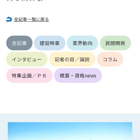
第5条（IDおよびパスワードの管理）
1. 会員は申込の際に管理者が発行したIDおよびパスワードの使
用および管理について責任を負うものとします。
全記事一覧に戻る
2. 会員は、自己のIDおよびパスワードを、貸与、譲渡、売買、
その他形態を問わず、第三者に利用させることはできませ
ん。
全記事
建設時事
業界動向
民間開発
3. 会員は、IDおよびパスワードの管理不十分、使用上の過誤、
第三者（他の会員を含む）の使用等による損害について責任
を負うものとし、管理者は一切責任を負いません。
インタビュー
記者の目／論説
コラム
第6条（会員の禁止事項）
特集企画／ＰＲ
積算・資格news
1. 会員は建設資料館WEB上で以下の行為をしないものとしま
す。
(1) 第三者または管理者の著作権、その他知的所有権を侵害す
る行為
(2) 第三者または管理者の財産、プライバシー等を侵害する行
為
(3) 第三者または管理者を誹謗中傷する行為
(4) 有害なコンピュータプログラム等を送信又は書き込む行為
(5) 第三者に不利益を与える行為