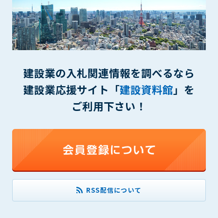
(6) 管理者が承認していない営利を目的とした行為
(7) 公序良俗に反する行為
(8) 犯罪的行為に結びつく行為
(9) その他、法律に反する行為
(10) 建設資料館から知り得た情報及びダウンロードした情報
を、営利を目的として第三者に転売し、または転売のため
建設業の入札関連情報を調べるなら
に第三者に提供すること
建設業応援サイト「
建設資料館
」を
第7条（登録内容の削除）
ご利用下さい！
管理者は、会員が登録した内容が以下に該当する、またはその
恐れのあるものは、会員の承諾なく削除できるものとします。
(1) 登録されている情報が、第6条の定める禁止事項に該当する
と管理者が、判断した場合
(2) 建設資料館の運営および保守管理上、必要と判断した場合
(3) 広告掲載料金の支払が遅延した場合
(4) その他、管理者が不適当と判断した場合
RSS配信について
第8条（サービスの変更・中止等）
管理者は、会員の承諾なく、本サービス内容の変更(新規追加、
廃止を含み)し、本サービスの運営を中止または廃止することが