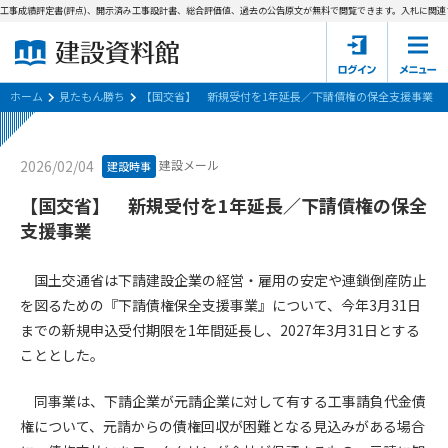
工事成績評定書(評点)、開示済み工事設計書、総合評価値、過去の公告原文が無料で閲覧できます。
入札に関連す
ホーム
建設資料館とは
ホーム
見たもん勝ち
【国交省】 新規受付を1年延長／下請債権の保全支援事業
東京都の入札資料
建設メール
2026/02/04
建設時事
国土交通省の入札資料
【国交省】 新規受付を1年延長／下請債権の保全
支援事業
見たもん勝ち
第1条（規約の目的）
1. 本規約は、建設資料館が提供するサポーター会あ本員、無料
パスワードの再発行
国土交通省は下請建設企業の経営・雇用の安定や連鎖倒産防止
会員登録について
会員サービスの利用条件等について定めるものです。
を図るための『下請債権保全支援事業』について、今年3月31日
2. 管理者が建設資料館WEB上で随時掲載するルールは本規約の
までの新規申込受付期限を1年間延長し、2027年3月31日とする
一部を構成するものとします。
サポーター会員一覧
こととした。
第2条（規約の変更）
会社概要
お問い合わせ
個人情報保護方針
同事業は、下請企業が元請企業に対して有する工事請負代金債
本規約は、会員の了承を得ることなく、随時変更されることが
会員規約
あります。変更内容は、建設資料館WEB上に表示した時点で直
権について、元請からの債権回収が困難となる見込みがある場合
ちに全ての会員が了承したものとみなします。