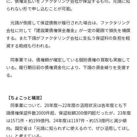
に、債権支払いをファクタリング会社が保証するもの。元請に知
られない形で申し込むことが可能。
第4条（会員審査および資格の取り消し）
会員とは、本規約を承諾の上、所定の会員申込手続きを完了
元請が倒産して保証債務が履行された場合は、ファクタリング
後、管理者がこれを承認した者をいいます。
会社に対して『建設業債権保全基金』が一定の範囲で損失を補償
する。また下請がファクタリング会社に支払う保証料の負担を軽
第4条（会員の定義と登録）
減する助成も行われる。
1. 管理者は前条により審査の結果、会員申込みをした者が以下
の何れかの項目に該当することがわかった場合、その者の会
同事業では、債権額が確定している個別債権の買取も実施して
員としての権限を承認しないことがあります。
いる。履行期日前の債権資金化により、下請の資金繰りを支援す
(1) 会員申し込みをした者が実在しなかった場合
る。
(2) 本規約に違反した場合/li>
(3) 会員申し込みの際、申告事項に虚偽があった場合
(4) 会員申込者が管理者所定の手続き通りに会員申込手続き処
理を行わなかった場合
【ちょこっと補足】
(5) その他管理者が会員とすることを不適当と判断した場合
同事業について、20年度～22年度の活用状況は各年度とも下
2. 管理者は承認後であっても承認した会員が前項の何れかに該
請債権保証件数2000件超、保証総額200億円超だったが、23年度
当することが判明した場合、会員資格を取り消すことがあり
は1571件・約199億円、24年度は1197件・約153億円と減少傾
ます。
向。国交省は「元請に知られずに使えるので、ぜひ活用してほし
い」と考えている。