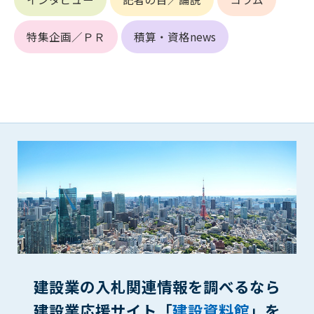
第4条（会員審査および資格の取り消し）
特集企画／ＰＲ
積算・資格news
会員とは、本規約を承諾の上、所定の会員申込手続きを完了
後、管理者がこれを承認した者をいいます。
第4条（会員の定義と登録）
1. 管理者は前条により審査の結果、会員申込みをした者が以下
の何れかの項目に該当することがわかった場合、その者の会
員としての権限を承認しないことがあります。
(1) 会員申し込みをした者が実在しなかった場合
(2) 本規約に違反した場合/li>
(3) 会員申し込みの際、申告事項に虚偽があった場合
(4) 会員申込者が管理者所定の手続き通りに会員申込手続き処
理を行わなかった場合
(5) その他管理者が会員とすることを不適当と判断した場合
2. 管理者は承認後であっても承認した会員が前項の何れかに該
当することが判明した場合、会員資格を取り消すことがあり
建設業の入札関連情報を調べるなら
ます。
建設業応援サイト「
建設資料館
」を