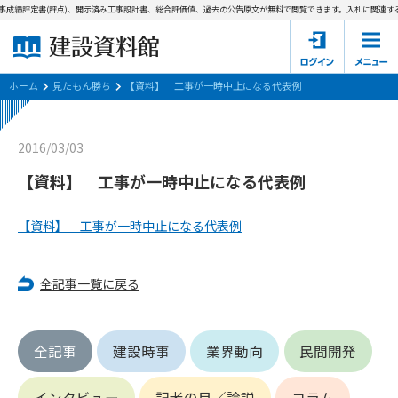
事成績評定書(評点)、開示済み工事設計書、総合評価値、過去の公告原文が無料で閲覧できます。
入札に関連する
ホーム
建設資料館とは
ホーム
見たもん勝ち
【資料】 工事が一時中止になる代表例
東京都の入札資料
2016/03/03
国土交通省の入札資料
【資料】 工事が一時中止になる代表例
見たもん勝ち
第1条（規約の目的）
【資料】 工事が一時中止になる代表例
1. 本規約は、建設資料館が提供するサポーター会あ本員、無料
パスワードの再発行
会員登録について
会員サービスの利用条件等について定めるものです。
2. 管理者が建設資料館WEB上で随時掲載するルールは本規約の
全記事一覧に戻る
一部を構成するものとします。
サポーター会員一覧
第2条（規約の変更）
全記事
建設時事
業界動向
民間開発
会社概要
お問い合わせ
個人情報保護方針
本規約は、会員の了承を得ることなく、随時変更されることが
会員規約
あります。変更内容は、建設資料館WEB上に表示した時点で直
インタビュー
記者の目／論説
コラム
ちに全ての会員が了承したものとみなします。