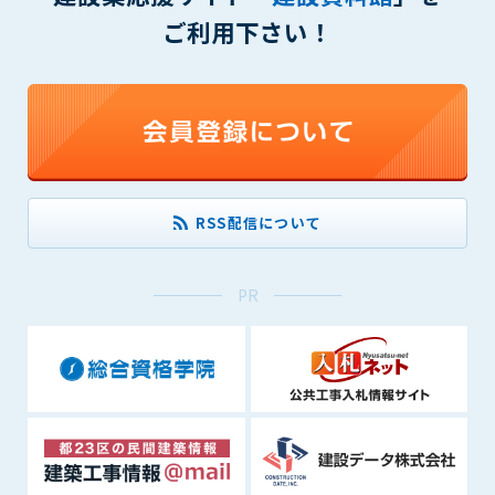
第5条（IDおよびパスワードの管理）
ご利用下さい！
1. 会員は申込の際に管理者が発行したIDおよびパスワードの使
用および管理について責任を負うものとします。
2. 会員は、自己のIDおよびパスワードを、貸与、譲渡、売買、
その他形態を問わず、第三者に利用させることはできませ
ん。
3. 会員は、IDおよびパスワードの管理不十分、使用上の過誤、
第三者（他の会員を含む）の使用等による損害について責任
を負うものとし、管理者は一切責任を負いません。
RSS配信について
第6条（会員の禁止事項）
1. 会員は建設資料館WEB上で以下の行為をしないものとしま
PR
す。
(1) 第三者または管理者の著作権、その他知的所有権を侵害す
る行為
(2) 第三者または管理者の財産、プライバシー等を侵害する行
為
(3) 第三者または管理者を誹謗中傷する行為
(4) 有害なコンピュータプログラム等を送信又は書き込む行為
(5) 第三者に不利益を与える行為