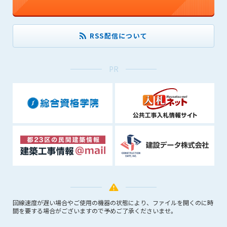
(6) 管理者が承認していない営利を目的とした行為
(7) 公序良俗に反する行為
(8) 犯罪的行為に結びつく行為
RSS配信について
(9) その他、法律に反する行為
(10) 建設資料館から知り得た情報及びダウンロードした情報
を、営利を目的として第三者に転売し、または転売のため
PR
に第三者に提供すること
第7条（登録内容の削除）
管理者は、会員が登録した内容が以下に該当する、またはその
恐れのあるものは、会員の承諾なく削除できるものとします。
(1) 登録されている情報が、第6条の定める禁止事項に該当する
と管理者が、判断した場合
(2) 建設資料館の運営および保守管理上、必要と判断した場合
(3) 広告掲載料金の支払が遅延した場合
(4) その他、管理者が不適当と判断した場合
第8条（サービスの変更・中止等）
回線速度が遅い場合やご使用の機器の状態により、ファイルを開くのに時
間を要する場合がございますので予めご了承くださいませ。
管理者は、会員の承諾なく、本サービス内容の変更(新規追加、
廃止を含み)し、本サービスの運営を中止または廃止することが