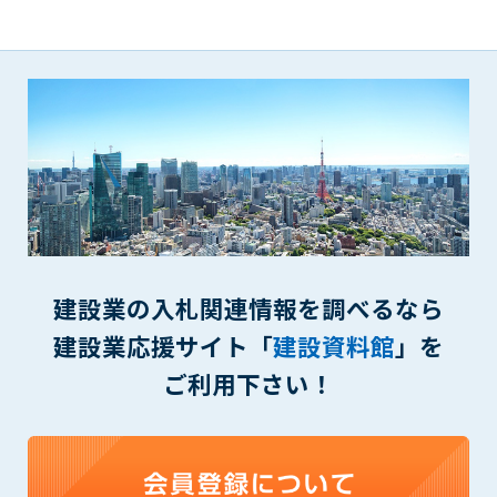
第5条（IDおよびパスワードの管理）
1. 会員は申込の際に管理者が発行したIDおよびパスワードの使
用および管理について責任を負うものとします。
2. 会員は、自己のIDおよびパスワードを、貸与、譲渡、売買、
その他形態を問わず、第三者に利用させることはできませ
ん。
3. 会員は、IDおよびパスワードの管理不十分、使用上の過誤、
第三者（他の会員を含む）の使用等による損害について責任
を負うものとし、管理者は一切責任を負いません。
第6条（会員の禁止事項）
1. 会員は建設資料館WEB上で以下の行為をしないものとしま
建設業の入札関連情報を調べるなら
す。
(1) 第三者または管理者の著作権、その他知的所有権を侵害す
建設業応援サイト「
建設資料館
」を
る行為
ご利用下さい！
(2) 第三者または管理者の財産、プライバシー等を侵害する行
為
(3) 第三者または管理者を誹謗中傷する行為
(4) 有害なコンピュータプログラム等を送信又は書き込む行為
(5) 第三者に不利益を与える行為