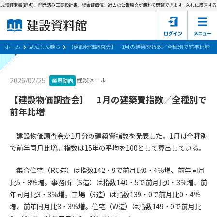
成績評定書(評点)、開示済み工事設計書、総合評価値、過去の公告原文が無料で閲覧できます。
入札に関連する資
ホーム
建設資料館とは
ホーム
見たもん勝ち
【建設物価調査会】 1月の建築費指数／全種別で前年比増
東京都の入札資料
建設メール
2026/02/25
業界動向
国土交通省の入札資料
【建設物価調査会】 1月の建築費指数／全種別で
前年比増
見たもん勝ち
第1条（規約の目的）
1. 本規約は、建設資料館が提供するサポーター会あ本員、無料
パスワードの再発行
建設物価調査会が1月分の建築費指数を発表した。1月は全種別
会員登録について
会員サービスの利用条件等について定めるものです。
で前年同月比増。指数は15年の平均を100として算出している。
2. 管理者が建設資料館WEB上で随時掲載するルールは本規約の
一部を構成するものとします。
サポーター会員一覧
集合住宅（RC造）は指数142・9で前月比0・4％増、前年同月
比5・8％増。事務所（S造）は指数140・5で前月比0・3％増、前
第2条（規約の変更）
会社概要
お問い合わせ
個人情報保護方針
年同月比3・3％増。工場（S造）は指数139・0で前月比0・4％
本規約は、会員の了承を得ることなく、随時変更されることが
会員規約
あります。変更内容は、建設資料館WEB上に表示した時点で直
増、前年同月比3・3％増。住宅（W造）は指数149・0で前月比
ちに全ての会員が了承したものとみなします。