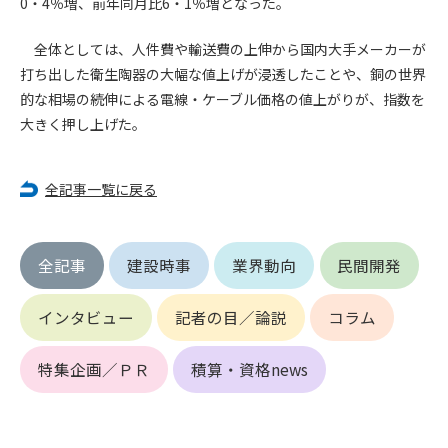
0・4％増、前年同月比6・1％増となった。
第4条（会員審査および資格の取り消し）
全体としては、人件費や輸送費の上伸から国内大手メーカーが
会員とは、本規約を承諾の上、所定の会員申込手続きを完了
打ち出した衛生陶器の大幅な値上げが浸透したことや、銅の世界
後、管理者がこれを承認した者をいいます。
的な相場の続伸による電線・ケーブル価格の値上がりが、指数を
大きく押し上げた。
第4条（会員の定義と登録）
1. 管理者は前条により審査の結果、会員申込みをした者が以下
の何れかの項目に該当することがわかった場合、その者の会
全記事一覧に戻る
員としての権限を承認しないことがあります。
(1) 会員申し込みをした者が実在しなかった場合
(2) 本規約に違反した場合/li>
全記事
建設時事
業界動向
民間開発
(3) 会員申し込みの際、申告事項に虚偽があった場合
(4) 会員申込者が管理者所定の手続き通りに会員申込手続き処
インタビュー
記者の目／論説
コラム
理を行わなかった場合
(5) その他管理者が会員とすることを不適当と判断した場合
2. 管理者は承認後であっても承認した会員が前項の何れかに該
特集企画／ＰＲ
積算・資格news
当することが判明した場合、会員資格を取り消すことがあり
ます。