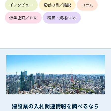
第5条（IDおよびパスワードの管理）
インタビュー
記者の目／論説
コラム
1. 会員は申込の際に管理者が発行したIDおよびパスワードの使
用および管理について責任を負うものとします。
特集企画／ＰＲ
積算・資格news
2. 会員は、自己のIDおよびパスワードを、貸与、譲渡、売買、
その他形態を問わず、第三者に利用させることはできませ
ん。
3. 会員は、IDおよびパスワードの管理不十分、使用上の過誤、
第三者（他の会員を含む）の使用等による損害について責任
を負うものとし、管理者は一切責任を負いません。
第6条（会員の禁止事項）
1. 会員は建設資料館WEB上で以下の行為をしないものとしま
す。
(1) 第三者または管理者の著作権、その他知的所有権を侵害す
る行為
(2) 第三者または管理者の財産、プライバシー等を侵害する行
為
(3) 第三者または管理者を誹謗中傷する行為
(4) 有害なコンピュータプログラム等を送信又は書き込む行為
建設業の入札関連情報を調べるなら
(5) 第三者に不利益を与える行為