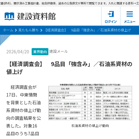
書(評点)、開示済み工事設計書、総合評価値、過去の公告原文が無料で閲覧できます。
入札に関連する資料→工事
ホーム
建設資料館とは
ホーム
見たもん勝ち
【経済調査会】 9品目「強含み」／石油系資材の値上げ
東京都の入札資料
建設メール
2026/04/20
業界動向
国土交通省の入札資料
【経済調査会】 9品目「強含み」／石油系資材の
値上げ
見たもん勝ち
第1条（規約の目的）
1. 本規約は、建設資料館が提供するサポーター会あ本員、無料
パスワードの再発行
経済調査会が
会員登録について
会員サービスの利用条件等について定めるものです。
17日、中東情勢
2. 管理者が建設資料館WEB上で随時掲載するルールは本規約の
を背景とした石油
一部を構成するものとします。
サポーター会員一覧
系資材の値上げ動
第2条（規約の変更）
向の調査結果を公
会社概要
お問い合わせ
個人情報保護方針
本規約は、会員の了承を得ることなく、随時変更されることが
表した。対象16
石油系資材の値上げ動向
会員規約
あります。変更内容は、建設資料館WEB上に表示した時点で直
品目のうち7品目
ちに全ての会員が了承したものとみなします。