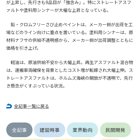
が上昇し、先行きも9品目が「強含み」。特にストレートアスフ
ァルトや塗料用シンナーが大幅な上昇となっている。
第4条（会員審査および資格の取り消し）
会員とは、本規約を承諾の上、所定の会員申込手続きを完了
鉛・クロムフリーさび止めペイントは、メーカー側が出荷を工
後、管理者がこれを承認した者をいいます。
場などのライン向けに重点を置いている。塗料用シンナーは、原
材料ナフサの供給不透明感から、メーカー側が出荷調整とともに
第4条（会員の定義と登録）
価格を引き上げ。
1. 管理者は前条により審査の結果、会員申込みをした者が以下
の何れかの項目に該当することがわかった場合、その者の会
軽油は、原油供給不安から大幅上昇。再生アスファルト混合物
員としての権限を承認しないことがあります。
は、運搬車両確保を背景としたコスト増が転嫁され大幅上伸。ス
(1) 会員申し込みをした者が実在しなかった場合
(2) 本規約に違反した場合/li>
トレートアスファルトは、ホルムズ海峡の開放が不透明で、先行
(3) 会員申し込みの際、申告事項に虚偽があった場合
き懸念がくすぶっている状況。
(4) 会員申込者が管理者所定の手続き通りに会員申込手続き処
理を行わなかった場合
全記事一覧に戻る
(5) その他管理者が会員とすることを不適当と判断した場合
2. 管理者は承認後であっても承認した会員が前項の何れかに該
当することが判明した場合、会員資格を取り消すことがあり
ます。
全記事
建設時事
業界動向
民間開発