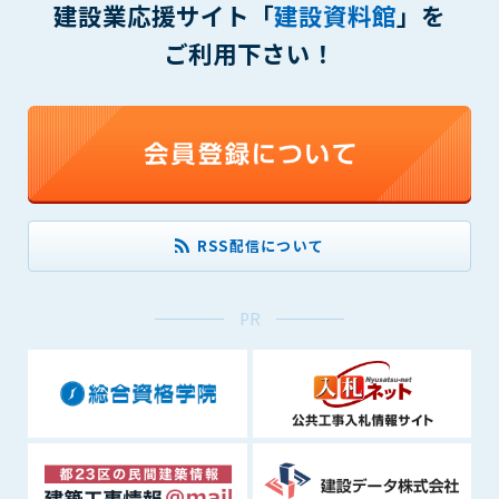
建設業応援サイト「
建設資料館
」を
(6) 管理者が承認していない営利を目的とした行為
(7) 公序良俗に反する行為
ご利用下さい！
(8) 犯罪的行為に結びつく行為
(9) その他、法律に反する行為
(10) 建設資料館から知り得た情報及びダウンロードした情報
を、営利を目的として第三者に転売し、または転売のため
に第三者に提供すること
第7条（登録内容の削除）
管理者は、会員が登録した内容が以下に該当する、またはその
RSS配信について
恐れのあるものは、会員の承諾なく削除できるものとします。
(1) 登録されている情報が、第6条の定める禁止事項に該当する
と管理者が、判断した場合
PR
(2) 建設資料館の運営および保守管理上、必要と判断した場合
(3) 広告掲載料金の支払が遅延した場合
(4) その他、管理者が不適当と判断した場合
第8条（サービスの変更・中止等）
管理者は、会員の承諾なく、本サービス内容の変更(新規追加、
廃止を含み)し、本サービスの運営を中止または廃止することが