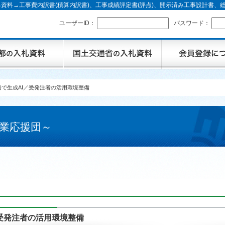
資料→工事費内訳書(積算内訳書)、工事成績評定書(評点)、開示済み工事設計書
ユーザーID：
パスワード：
で生成AI／受発注者の活用環境整備
業応援団～
受発注者の活用環境整備