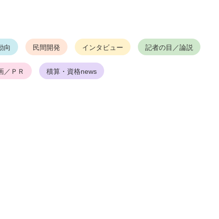
動向
民間開発
インタビュー
記者の目／論説
画／ＰＲ
積算・資格news