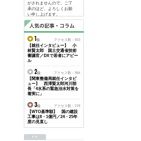
がされませんので、ご了
承のほど、よろしくお願
い申し上げます。
なお、情報は８月１７日
(月)より登録されます。
1
2026/04/23
位
アクセス数：553
●ゴールデンウィークに
【就任インタビュー】 小
林賢太郎 国土交通省技術
伴う情報更新停止のお知
審議官／DXで若者にアピー
らせ(05/02～05/10)●
ル
ユーザー各位
建設資料館をご利用いた
2
位
アクセス数：384
だき、誠に有難うござい
【関東整備局就任インタビ
ます。
ュー】 西澤賢太郎河川部
下記の期間につきまし
長「4水系の緊急治水対策を
て、弊社休業のため情報
着実に」
更新を停止させていただ
きます。
3
位
アクセス数：278
【期間】５月２日(土)～
【WTO基準額】 国の建設
５月１０日(日)
工事は8・1億円／24・25年
上記の期間、情報の更新
度の見直し
がされませんので、ご了
承のほど、よろしくお願
い申し上げます。