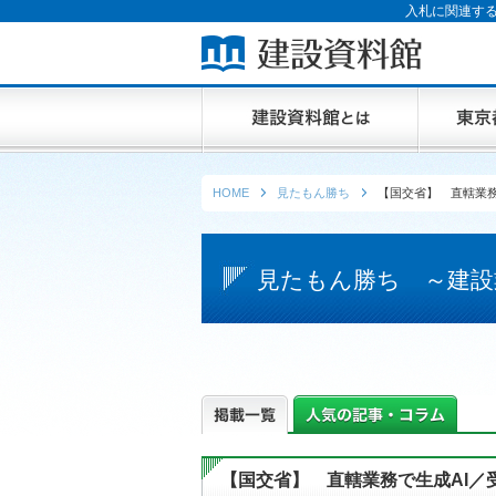
入札に関連する
HOME
見たもん勝ち
【国交省】 直轄業務
見たもん勝ち ～建設
【国交省】 直轄業務で生成AI／