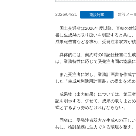
2026/04/21
建設メー
建設時事
国土交通省は2026年度以降、直轄の建
書に生成AIの取り扱いを明記すると共に、
成果報告書などを求め、受発注者双方が積
具体的には、契約時の特記仕様書に生成A
は、業務特性に応じて受発注者間の協議に
また受注者に対し、業務計画書を作成する
した「生成AI利活用計画書」の提出を求
成果物（出力結果）については、第三者の
記を明示する。併せて、成果の取りまとめ
式とするよう努めなければならない。
同省は、受発注者双方が生成AIの正しい
共に、検討業務に注力できる環境を整え、