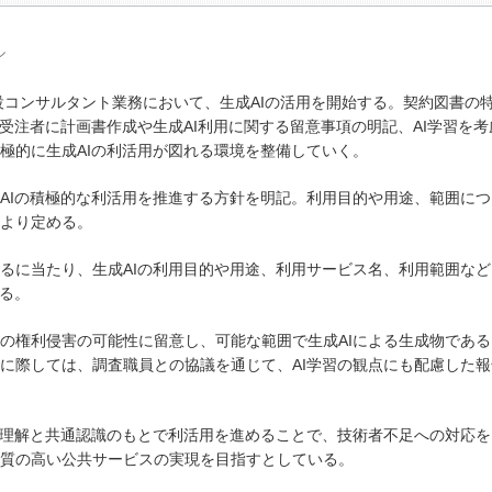
ル
設コンサルタント業務において、生成AIの活用を開始する。契約図書の
受注者に計画書作成や生成AI利用に関する留意事項の明記、AI学習を考
極的に生成AIの利活用が図れる環境を整備していく。
Iの積極的な利活用を推進する方針を明記。利用目的や用途、範囲につ
より定める。
に当たり、生成AIの利用目的や用途、利用サービス名、利用範囲など
める。
権利侵害の可能性に留意し、可能な範囲で生成AIによる生成物である
に際しては、調査職員との協議を通じて、AI学習の観点にも配慮した報
理解と共通認識のもとで利活用を進めることで、技術者不足への対応を
質の高い公共サービスの実現を目指すとしている。