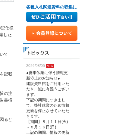
各種入札関連資料の収集に
特記仕様
慮した
いて
2026/08/05
●夏季休業に伴う情報更
を記載
新停止のお知らせ●
建設資料館をご利用いた
だき、誠に有難うござい
旨の注
ます。
告書様
下記の期間につきまし
て、弊社休業のため情報
更新を停止させていただ
きます。
図ると
【期間】８月１１日(火)
～８月１６日(日)
上記の期間、情報の更新