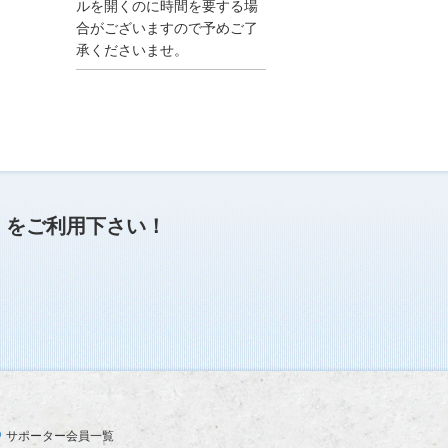
●夏季休業に伴う情報更
ルを開くのに時間を要する場
新停止のお知らせ●
合がございますので予めご了
建設資料館をご利用いた
承くださいませ。
だき、誠に有難うござい
ます。
下記の期間につきまし
て、弊社休業のため情報
更新を停止させていただ
きます。
【期間】８月９日(土)～
８月１７日(日)
上記の期間、情報の更新
がされませんので、ご了
」
をご利用下さい！
承のほど、よろしくお願
い申し上げます。
なお、情報は８月１８日
(月)より登録されます。
2025/04/24
●ゴールデンウィークに
伴う情報更新停止のお知
らせ(04/26～04/29、05/0
3～05/06)●
ユーザー各位
サポーター会員一覧
建設資料館をご利用いた