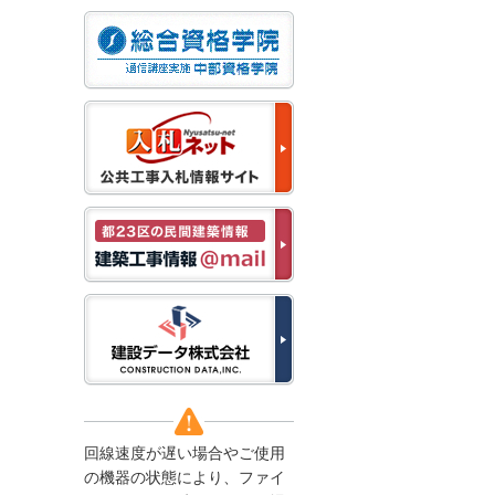
なお、５月１１日（月）
から通常通り運営いたし
ます。
2025/12/22
●年末年始に伴う情報更
新停止のお知らせ●
建設資料館をご利用いた
だき、誠に有難うござい
ます。
下記の期間につきまし
て、弊社休業のため情報
更新を停止させていただ
きます。
【期間】１２月２７日
(土)～１月４日(日)
上記の期間、情報の更新
がされませんので、ご了
承のほど、よろしくお願
い申し上げます。
なお、情報は１月５日
(月)より登録されます。
回線速度が遅い場合やご使用
2025/08/04
の機器の状態により、ファイ