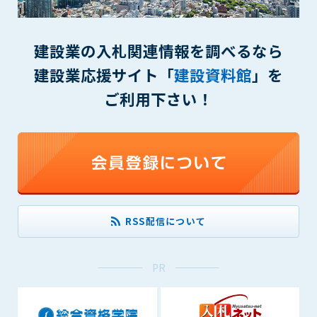
(6) 管理者が承認していない営利を目的とした行為
(7) 公序良俗に反する行為
(8) 犯罪的行為に結びつく行為
建設業の入札関連情報を調べるなら
(9) その他、法律に反する行為
建設業応援サイト「
建設資料館
」を
(10) 建設資料館から知り得た情報及びダウンロードした情報
を、営利を目的として第三者に転売し、または転売のため
ご利用下さい！
に第三者に提供すること
第7条（登録内容の削除）
管理者は、会員が登録した内容が以下に該当する、またはその
恐れのあるものは、会員の承諾なく削除できるものとします。
(1) 登録されている情報が、第6条の定める禁止事項に該当する
と管理者が、判断した場合
(2) 建設資料館の運営および保守管理上、必要と判断した場合
RSS配信について
(3) 広告掲載料金の支払が遅延した場合
(4) その他、管理者が不適当と判断した場合
PR
第8条（サービスの変更・中止等）
管理者は、会員の承諾なく、本サービス内容の変更(新規追加、
廃止を含み)し、本サービスの運営を中止または廃止することが