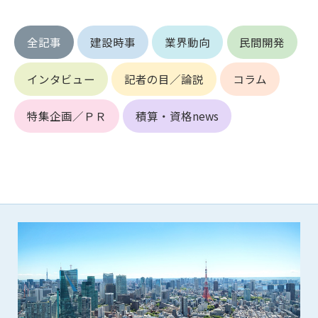
第5条（IDおよびパスワードの管理）
1. 会員は申込の際に管理者が発行したIDおよびパスワードの使
用および管理について責任を負うものとします。
全記事
建設時事
業界動向
民間開発
2. 会員は、自己のIDおよびパスワードを、貸与、譲渡、売買、
その他形態を問わず、第三者に利用させることはできませ
インタビュー
記者の目／論説
コラム
ん。
3. 会員は、IDおよびパスワードの管理不十分、使用上の過誤、
特集企画／ＰＲ
積算・資格news
第三者（他の会員を含む）の使用等による損害について責任
を負うものとし、管理者は一切責任を負いません。
第6条（会員の禁止事項）
1. 会員は建設資料館WEB上で以下の行為をしないものとしま
す。
(1) 第三者または管理者の著作権、その他知的所有権を侵害す
る行為
(2) 第三者または管理者の財産、プライバシー等を侵害する行
為
(3) 第三者または管理者を誹謗中傷する行為
(4) 有害なコンピュータプログラム等を送信又は書き込む行為
(5) 第三者に不利益を与える行為