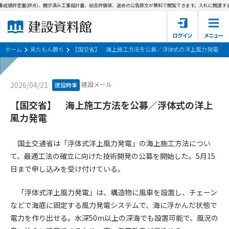
事成績評定書(評点)、開示済み工事設計書、総合評価値、過去の公告原文が無料で閲覧できます。
入札に関連する
ホーム
建設資料館とは
ホーム
見たもん勝ち
【国交省】 海上施工方法を公募／浮体式の洋上風力発電
東京都の入札資料
建設メール
2026/04/21
建設時事
国土交通省の入札資料
【国交省】 海上施工方法を公募／浮体式の洋上
風力発電
見たもん勝ち
第1条（規約の目的）
1. 本規約は、建設資料館が提供するサポーター会あ本員、無料
パスワードの再発行
国土交通省は「浮体式洋上風力発電」の海上施工方法につい
会員登録について
会員サービスの利用条件等について定めるものです。
て、最適工法の確立に向けた技術開発の公募を開始した。5月15
2. 管理者が建設資料館WEB上で随時掲載するルールは本規約の
日まで申し込みを受け付けている。
一部を構成するものとします。
サポーター会員一覧
「浮体式洋上風力発電」は、構造物に風車を設置し、チェーン
第2条（規約の変更）
会社概要
お問い合わせ
個人情報保護方針
などで海底に固定する風力発電システムで、海に浮かんだ状態で
本規約は、会員の了承を得ることなく、随時変更されることが
会員規約
あります。変更内容は、建設資料館WEB上に表示した時点で直
電力を作り出せる。水深50m以上の深海でも設置可能で、風況の
ちに全ての会員が了承したものとみなします。