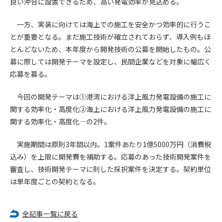
良い沖合に設置できるため、高い発電効率が見込める。
第4条（会員審査および資格の取り消し）
一方、実装に向けては海上での施工を安全かつ効率的に行うこ
会員とは、本規約を承諾の上、所定の会員申込手続きを完了
とが重要となる。まだ施工技術が確立されておらず、導入例もほ
後、管理者がこれを承認した者をいいます。
とんどないため、本年度から開発技術の公募を開始したもの。公
募に際しては開発テーマを設定し、民間企業などを対象に幅広く
第4条（会員の定義と登録）
応募を募る。
1. 管理者は前条により審査の結果、会員申込みをした者が以下
の何れかの項目に該当することがわかった場合、その者の会
今回の開発テーマは①港湾における洋上風力発電設備の施工に
員としての権限を承認しないことがあります。
関する効率化・高度化②海上における洋上風力発電設備の施工に
(1) 会員申し込みをした者が実在しなかった場合
関する効率化・高度化―の2件。
(2) 本規約に違反した場合/li>
(3) 会員申し込みの際、申告事項に虚偽があった場合
実施期間は原則3年間以内。1案件あたり1億5000万円（消費税
(4) 会員申込者が管理者所定の手続き通りに会員申込手続き処
込み）を上限に開発費を補助する。応募のあった技術開発案件を
理を行わなかった場合
(5) その他管理者が会員とすることを不適当と判断した場合
審査し、技術開発テーマに則した採択案件を決定する。契約単位
2. 管理者は承認後であっても承認した会員が前項の何れかに該
は単年度ごとの契約となる。
当することが判明した場合、会員資格を取り消すことがあり
ます。
全記事一覧に戻る