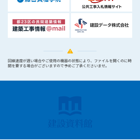
できるものとします。これに起因する会員または他の第三者が
被った損害について管理者は､一切の責任をも負わないものと
します。
第9条（会員の個人情報）
会員の氏名、住所、性別、年齢、メールアドレスその他本サー
ビスの提供に関連して管理者が知り得た会員の個人情報（以下
個人情報といいます）について、管理者は、以下の各号に該当
する場合を除き、第三者に開示または提供しないものとしま
回線速度が遅い場合やご使用の機器の状態により、ファイルを開くのに時
す。
間を要する場合がございますので予めご了承くださいませ。
(1) 会員が、自己の個人情報の開示に事前に同意している場合
(2) 個々の会員を特定できない統計的な処理をした形式で第三
者に提供する場合
(3) 第三者および管理者の権利、財産、安全等を保護するため
に必要であると管理者が判断した場合
(4) 法令等により開示を求められた場合
第10条（免責事項）
管理者は、会員が登録した内容が以下に該当する、またはその
恐れのあるものは、会員の承諾なく削除できるものとします。