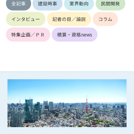
第5条（IDおよびパスワードの管理）
全記事
建設時事
業界動向
民間開発
1. 会員は申込の際に管理者が発行したIDおよびパスワードの使
用および管理について責任を負うものとします。
インタビュー
記者の目／論説
コラム
2. 会員は、自己のIDおよびパスワードを、貸与、譲渡、売買、
その他形態を問わず、第三者に利用させることはできませ
特集企画／ＰＲ
積算・資格news
ん。
3. 会員は、IDおよびパスワードの管理不十分、使用上の過誤、
第三者（他の会員を含む）の使用等による損害について責任
を負うものとし、管理者は一切責任を負いません。
第6条（会員の禁止事項）
1. 会員は建設資料館WEB上で以下の行為をしないものとしま
す。
(1) 第三者または管理者の著作権、その他知的所有権を侵害す
る行為
(2) 第三者または管理者の財産、プライバシー等を侵害する行
為
(3) 第三者または管理者を誹謗中傷する行為
(4) 有害なコンピュータプログラム等を送信又は書き込む行為
(5) 第三者に不利益を与える行為