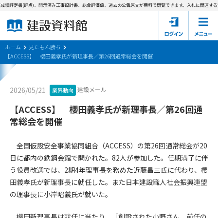
成績評定書(評点)、開示済み工事設計書、総合評価値、過去の公告原文が無料で閲覧できます。
入札に関連する資
ホーム
建設資料館とは
ホーム
見たもん勝ち
【ACCESS】 櫻田義孝氏が新理事長／第26回通常総会を開催
東京都の入札資料
建設メール
2026/05/21
業界動向
国土交通省の入札資料
【ACCESS】 櫻田義孝氏が新理事長／第26回通
見たもん勝ち
第1条（規約の目的）
常総会を開催
1. 本規約は、建設資料館が提供するサポーター会あ本員、無料
パスワードの再発行
会員登録について
会員サービスの利用条件等について定めるものです。
全国仮設安全事業協同組合（ACCESS）の第26回通常総会が20
2. 管理者が建設資料館WEB上で随時掲載するルールは本規約の
日に都内の鉄鋼会館で開かれた。82人が参加した。任期満了に伴
一部を構成するものとします。
サポーター会員一覧
う役員改選では、2期4年理事長を務めた近藤昌三氏に代わり、櫻
田義孝氏が新理事長に就任した。また日本建設職人社会振興連盟
第2条（規約の変更）
会社概要
お問い合わせ
個人情報保護方針
の理事長に小岸昭義氏が就いた。
本規約は、会員の了承を得ることなく、随時変更されることが
会員規約
あります。変更内容は、建設資料館WEB上に表示した時点で直
櫻田新理事長は就任に当たり、「創設された小野さん、前任の
ちに全ての会員が了承したものとみなします。