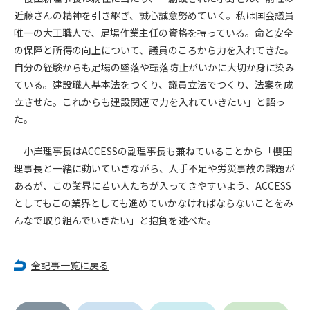
近藤さんの精神を引き継ぎ、誠心誠意努めていく。私は国会議員
第4条（会員審査および資格の取り消し）
唯一の大工職人で、足場作業主任の資格を持っている。命と安全
会員とは、本規約を承諾の上、所定の会員申込手続きを完了
の保障と所得の向上について、議員のころから力を入れてきた。
後、管理者がこれを承認した者をいいます。
自分の経験からも足場の墜落や転落防止がいかに大切か身に染み
ている。建設職人基本法をつくり、議員立法でつくり、法案を成
第4条（会員の定義と登録）
立させた。これからも建設関連で力を入れていきたい」と語っ
1. 管理者は前条により審査の結果、会員申込みをした者が以下
た。
の何れかの項目に該当することがわかった場合、その者の会
員としての権限を承認しないことがあります。
小岸理事長はACCESSの副理事長も兼ねていることから「櫻田
(1) 会員申し込みをした者が実在しなかった場合
理事長と一緒に動いていきながら、人手不足や労災事故の課題が
(2) 本規約に違反した場合/li>
あるが、この業界に若い人たちが入ってきやすいよう、ACCESS
(3) 会員申し込みの際、申告事項に虚偽があった場合
としてもこの業界としても進めていかなければならないことをみ
(4) 会員申込者が管理者所定の手続き通りに会員申込手続き処
理を行わなかった場合
んなで取り組んでいきたい」と抱負を述べた。
(5) その他管理者が会員とすることを不適当と判断した場合
2. 管理者は承認後であっても承認した会員が前項の何れかに該
全記事一覧に戻る
当することが判明した場合、会員資格を取り消すことがあり
ます。