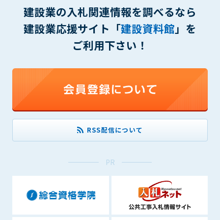
(6) 管理者が承認していない営利を目的とした行為
建設業の入札関連情報を調べるなら
(7) 公序良俗に反する行為
建設業応援サイト「
建設資料館
」を
(8) 犯罪的行為に結びつく行為
(9) その他、法律に反する行為
ご利用下さい！
(10) 建設資料館から知り得た情報及びダウンロードした情報
を、営利を目的として第三者に転売し、または転売のため
に第三者に提供すること
第7条（登録内容の削除）
管理者は、会員が登録した内容が以下に該当する、またはその
恐れのあるものは、会員の承諾なく削除できるものとします。
(1) 登録されている情報が、第6条の定める禁止事項に該当する
RSS配信について
と管理者が、判断した場合
(2) 建設資料館の運営および保守管理上、必要と判断した場合
PR
(3) 広告掲載料金の支払が遅延した場合
(4) その他、管理者が不適当と判断した場合
第8条（サービスの変更・中止等）
管理者は、会員の承諾なく、本サービス内容の変更(新規追加、
廃止を含み)し、本サービスの運営を中止または廃止することが