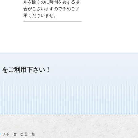
●夏季休業に伴う情報更
ルを開くのに時間を要する場
新停止のお知らせ●
合がございますので予めご了
建設資料館をご利用いた
承くださいませ。
だき、誠に有難うござい
ます。
下記の期間につきまし
て、弊社休業のため情報
更新を停止させていただ
きます。
【期間】８月９日(土)～
８月１７日(日)
上記の期間、情報の更新
がされませんので、ご了
」
をご利用下さい！
承のほど、よろしくお願
い申し上げます。
なお、情報は８月１８日
(月)より登録されます。
2025/04/24
●ゴールデンウィークに
伴う情報更新停止のお知
らせ(04/26～04/29、05/0
3～05/06)●
ユーザー各位
サポーター会員一覧
建設資料館をご利用いた