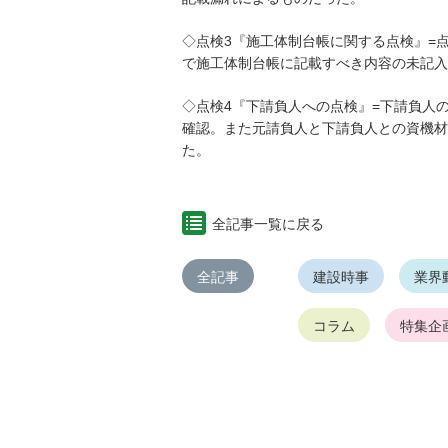
◇点検3『施工体制台帳に関する点検』=
で施工体制台帳に記載すべき内容の未記入
◇点検4『下請負人への点検』=下請負人
確認。また元請負人と下請負人との資機材
た。
全記事一覧に戻る
全記事
建設時事
業界
コラム
特集企