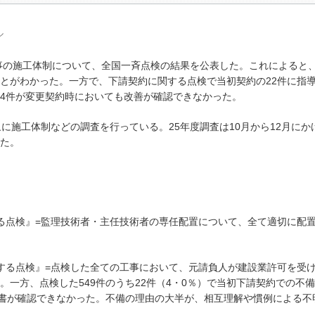
ル
事の施工体制について、全国一斉点検の結果を公表した。これによると
とがわかった。一方で、下請契約に関する点検で当初契約の22件に指
4件が変更契約時においても改善が確認できなかった。
に施工体制などの調査を行っている。25年度調査は10月から12月にか
した。
る点検』=監理技術者・主任技術者の専任配置について、全て適切に配
する点検』=点検した全ての工事において、元請負人が建設業許可を受
一方、点検した549件のうち22件（4・0％）で当初下請契約での不
約書が確認できなかった。不備の理由の大半が、相互理解や慣例による不