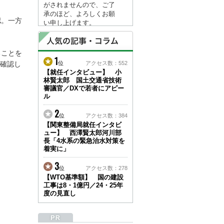
がされませんので、ご了
承のほど、よろしくお願
認。一方
い申し上げます。
なお、情報は８月１７日
(月)より登録されます。
ることを
1
2026/04/23
確認し
位
アクセス数：552
●ゴールデンウィークに
【就任インタビュー】 小
林賢太郎 国土交通省技術
伴う情報更新停止のお知
審議官／DXで若者にアピー
らせ(05/02～05/10)●
ル
ユーザー各位
建設資料館をご利用いた
2
位
アクセス数：384
だき、誠に有難うござい
【関東整備局就任インタビ
ます。
ュー】 西澤賢太郎河川部
下記の期間につきまし
長「4水系の緊急治水対策を
て、弊社休業のため情報
着実に」
更新を停止させていただ
きます。
3
位
アクセス数：278
【期間】５月２日(土)～
【WTO基準額】 国の建設
５月１０日(日)
工事は8・1億円／24・25年
上記の期間、情報の更新
度の見直し
がされませんので、ご了
承のほど、よろしくお願
い申し上げます。