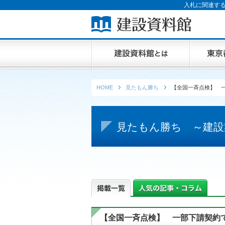
入札に関連する
HOME
見たもん勝ち
【全国一斉点検】 
見たもん勝ち ～建設
【全国一斉点検】 一部下請契約