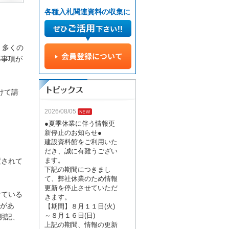
各種入札関連資料の収集に
、多くの
導事項が
けて請
2026/08/05
●夏季休業に伴う情報更
新停止のお知らせ●
建設資料館をご利用いた
だき、誠に有難うござい
ます。
置されて
下記の期間につきまし
て、弊社休業のため情報
更新を停止させていただ
けている
きます。
備があ
【期間】８月１１日(火)
～８月１６日(日)
明記、
上記の期間、情報の更新