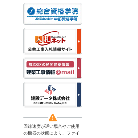
なお、５月１１日（月）
から通常通り運営いたし
ます。
2025/12/22
●年末年始に伴う情報更
新停止のお知らせ●
建設資料館をご利用いた
だき、誠に有難うござい
ます。
下記の期間につきまし
て、弊社休業のため情報
更新を停止させていただ
きます。
【期間】１２月２７日
(土)～１月４日(日)
上記の期間、情報の更新
がされませんので、ご了
承のほど、よろしくお願
い申し上げます。
なお、情報は１月５日
(月)より登録されます。
回線速度が遅い場合やご使用
2025/08/04
の機器の状態により、ファイ