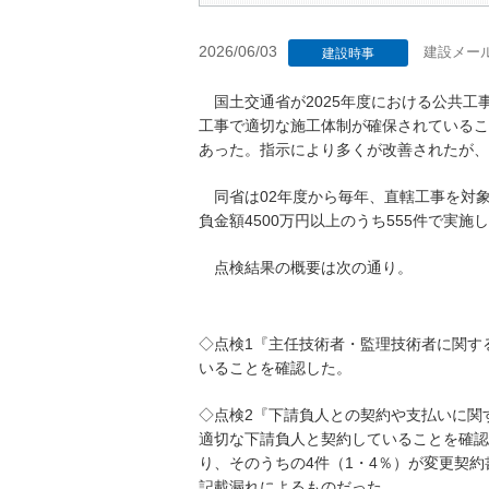
2026/06/03
建設メー
建設時事
国土交通省が2025年度における公共工
工事で適切な施工体制が確保されているこ
あった。指示により多くが改善されたが、
同省は02年度から毎年、直轄工事を対象
負金額4500万円以上のうち555件で実施
点検結果の概要は次の通り。
◇点検1『主任技術者・監理技術者に関す
いることを確認した。
◇点検2『下請負人との契約や支払いに関
適切な下請負人と契約していることを確認。
り、そのうちの4件（1・4％）が変更契
記載漏れによるものだった。