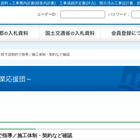
資料→工事費内訳書(積算内訳書)、工事成績評定書(評点)、開示済み工事設計書
ユーザーID：
パスワード：
一部下請契約で指導／施工体制・契約など確認
業応援団～
で指導／施工体制・契約など確認