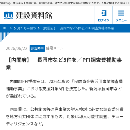
書(評点)、開示済み工事設計書、総合評価値、過去の公告原文が無料で閲覧できます。
入札に関連する資料→工事
ホーム
建設資料館とは
ホーム
見たもん勝ち
【内閣府】 長岡市など5件を／PFI調査費補助事業
東京都の入札資料
建設メール
2026/06/22
建設時事
国土交通省の入札資料
【内閣府】 長岡市など5件を／PFI調査費補助事
業
見たもん勝ち
第1条（規約の目的）
1. 本規約は、建設資料館が提供するサポーター会あ本員、無料
パスワードの再発行
内閣府PFI推進室は、2026年度の『民間資金等活用事業調査費
会員登録について
会員サービスの利用条件等について定めるものです。
補助事業』における支援対象5件を決定した。新潟県長岡市など
2. 管理者が建設資料館WEB上で随時掲載するルールは本規約の
が選ばれている。
一部を構成するものとします。
サポーター会員一覧
同事業は、公共施設等運営事業の導入検討に必要な調査委託費
第2条（規約の変更）
会社概要
お問い合わせ
個人情報保護方針
を地方公共団体に助成するもの。対象は導入可能性調査、デュー
本規約は、会員の了承を得ることなく、随時変更されることが
会員規約
あります。変更内容は、建設資料館WEB上に表示した時点で直
ディリジェンスなど。
ちに全ての会員が了承したものとみなします。