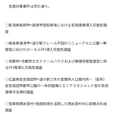
支援対象案件は次の通り。
第4条（会員審査および資格の取り消し）
会員とは、本規約を承諾の上、所定の会員申込手続きを完了
後、管理者がこれを承認した者をいいます。
◇新潟県長岡市=長岡市営駐車場における官民連携導入可能性調
査
第4条（会員の定義と登録）
1. 管理者は前条により審査の結果、会員申込みをした者が以下
◇岐阜県海津市=道の駅クレール平田のリニューアルと公園一帯
の何れかの項目に該当することがわかった場合、その者の会
管理に向けたローカルPFI導入可能性調査
員としての権限を承認しないことがあります。
(1) 会員申し込みをした者が実在しなかった場合
◇京都府=京都府立ゼミナールハウスおよび隣接地管理運営に係
(2) 本規約に違反した場合/li>
るPFI等導入可能性調査
(3) 会員申し込みの際、申告事項に虚偽があった場合
(4) 会員申込者が管理者所定の手続き通りに会員申込手続き処
◇広島県安芸高田市=道の駅三矢の里関係人口案内所・（仮称）
理を行わなかった場合
安芸高田市都市公園の一体的整備とエリアマネジメント型の官民
(5) その他管理者が会員とすることを不適当と判断した場合
連携手法検討調査
2. 管理者は承認後であっても承認した会員が前項の何れかに該
当することが判明した場合、会員資格を取り消すことがあり
◇宮崎県西米良村=民間投資を活用した西米良村中心部拠点形成
ます。
調査