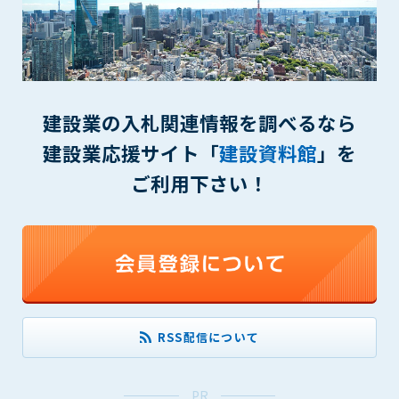
(6) 管理者が承認していない営利を目的とした行為
(7) 公序良俗に反する行為
(8) 犯罪的行為に結びつく行為
(9) その他、法律に反する行為
(10) 建設資料館から知り得た情報及びダウンロードした情報
を、営利を目的として第三者に転売し、または転売のため
建設業の入札関連情報を調べるなら
に第三者に提供すること
建設業応援サイト「
建設資料館
」を
第7条（登録内容の削除）
ご利用下さい！
管理者は、会員が登録した内容が以下に該当する、またはその
恐れのあるものは、会員の承諾なく削除できるものとします。
(1) 登録されている情報が、第6条の定める禁止事項に該当する
と管理者が、判断した場合
(2) 建設資料館の運営および保守管理上、必要と判断した場合
(3) 広告掲載料金の支払が遅延した場合
(4) その他、管理者が不適当と判断した場合
RSS配信について
第8条（サービスの変更・中止等）
管理者は、会員の承諾なく、本サービス内容の変更(新規追加、
廃止を含み)し、本サービスの運営を中止または廃止することが
PR