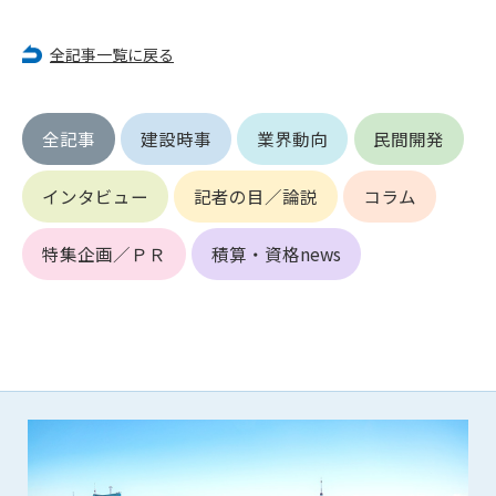
第5条（IDおよびパスワードの管理）
1. 会員は申込の際に管理者が発行したIDおよびパスワードの使
全記事一覧に戻る
用および管理について責任を負うものとします。
2. 会員は、自己のIDおよびパスワードを、貸与、譲渡、売買、
その他形態を問わず、第三者に利用させることはできませ
ん。
全記事
建設時事
業界動向
民間開発
3. 会員は、IDおよびパスワードの管理不十分、使用上の過誤、
第三者（他の会員を含む）の使用等による損害について責任
インタビュー
記者の目／論説
コラム
を負うものとし、管理者は一切責任を負いません。
特集企画／ＰＲ
積算・資格news
第6条（会員の禁止事項）
1. 会員は建設資料館WEB上で以下の行為をしないものとしま
す。
(1) 第三者または管理者の著作権、その他知的所有権を侵害す
る行為
(2) 第三者または管理者の財産、プライバシー等を侵害する行
為
(3) 第三者または管理者を誹謗中傷する行為
(4) 有害なコンピュータプログラム等を送信又は書き込む行為
(5) 第三者に不利益を与える行為