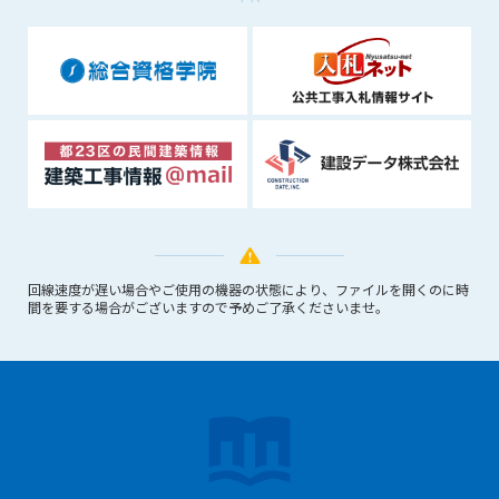
できるものとします。これに起因する会員または他の第三者が
被った損害について管理者は､一切の責任をも負わないものと
します。
第9条（会員の個人情報）
会員の氏名、住所、性別、年齢、メールアドレスその他本サー
ビスの提供に関連して管理者が知り得た会員の個人情報（以下
個人情報といいます）について、管理者は、以下の各号に該当
する場合を除き、第三者に開示または提供しないものとしま
す。
(1) 会員が、自己の個人情報の開示に事前に同意している場合
(2) 個々の会員を特定できない統計的な処理をした形式で第三
回線速度が遅い場合やご使用の機器の状態により、ファイルを開くのに時
者に提供する場合
間を要する場合がございますので予めご了承くださいませ。
(3) 第三者および管理者の権利、財産、安全等を保護するため
に必要であると管理者が判断した場合
(4) 法令等により開示を求められた場合
第10条（免責事項）
管理者は、会員が登録した内容が以下に該当する、またはその
恐れのあるものは、会員の承諾なく削除できるものとします。