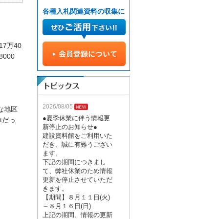
各種入札関連資料の収集に
7万40
000
2026/08/05
な地区
●夏季休業に伴う情報更
tだっ
新停止のお知らせ●
建設資料館をご利用いた
だき、誠に有難うござい
ます。
下記の期間につきまし
て、弊社休業のため情報
更新を停止させていただ
きます。
【期間】８月１１日(火)
～８月１６日(日)
上記の期間、情報の更新