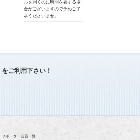
●夏季休業に伴う情報更
ルを開くのに時間を要する場
新停止のお知らせ●
合がございますので予めご了
建設資料館をご利用いた
承くださいませ。
だき、誠に有難うござい
ます。
下記の期間につきまし
て、弊社休業のため情報
更新を停止させていただ
きます。
【期間】８月９日(土)～
８月１７日(日)
上記の期間、情報の更新
がされませんので、ご了
」
をご利用下さい！
承のほど、よろしくお願
い申し上げます。
なお、情報は８月１８日
(月)より登録されます。
2025/04/24
●ゴールデンウィークに
伴う情報更新停止のお知
らせ(04/26～04/29、05/0
3～05/06)●
ユーザー各位
サポーター会員一覧
建設資料館をご利用いた