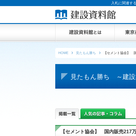
入札に関連する
HOME
見たもん勝ち
【セメント協会】 国
見たもん勝ち ～建設
【セメント協会】 国内販売217万