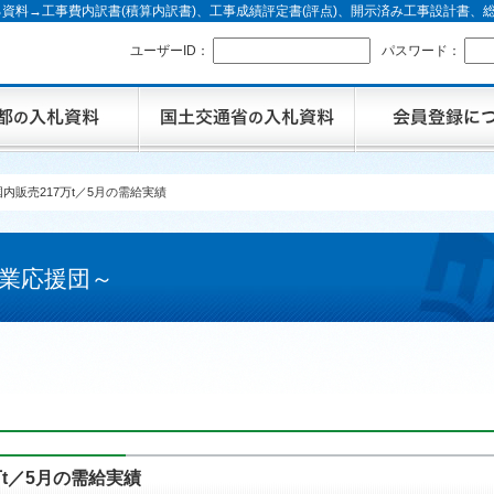
資料→工事費内訳書(積算内訳書)、工事成績評定書(評点)、開示済み工事設計書
ユーザーID：
パスワード：
内販売217万t／5月の需給実績
業応援団～
t／5月の需給実績