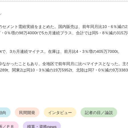
ル
メント需給実績をまとめた。国内販売は、前年同月比10・6％減の21
・0％増の98万4000tで5カ月連続プラス、合計では同5・8％減の315万8
tで、3カ月連続マイナス。在庫は、前月比4・3％増の405万7000t。
少なかったこともあり、全地区で前年同月に比べマイナスとなった。主
89t、関東2は同10・3％減の19万5952t、北陸は同7・0％減の9万3383
動向
民間開発
インタビュー
記者の目／論説
画／ＰＲ
積算・資格news