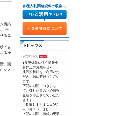
各種入札関連資料の収集に
ム構築
システ
せる見
積でき
なる浸
2026/08/05
●夏季休業に伴う情報更
階。順
新停止のお知らせ●
でにシス
建設資料館をご利用いた
だき、誠に有難うござい
ます。
下記の期間につきまし
て、弊社休業のため情報
更新を停止させていただ
きます。
【期間】８月１１日(火)
～８月１６日(日)
上記の期間、情報の更新