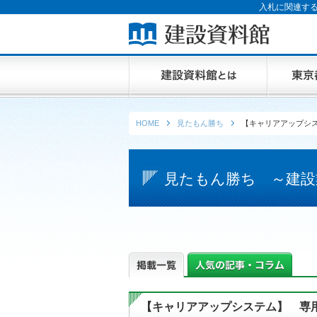
入札に関連する
HOME
見たもん勝ち
【キャリアアップシ
見たもん勝ち ～建設
【キャリアアップシステム】 専