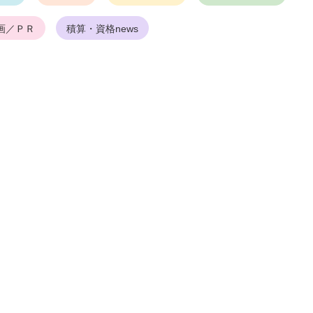
画／ＰＲ
積算・資格news