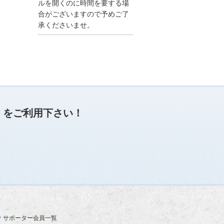
●夏季休業に伴う情報更
ルを開くのに時間を要する場
新停止のお知らせ●
合がございますので予めご了
建設資料館をご利用いた
承くださいませ。
だき、誠に有難うござい
ます。
下記の期間につきまし
て、弊社休業のため情報
更新を停止させていただ
きます。
【期間】８月９日(土)～
８月１７日(日)
上記の期間、情報の更新
がされませんので、ご了
」
をご利用下さい！
承のほど、よろしくお願
い申し上げます。
なお、情報は８月１８日
(月)より登録されます。
2025/04/24
●ゴールデンウィークに
伴う情報更新停止のお知
らせ(04/26～04/29、05/0
3～05/06)●
ユーザー各位
サポーター会員一覧
建設資料館をご利用いた