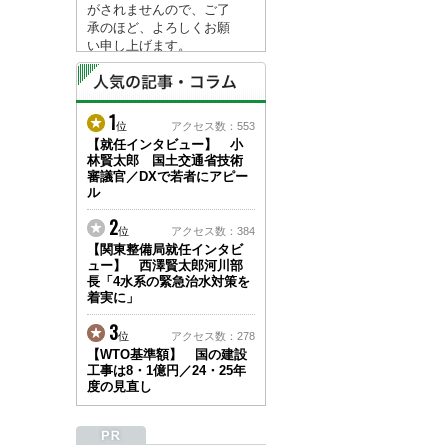
がされませんので、ご了
承のほど、よろしくお願
い申し上げます。
なお、情報は８月１７日
(月)より登録されます。
1
2026/04/23
位
アクセス数：553
●ゴールデンウィークに
【就任インタビュー】 小
林賢太郎 国土交通省技術
伴う情報更新停止のお知
審議官／DXで若者にアピー
らせ(05/02～05/10)●
ル
ユーザー各位
建設資料館をご利用いた
2
位
アクセス数：384
だき、誠に有難うござい
【関東整備局就任インタビ
ます。
ュー】 西澤賢太郎河川部
下記の期間につきまし
長「4水系の緊急治水対策を
て、弊社休業のため情報
着実に」
更新を停止させていただ
きます。
3
位
アクセス数：278
【期間】５月２日(土)～
【WTO基準額】 国の建設
５月１０日(日)
工事は8・1億円／24・25年
上記の期間、情報の更新
度の見直し
がされませんので、ご了
承のほど、よろしくお願
い申し上げます。