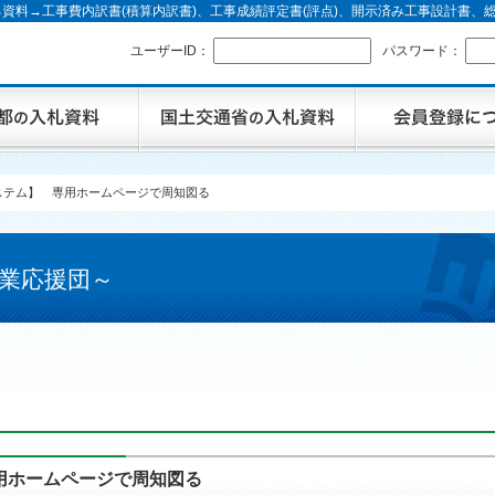
資料→工事費内訳書(積算内訳書)、工事成績評定書(評点)、開示済み工事設計書
ユーザーID：
パスワード：
ステム】 専用ホームページで周知図る
業応援団～
用ホームページで周知図る