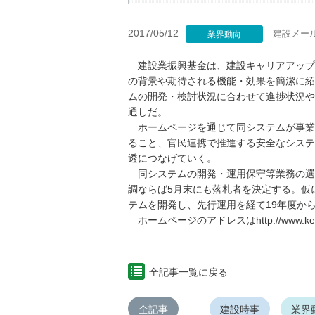
2017/05/12
建設メー
業界動向
建設業振興基金は、建設キャリアアップ
の背景や期待される機能・効果を簡潔に紹
ムの開発・検討状況に合わせて進捗状況や
通しだ。
ホームページを通じて同システムが事業者
ること、官民連携で推進する安全なシステ
透につなげていく。
同システムの開発・運用保守等業務の選
調ならば5月末にも落札者を決定する。仮に
テムを開発し、先行運用を経て19年度か
ホームページのアドレスはhttp://www.kensetsu-
全記事一覧に戻る
全記事
建設時事
業界