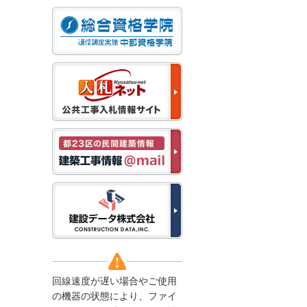
なお、５月１１日（月）
から通常通り運営いたし
ます。
2025/12/22
●年末年始に伴う情報更
新停止のお知らせ●
建設資料館をご利用いた
だき、誠に有難うござい
ます。
下記の期間につきまし
て、弊社休業のため情報
更新を停止させていただ
きます。
【期間】１２月２７日
(土)～１月４日(日)
上記の期間、情報の更新
がされませんので、ご了
承のほど、よろしくお願
い申し上げます。
なお、情報は１月５日
(月)より登録されます。
回線速度が遅い場合やご使用
2025/08/04
の機器の状態により、ファイ