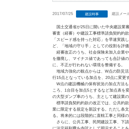
2017/07/25
建設メー
建設時事
国土交通省が25日に開いた中央建設業
審査（経審）や建設工事標準請負契約約款
「スピード感を持った対応」を早速実践し
ど、「地域の守り手」としての役割を評価
経審改正のうち、社会保険未加入企業や
を撤廃し、マイナス値であっても合計値の
に、不正が行われない環境を整備する。
地域力強化の観点からは、W点の防災活
行15点となっている加点を、20点に変更
W点の建設機械の保有状況の加点方法も見
ころ、1台目を加点5とするなど加点表を
の大型ダンプ車のうち、主として建設業の
標準請負契約約款の改正では、公共約款
業に限定する規定を新設する。ただし条文
る。将来的には段階的に直轄工事と同様の
さらに、公共工事、民間建設工事、下請
に法定福利費を内訳として明示することを