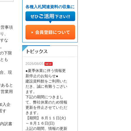
各種入札関連資料の収集に
経営事項
り、
すな
。
の下限
とも
2026/08/05
●夏季休業に伴う情報更
合、現
新停止のお知らせ●
建設資料館をご利用いた
であると
だき、誠に有難うござい
、営業用
ます。
下記の期間につきまし
て、弊社休業のため情報
加入企
更新を停止させていただ
置す
きます。
【期間】８月１１日(火)
～８月１６日(日)
内訳書
上記の期間、情報の更新