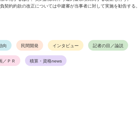
負契約約款の改正については中建審が当事者に対して実施を勧告する。
動向
民間開発
インタビュー
記者の目／論説
画／ＰＲ
積算・資格news