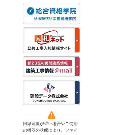
なお、５月１１日（月）
から通常通り運営いたし
ます。
2025/12/22
●年末年始に伴う情報更
新停止のお知らせ●
建設資料館をご利用いた
だき、誠に有難うござい
ます。
下記の期間につきまし
て、弊社休業のため情報
更新を停止させていただ
きます。
【期間】１２月２７日
(土)～１月４日(日)
上記の期間、情報の更新
がされませんので、ご了
承のほど、よろしくお願
い申し上げます。
なお、情報は１月５日
(月)より登録されます。
回線速度が遅い場合やご使用
2025/08/04
の機器の状態により、ファイ