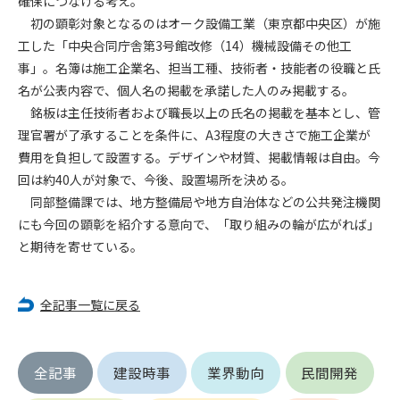
確保につなげる考え。
初の顕彰対象となるのはオーク設備工業（東京都中央区）が施
第4条（会員審査および資格の取り消し）
工した「中央合同庁舎第3号館改修（14）機械設備その他工
会員とは、本規約を承諾の上、所定の会員申込手続きを完了
事」。名簿は施工企業名、担当工種、技術者・技能者の役職と氏
後、管理者がこれを承認した者をいいます。
名が公表内容で、個人名の掲載を承諾した人のみ掲載する。
銘板は主任技術者および職長以上の氏名の掲載を基本とし、管
第4条（会員の定義と登録）
理官署が了承することを条件に、A3程度の大きさで施工企業が
1. 管理者は前条により審査の結果、会員申込みをした者が以下
費用を負担して設置する。デザインや材質、掲載情報は自由。今
の何れかの項目に該当することがわかった場合、その者の会
回は約40人が対象で、今後、設置場所を決める。
員としての権限を承認しないことがあります。
(1) 会員申し込みをした者が実在しなかった場合
同部整備課では、地方整備局や地方自治体などの公共発注機関
(2) 本規約に違反した場合/li>
にも今回の顕彰を紹介する意向で、「取り組みの輪が広がれば」
(3) 会員申し込みの際、申告事項に虚偽があった場合
と期待を寄せている。
(4) 会員申込者が管理者所定の手続き通りに会員申込手続き処
理を行わなかった場合
(5) その他管理者が会員とすることを不適当と判断した場合
全記事一覧に戻る
2. 管理者は承認後であっても承認した会員が前項の何れかに該
当することが判明した場合、会員資格を取り消すことがあり
ます。
全記事
建設時事
業界動向
民間開発