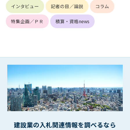
第5条（IDおよびパスワードの管理）
インタビュー
記者の目／論説
コラム
1. 会員は申込の際に管理者が発行したIDおよびパスワードの使
用および管理について責任を負うものとします。
2. 会員は、自己のIDおよびパスワードを、貸与、譲渡、売買、
特集企画／ＰＲ
積算・資格news
その他形態を問わず、第三者に利用させることはできませ
ん。
3. 会員は、IDおよびパスワードの管理不十分、使用上の過誤、
第三者（他の会員を含む）の使用等による損害について責任
を負うものとし、管理者は一切責任を負いません。
第6条（会員の禁止事項）
1. 会員は建設資料館WEB上で以下の行為をしないものとしま
す。
(1) 第三者または管理者の著作権、その他知的所有権を侵害す
る行為
(2) 第三者または管理者の財産、プライバシー等を侵害する行
為
(3) 第三者または管理者を誹謗中傷する行為
(4) 有害なコンピュータプログラム等を送信又は書き込む行為
建設業の入札関連情報を調べるなら
(5) 第三者に不利益を与える行為