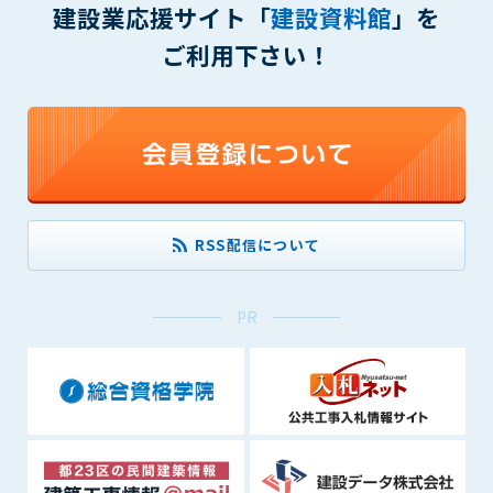
建設業応援サイト「
建設資料館
」を
(6) 管理者が承認していない営利を目的とした行為
(7) 公序良俗に反する行為
ご利用下さい！
(8) 犯罪的行為に結びつく行為
(9) その他、法律に反する行為
(10) 建設資料館から知り得た情報及びダウンロードした情報
を、営利を目的として第三者に転売し、または転売のため
に第三者に提供すること
第7条（登録内容の削除）
管理者は、会員が登録した内容が以下に該当する、またはその
RSS配信について
恐れのあるものは、会員の承諾なく削除できるものとします。
(1) 登録されている情報が、第6条の定める禁止事項に該当する
と管理者が、判断した場合
PR
(2) 建設資料館の運営および保守管理上、必要と判断した場合
(3) 広告掲載料金の支払が遅延した場合
(4) その他、管理者が不適当と判断した場合
第8条（サービスの変更・中止等）
管理者は、会員の承諾なく、本サービス内容の変更(新規追加、
廃止を含み)し、本サービスの運営を中止または廃止することが