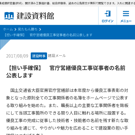
成績評定書(評点)、開示済み工事設計書、総合評価値、過去の公告原文が無料で閲覧できます。
入札に関連する
ホーム
建設資料館とは
ホーム
見たもん勝ち
【担い手確保】 官庁営繕優良工事従事者の名前公表します
東京都の入札資料
建設メール
2017/08/09
建設時事
国土交通省の入札資料
【担い手確保】 官庁営繕優良工事従事者の名前
見たもん勝ち
第1条（規約の目的）
公表します
1. 本規約は、建設資料館が提供するサポーター会あ本員、無料
パスワードの再発行
会員登録について
会員サービスの利用条件等について定めるものです。
国土交通省大臣官房官庁営繕部は本年度から優良工事表彰の対
2. 管理者が建設資料館WEB上で随時掲載するルールは本規約の
象となった原則全ての工事関係者の名簿をホームページで公表す
一部を構成するものとします。
サポーター会員一覧
る取り組みを始めた。また、職長以上の主要な工事関係者を銘板
にして当該工事箇所のできる限り人目に触れる場所に設置する。
第2条（規約の変更）
会社概要
お問い合わせ
個人情報保護方針
優良工事の完成に従事した技術者・技能者の名前を残す新たな取
本規約は、会員の了承を得ることなく、随時変更されることが
会員規約
り組みを通じて、やりがいや魅力を広めることで建設業の担い手
あります。変更内容は、建設資料館WEB上に表示した時点で直
ちに全ての会員が了承したものとみなします。