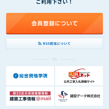
ご利用下さい！
(6) 管理者が承認していない営利を目的とした行為
(7) 公序良俗に反する行為
(8) 犯罪的行為に結びつく行為
(9) その他、法律に反する行為
(10) 建設資料館から知り得た情報及びダウンロードした情報
を、営利を目的として第三者に転売し、または転売のため
に第三者に提供すること
RSS配信について
第7条（登録内容の削除）
管理者は、会員が登録した内容が以下に該当する、またはその
恐れのあるものは、会員の承諾なく削除できるものとします。
PR
(1) 登録されている情報が、第6条の定める禁止事項に該当する
と管理者が、判断した場合
(2) 建設資料館の運営および保守管理上、必要と判断した場合
(3) 広告掲載料金の支払が遅延した場合
(4) その他、管理者が不適当と判断した場合
第8条（サービスの変更・中止等）
管理者は、会員の承諾なく、本サービス内容の変更(新規追加、
廃止を含み)し、本サービスの運営を中止または廃止することが