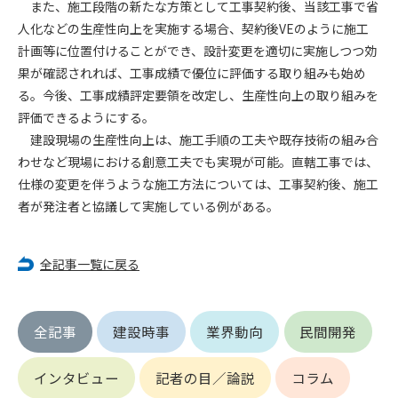
また、施工段階の新たな方策として工事契約後、当該工事で省
人化などの生産性向上を実施する場合、契約後VEのように施工
第4条（会員審査および資格の取り消し）
計画等に位置付けることができ、設計変更を適切に実施しつつ効
会員とは、本規約を承諾の上、所定の会員申込手続きを完了
果が確認されれば、工事成績で優位に評価する取り組みも始め
後、管理者がこれを承認した者をいいます。
る。今後、工事成績評定要領を改定し、生産性向上の取り組みを
評価できるようにする。
第4条（会員の定義と登録）
1. 管理者は前条により審査の結果、会員申込みをした者が以下
建設現場の生産性向上は、施工手順の工夫や既存技術の組み合
の何れかの項目に該当することがわかった場合、その者の会
わせなど現場における創意工夫でも実現が可能。直轄工事では、
員としての権限を承認しないことがあります。
仕様の変更を伴うような施工方法については、工事契約後、施工
(1) 会員申し込みをした者が実在しなかった場合
者が発注者と協議して実施している例がある。
(2) 本規約に違反した場合/li>
(3) 会員申し込みの際、申告事項に虚偽があった場合
(4) 会員申込者が管理者所定の手続き通りに会員申込手続き処
全記事一覧に戻る
理を行わなかった場合
(5) その他管理者が会員とすることを不適当と判断した場合
2. 管理者は承認後であっても承認した会員が前項の何れかに該
全記事
建設時事
業界動向
民間開発
当することが判明した場合、会員資格を取り消すことがあり
ます。
インタビュー
記者の目／論説
コラム