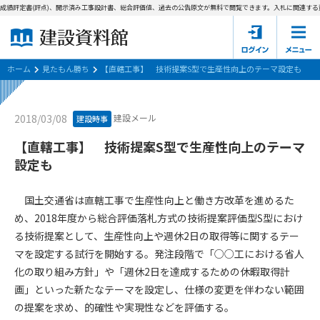
成績評定書(評点)、開示済み工事設計書、総合評価値、過去の公告原文が無料で閲覧できます。
入札に関連する資
ホーム
建設資料館とは
ホーム
見たもん勝ち
【直轄工事】 技術提案S型で生産性向上のテーマ設定も
東京都の入札資料
建設メール
2018/03/08
建設時事
国土交通省の入札資料
【直轄工事】 技術提案S型で生産性向上のテーマ
設定も
見たもん勝ち
第1条（規約の目的）
1. 本規約は、建設資料館が提供するサポーター会あ本員、無料
パスワードの再発行
国土交通省は直轄工事で生産性向上と働き方改革を進めるた
会員登録について
会員サービスの利用条件等について定めるものです。
め、2018年度から総合評価落札方式の技術提案評価型S型におけ
2. 管理者が建設資料館WEB上で随時掲載するルールは本規約の
る技術提案として、生産性向上や週休2日の取得等に関するテー
一部を構成するものとします。
サポーター会員一覧
マを設定する試行を開始する。発注段階で「○○工における省人
第2条（規約の変更）
化の取り組み方針」や「週休2日を達成するための休暇取得計
会社概要
お問い合わせ
個人情報保護方針
本規約は、会員の了承を得ることなく、随時変更されることが
画」といった新たなテーマを設定し、仕様の変更を伴わない範囲
会員規約
あります。変更内容は、建設資料館WEB上に表示した時点で直
の提案を求め、的確性や実現性などを評価する。
ちに全ての会員が了承したものとみなします。