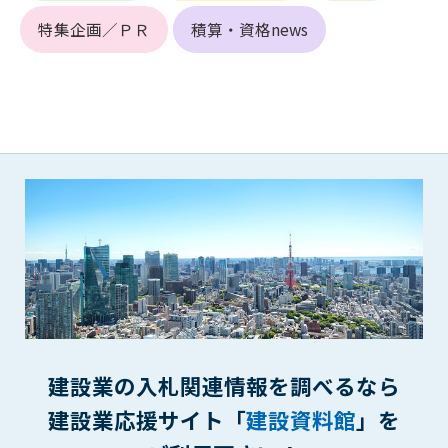
第5条（IDおよびパスワードの管理）
1. 会員は申込の際に管理者が発行したIDおよびパスワードの使
特集企画／ＰＲ
積算・資格news
用および管理について責任を負うものとします。
2. 会員は、自己のIDおよびパスワードを、貸与、譲渡、売買、
その他形態を問わず、第三者に利用させることはできませ
ん。
3. 会員は、IDおよびパスワードの管理不十分、使用上の過誤、
第三者（他の会員を含む）の使用等による損害について責任
を負うものとし、管理者は一切責任を負いません。
第6条（会員の禁止事項）
1. 会員は建設資料館WEB上で以下の行為をしないものとしま
す。
(1) 第三者または管理者の著作権、その他知的所有権を侵害す
る行為
(2) 第三者または管理者の財産、プライバシー等を侵害する行
為
建設業の入札関連情報を調べるなら
(3) 第三者または管理者を誹謗中傷する行為
(4) 有害なコンピュータプログラム等を送信又は書き込む行為
建設業応援サイト「
建設資料館
」を
(5) 第三者に不利益を与える行為