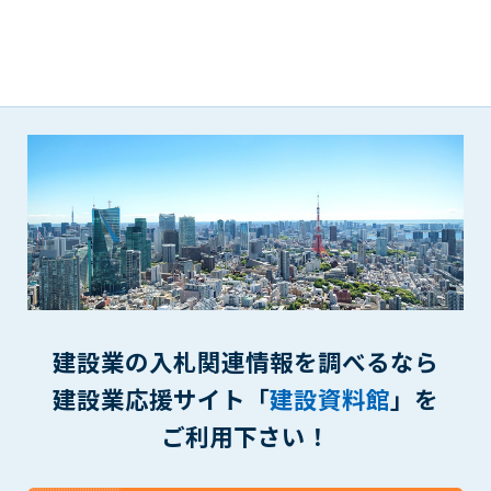
第5条（IDおよびパスワードの管理）
1. 会員は申込の際に管理者が発行したIDおよびパスワードの使
用および管理について責任を負うものとします。
2. 会員は、自己のIDおよびパスワードを、貸与、譲渡、売買、
その他形態を問わず、第三者に利用させることはできませ
ん。
3. 会員は、IDおよびパスワードの管理不十分、使用上の過誤、
第三者（他の会員を含む）の使用等による損害について責任
を負うものとし、管理者は一切責任を負いません。
第6条（会員の禁止事項）
1. 会員は建設資料館WEB上で以下の行為をしないものとしま
す。
(1) 第三者または管理者の著作権、その他知的所有権を侵害す
る行為
建設業の入札関連情報を調べるなら
(2) 第三者または管理者の財産、プライバシー等を侵害する行
建設業応援サイト「
建設資料館
」を
為
(3) 第三者または管理者を誹謗中傷する行為
ご利用下さい！
(4) 有害なコンピュータプログラム等を送信又は書き込む行為
(5) 第三者に不利益を与える行為