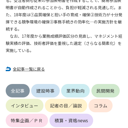
る。受注者側も従来の参加表明書を作成することで、簡易参加表
明書が自動作成されることから、負担が軽減される見通しだ。ま
第4条（会員審査および資格の取り消し）
た、18年度は①品質確保と担い手の育成・確保②技術力が十分発
会員とは、本規約を承諾の上、所定の会員申込手続きを完了
揮できる競争環境の確保③事務手続きの効率化―の実施方針を継
後、管理者がこれを承認した者をいいます。
続する。
なお、17年度から業務成績評価区分の見直し、マネジメント経
第4条（会員の定義と登録）
験実績の評価、技術者評価を重視した選定（さらなる簡素化）を
1. 管理者は前条により審査の結果、会員申込みをした者が以下
実施している。
の何れかの項目に該当することがわかった場合、その者の会
員としての権限を承認しないことがあります。
(1) 会員申し込みをした者が実在しなかった場合
全記事一覧に戻る
(2) 本規約に違反した場合/li>
(3) 会員申し込みの際、申告事項に虚偽があった場合
(4) 会員申込者が管理者所定の手続き通りに会員申込手続き処
全記事
建設時事
業界動向
民間開発
理を行わなかった場合
(5) その他管理者が会員とすることを不適当と判断した場合
2. 管理者は承認後であっても承認した会員が前項の何れかに該
インタビュー
記者の目／論説
コラム
当することが判明した場合、会員資格を取り消すことがあり
ます。
特集企画／ＰＲ
積算・資格news