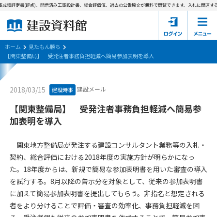
成績評定書(評点)、開示済み工事設計書、総合評価値、過去の公告原文が無料で閲覧できます。
入札に関連する
ホーム
建設資料館とは
ホーム
見たもん勝ち
【関東整備局】 受発注者事務負担軽減へ簡易参加表明を導入
東京都の入札資料
建設メール
2018/03/15
建設時事
国土交通省の入札資料
【関東整備局】 受発注者事務負担軽減へ簡易参
見たもん勝ち
第1条（規約の目的）
加表明を導入
1. 本規約は、建設資料館が提供するサポーター会あ本員、無料
パスワードの再発行
会員登録について
会員サービスの利用条件等について定めるものです。
関東地方整備局が発注する建設コンサルタント業務等の入札・
2. 管理者が建設資料館WEB上で随時掲載するルールは本規約の
契約、総合評価における2018年度の実施方針が明らかになっ
一部を構成するものとします。
サポーター会員一覧
た。18年度からは、新規で簡易な参加表明書を用いた審査の導入
を試行する。8月以降の告示分を対象として、従来の参加表明書
第2条（規約の変更）
会社概要
お問い合わせ
個人情報保護方針
に加えて簡易参加表明書を提出してもらう。非指名と想定される
本規約は、会員の了承を得ることなく、随時変更されることが
会員規約
者をより分けることで評価・審査の効率化、事務負担軽減を図
あります。変更内容は、建設資料館WEB上に表示した時点で直
ちに全ての会員が了承したものとみなします。