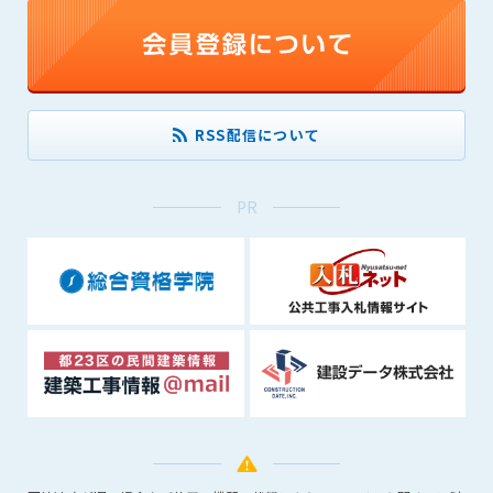
(6) 管理者が承認していない営利を目的とした行為
(7) 公序良俗に反する行為
(8) 犯罪的行為に結びつく行為
(9) その他、法律に反する行為
(10) 建設資料館から知り得た情報及びダウンロードした情報
RSS配信について
を、営利を目的として第三者に転売し、または転売のため
に第三者に提供すること
PR
第7条（登録内容の削除）
管理者は、会員が登録した内容が以下に該当する、またはその
恐れのあるものは、会員の承諾なく削除できるものとします。
(1) 登録されている情報が、第6条の定める禁止事項に該当する
と管理者が、判断した場合
(2) 建設資料館の運営および保守管理上、必要と判断した場合
(3) 広告掲載料金の支払が遅延した場合
(4) その他、管理者が不適当と判断した場合
第8条（サービスの変更・中止等）
管理者は、会員の承諾なく、本サービス内容の変更(新規追加、
廃止を含み)し、本サービスの運営を中止または廃止することが